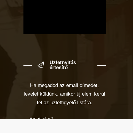
Üzletnyitás
értesítő
Ha megadod az email címedet,
levelet küldünk, amikor új elem kerül
fel az üzletfigyelő listára.
Email cím
*