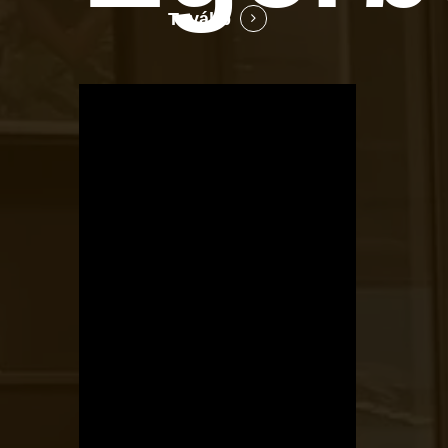
Tovább
OTBike
Kerékpárszerviz