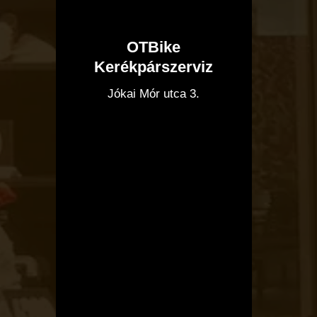
OTBike
Kerékpárszerviz
I
Jókai Mór utca 3.