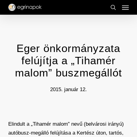
Menu
Skip
to
search
main
content
Eger önkormányzata
felújítja a „Tihamér
malom” buszmegállót
2015. január 12.
Elindult a „Tihamér malom” nevű (belvárosi irányú)
autóbusz-megálló felújítása a Kertész úton, tartós,