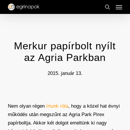
Menu
Skip
to
search
main
content
Merkur papírbolt nyílt
az Agria Parkban
2015. január 13.
Nem olyan régen
írtunk róla
, hogy a közel hat évnyi
működés után megszűnt az Agria Park Pirex
papírboltja. Akkor két dolgot emeltünk ki nagy