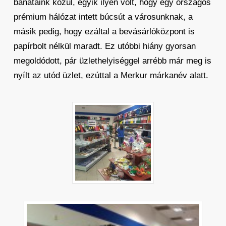
bánataink közül, egyik ilyen volt, hogy egy országos
prémium hálózat intett búcsút a városunknak, a
másik pedig, hogy ezáltal a bevásárlóközpont is
papírbolt nélkül maradt. Ez utóbbi hiány gyorsan
megoldódott, pár üzlethelyiséggel arrébb már meg is
nyílt az utód üzlet, ezúttal a Merkur márkanév alatt.