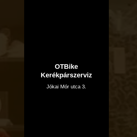
OTBike
Kerékpárszerviz
I
Jókai Mór utca 3.