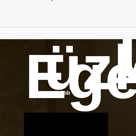
üzl
Ege
Tovább
OTBike
Kerékpárszerviz