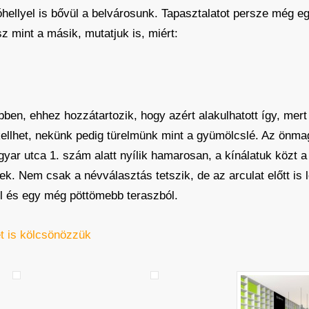
ellyel is bővül a belvárosunk. Tapasztalatot persze még egy
z mint a másik, mutatjuk is, miért:
n, ehhez hozzátartozik, hogy azért alakulhatott így, mert
kellhet, nekünk pedig türelmünk mint a gyümölcslé. Az önm
yar utca 1. szám alatt nyílik hamarosan, a kínálatuk közt a
k. Nem csak a névválasztás tetszik, de az arculat előtt is l
ből és egy még pöttömebb teraszból.
t is kölcsönözzük