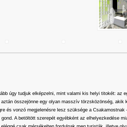
bb úgy tudjuk elképzelni, mint valami kis helyi titokét: az e
ől aztán összejönne egy olyan masszív törzsközönség, akik 
gre és vonzó megjelenésre lesz szüksége a Csakamostnak –
gond. A betöltött szerepét egyébként az elhelyezkedése mia
 eléggé csak mérsékelten fordulnak meg turisták, illetve ol