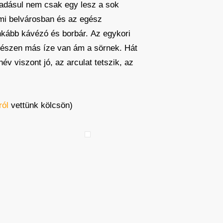
ráadásul nem csak egy lesz a sok
lmi belvárosban és az egész
inkább kávézó és borbár. Az egykori
egészen más íze van ám a sörnek. Hát
v viszont jó, az arculat tetszik, az
ról
vettünk kölcsön)