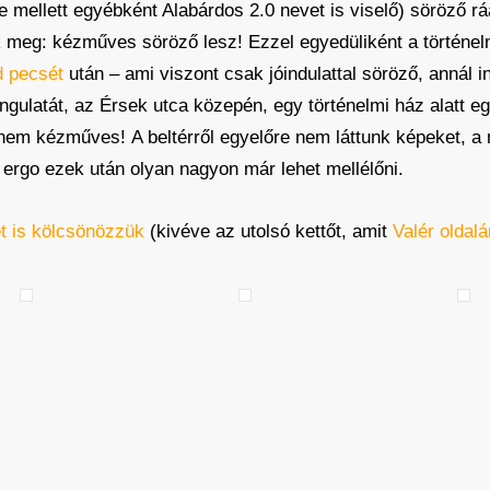
e mellett egyébként Alabárdos 2.0 nevet is viselő) söröző 
 meg: kézműves söröző lesz! Ezzel egyedüliként a történe
d pecsét
után – ami viszont csak jóindulattal söröző, annál 
ngulatát, az Érsek utca közepén, egy történelmi ház alatt 
em kézműves! A beltérről egyelőre nem láttunk képeket, a né
i, ergo ezek után olyan nagyon már lehet mellélőni.
t is kölcsönözzük
(kivéve az utolsó kettőt, amit
Valér oldalá