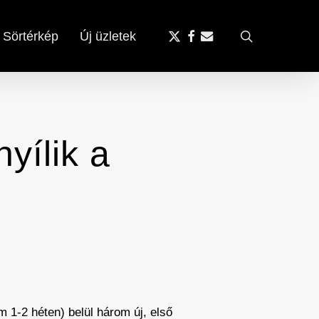
x-
facebook
email
search
Sörtérkép
Új üzletek
twitter
yílik a
 1-2 héten) belül három új, első