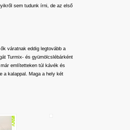
ikről sem tudunk írni, de az első
 ők váratnak eddig legtovább a
agát Turmix- és gyümölcslébárként
 már említetteken túl kávék és
e a kalappal. Maga a hely két