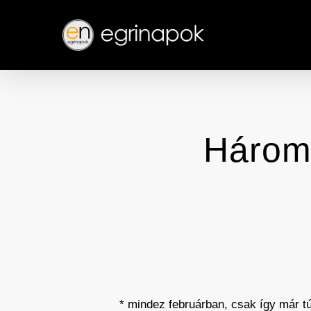
Skip
to
main
content
Három 
* mindez februárban, csak így már tú