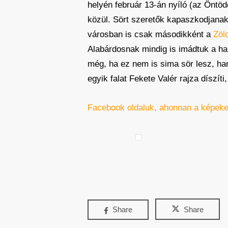
helyén február 13-án nyíló (az Öntöd
közül. Sört szeretők kapaszkodjanak
városban is csak másodikként a
Zöl
Alabárdosnak mindig is imádtuk a ha
még, ha ez nem is sima sör lesz, han
egyik falat Fekete Valér rajza díszít
Facebook oldaluk, ahonnan a képeke
Share
Share