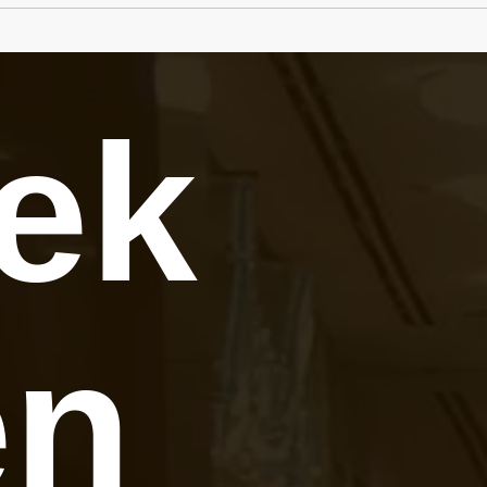
tek
en