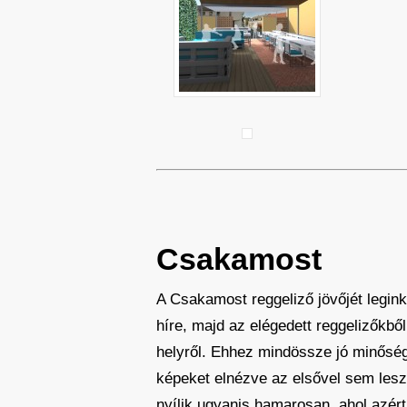
Csakamost
A Csakamost reggeliző jövőjét leginká
híre, majd az elégedett reggelizőkb
helyről. Ehhez mindössze jó minősé
képeket elnézve az elsővel sem lesz 
nyílik ugyanis hamarosan, ahol azért