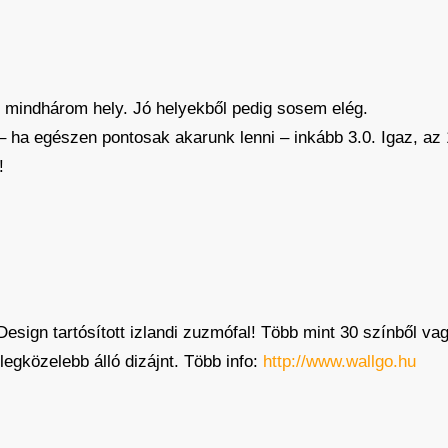
 mindhárom hely. Jó helyekből pedig sosem elég.
– ha egészen pontosak akarunk lenni – inkább 3.0. Igaz, az 1
!
Design tartósított izlandi zuzmófal! Több mint 30 színből v
legközelebb álló dizájnt. Több info:
http://www.wallgo.hu