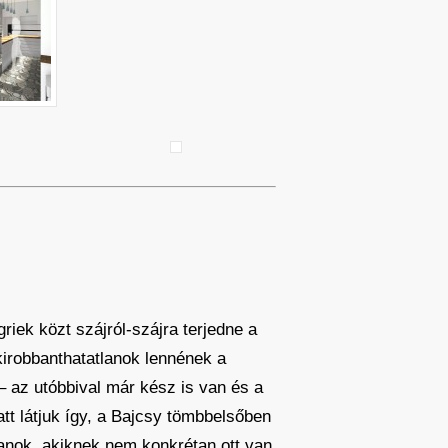
griek közt szájról-szájra terjedne a
kirobbanthatatlanok lennének a
 az utóbbival már kész is van és a
tt látjuk így, a Bajcsy tömbbelsőben
yanok, akiknek nem konkrétan ott van