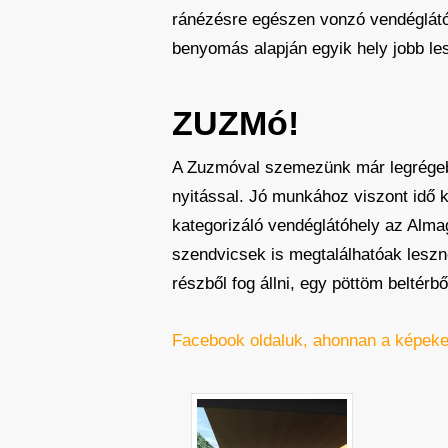
ránézésre egészen vonzó vendéglátóh
benyomás alapján egyik hely jobb les
ZUZMó!
A Zuzmóval szemezünk már legrégebbe
nyitással. Jó munkához viszont idő 
kategorizáló vendéglátóhely az Almag
szendvicsek is megtalálhatóak leszne
részből fog állni, egy pöttöm beltér
Facebook oldaluk, ahonnan a képeke