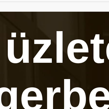
 üzle
gerb