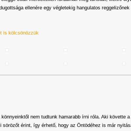
ugottsága ellenére egy végletekig hangulatos reggelizőnek 
t is kölcsönözzük
 könnyeinktől nem tudtunk hamarabb írni róla. Aki követte 
 sörözőt érint, így érhető, hogy az Öntödéhez is már nyitás