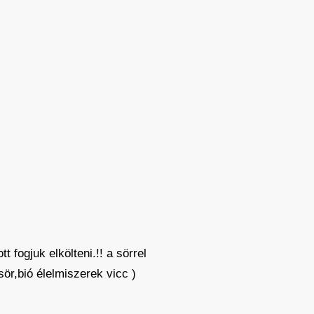
fogjuk elkölteni.!! a sörrel
r,bió élelmiszerek vicc )