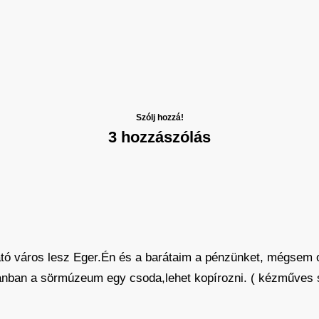
Szólj hozzá!
3 hozzászólás
ó város lesz Eger.Én és a barátaim a pénzünket, mégsem ott 
nban a sörmúzeum egy csoda,lehet kopírozni. ( kézműves sö