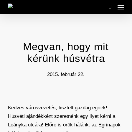
Menu
Skip
to
search
main
content
Megvan, hogy mit
kérünk húsvétra
2015. február 22.
Kedves városvezetés, tisztelt gazdag egriek!
Húsvéti ajándékként szeretnénk egy ilyet kérni a
Leányka utcára! Előre is örök hálánk: az Egrinapok