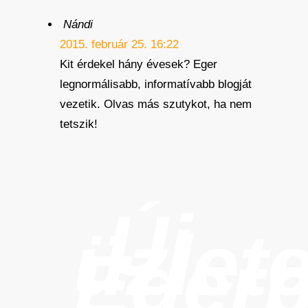
Nándi
2015. február 25. 16:22
Kit érdekel hány évesek? Eger
legnormálisabb, informatívabb blogját
vezetik. Olvas más szutykot, ha nem
tetszik!
Új
üzlet
Eger