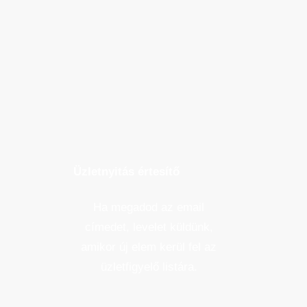
Üzletnyitás értesítő
Ha megadod az email
címedet, levelet küldünk,
amikor új elem kerül fel az
üzletfigyelő listára.
Email cím
*