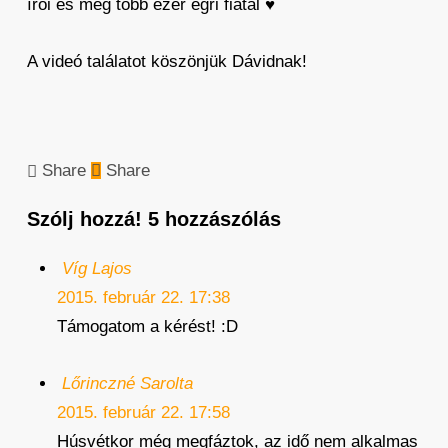
írói és még több ezer egri fiatal ♥
A videó találatot köszönjük Dávidnak!
Share
Share
Szólj hozzá!
5 hozzászólás
Víg Lajos
2015. február 22. 17:38
Támogatom a kérést! :D
Lőrinczné Sarolta
2015. február 22. 17:58
Húsvétkor még megfáztok, az idő nem alkalmas