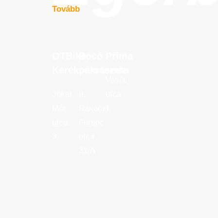
Tovább
OTBike
Bocó
Príma
OTBike
Bocó
Príma
Kerékpárszerviz
cukrászata
Kerékpárszerviz
cukrászata
Vasút
Jókai
II.
utca
Mór
Rákóczi
1.
utca
Ferenc
3.
utca
31/A