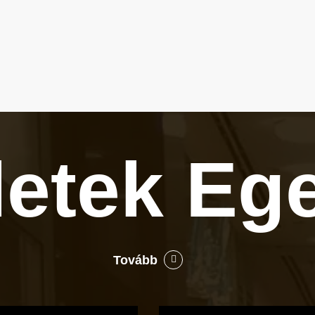
letek
Eg
Tovább