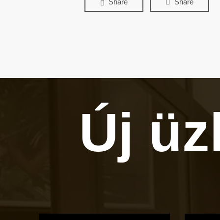
Share
Share
Új üz