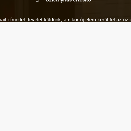
 címedet, levelet küldünk, amikor új elem kerül fel az üzlet
Városképi és gazdasági témák