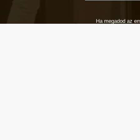
Ha megadod az email
Email cím
*