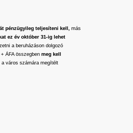
pénzügyileg teljesíteni kell,
más
kat ez év október 31-ig lehet
zetni a beruházáson dolgozó
Ft + ÁFA összegben
meg kell
ez a város számára megítélt