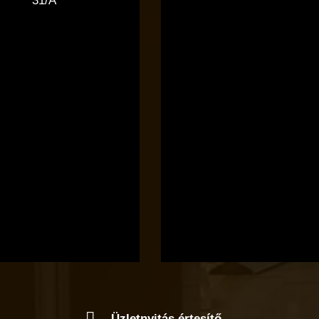
31/A
Üzletnyitás értesítő