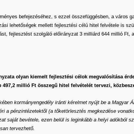
edményes befejezéséhez, s ezzel összefüggésben, a város 
si lehetőségek mellett fejlesztési célú hitel felvétele is 
st, fejlesztést szolgáló előirányzat 3 milliárd 644 millió F
zata olyan kiemelt fejlesztési célok megvalósítása érd
 497,2 millió Ft összegű hitel felvételét tervezi, közbesze
ekében kormányengedély iránti kérelmet nyújt be a Magyar Ál
ri a pénzintézetektől (a tőketörlesztés megkezdése vonatko
at saját bevétele, ezen belül is leginkább a helyi adókból 
osan tervezhető.