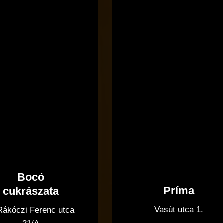
Bocó
Príma
cukrászata
Bocó
Príma
cukrászata
Vasút utca 1.
 Rákóczi Ferenc utca