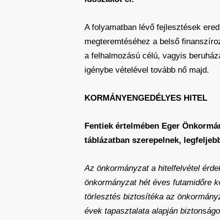
A folyamatban lévő fejlesztések er
megteremtéséhez a belső finanszírozá
a felhalmozású célú, vagyis beruházá
igénybe vételével tovább nő majd.
KORMÁNYENGEDÉLYES HITEL
Fentiek értelmében Eger Önkormány
táblázatban szerepelnek, legfeljebb
Az önkormányzat a hitelfelvétel érd
önkormányzat hét éves futamidőre ké
törlesztés biztosítéka az önkormányz
évek tapasztalata alapján biztonság