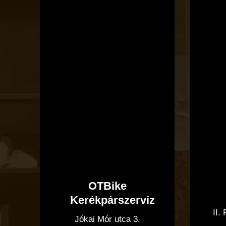
OTBike
Kerékpárszerviz
OTBike
Kerékpárszerviz
II.
Jókai Mór utca 3.