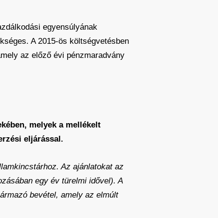
gazdálkodási egyensúlyának
szükséges. A 2015-ös költségvetésben
t, amely az előző évi pénzmaradvány
ekében, melyek a mellékelt
rzési eljárással.
lamkincstárhoz. Az ajánlatokat az
zásában egy év türelmi idővel). A
származó bevétel, amely az elmúlt