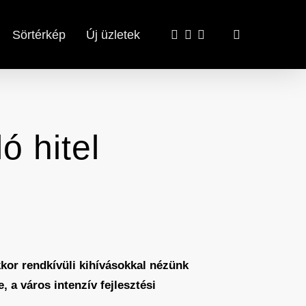
x-
facebook
email
search
Sörtérkép
Új üzletek
twitter
ó hitel
kkor rendkívüli kihívásokkal nézünk
 a város intenzív fejlesztési