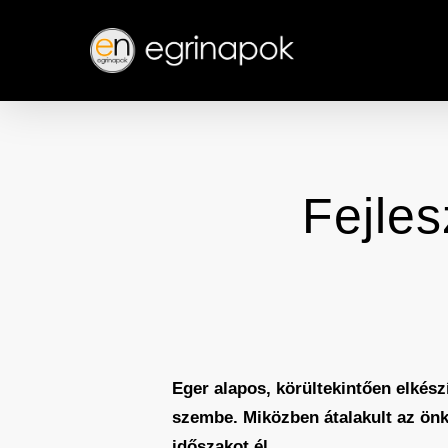
Skip
to
main
content
Fejles
Eger alapos, körültekintően elkész
szembe. Miközben átalakult az önko
időszakot él.