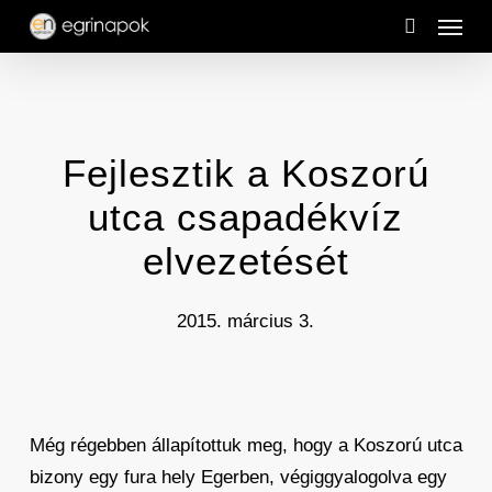
Menu
Skip
to
search
main
content
Fejlesztik a Koszorú
utca csapadékvíz
elvezetését
2015. március 3.
Még régebben állapítottuk meg, hogy a Koszorú utca
bizony egy fura hely Egerben, végiggyalogolva egy