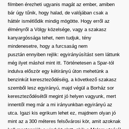
filmben érezheti ugyanis magát az ember, amiben
bár úgy tűnik, hogy halad, de valójában csak a
háttér ismétlődik mindig mögötte. Hogy erről az
élményről a Völgy közelsége, vagy a szakasz
kanyargóssága tehet, nem tudjuk, tény
mindenesetre, hogy a furcsaság nem
pusztán ennyiben rejlik: egyirányúsítást sem láttunk
még ilyet máshol mint itt. Történetesen a Spar-tól
indulva először egy kétirányú úton mehetünk a
benzinkút kereszteződéséig, a következő szakasz
szemből lesz egyirányú, majd végül a Borház sor
kereszteződésétől megint jó helyen vagyunk, mert
innentől meg már a mi irányunkban egyirányú az
utca. Igazi kis egrikum lehet ez, majdnem olyan jó
mint az a 300 méteres felsővárosi kör, amit azoknak