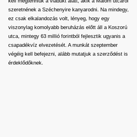
kell megtenniük a viadukt alatt, akik a Malom utcáról
szeretnének a Széchenyire kanyarodni. Na mindegy,
ez csak elkalandozás volt, lényeg, hogy egy
viszonylag komolyabb beruházás előtt áll a Koszorú
utca, mintegy 63 millió forintból fejlesztik ugyanis a
csapadékvíz elvezetését. A munkát szeptember
végéig kell befejezni, alább mutatjuk a szerződést is
érdeklődőknek.