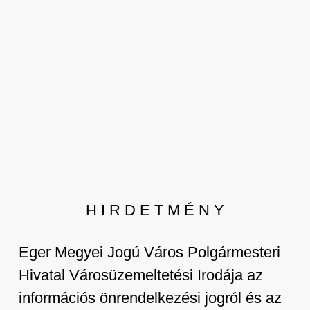
H I R D E T M É N Y
Eger Megyei Jogú Város Polgármesteri
Hivatal Városüzemeltetési Irodája az
információs önrendelkezési jogról és az