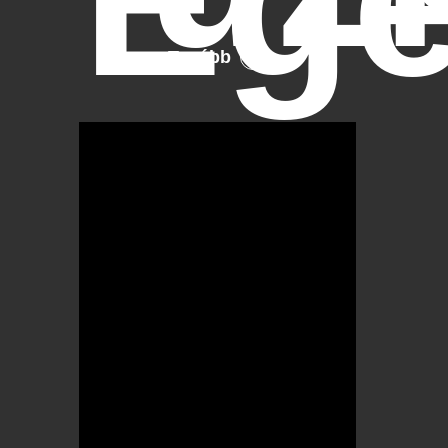
Ege
Tovább
OTBike
Kerékpárszerviz