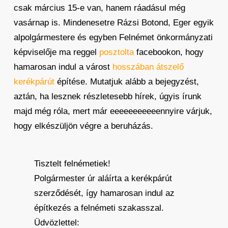
csak március 15-e van, hanem ráadásul még
vasárnap is. Mindenesetre Rázsi Botond, Eger egyik
alpolgármestere és egyben Felnémet önkormányzati
képviselője ma reggel
posztolta
facebookon, hogy
hamarosan indul a várost
hosszában átszelő
kerékpárút
építése. Mutatjuk alább a bejegyzést,
aztán, ha lesznek részletesebb hírek, úgyis írunk
majd még róla, mert már eeeeeeeeeeennyire várjuk,
hogy elkészüljön végre a beruházás.
Tisztelt felnémetiek!
Polgármester úr aláírta a kerékpárút
szerződését, így hamarosan indul az
építkezés a felnémeti szakasszal.
Üdvözlettel: