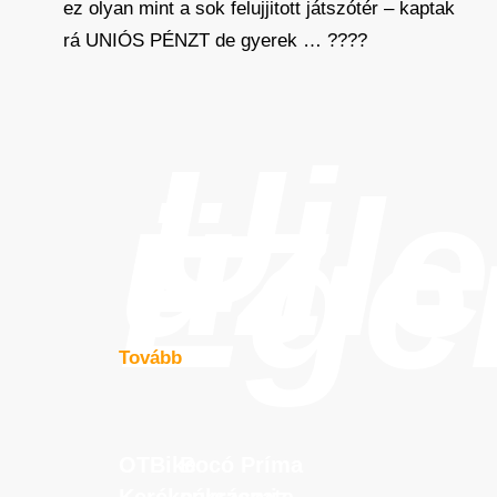
ez olyan mint a sok felujjitott játszótér – kaptak
rá UNIÓS PÉNZT de gyerek … ????
Új
üzle
Ege
Tovább
OTBike
Bocó
Príma
OTBike
Bocó
Príma
Kerékpárszerviz
cukrászata
Kerékpárszerviz
cukrászata