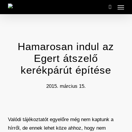
Menu
Skip
to
search
main
content
Hamarosan indul az
Egert átszelő
kerékpárút építése
2015. március 15.
Valódi tájékoztatót egyelőre még nem kaptunk a
hírről, de ennek lehet köze ahhoz, hogy nem