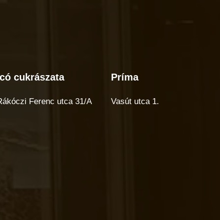
có cukrászata
Príma
có
Príma
rászata
 Rákóczi Ferenc utca 31/A
Vasút utca 1.