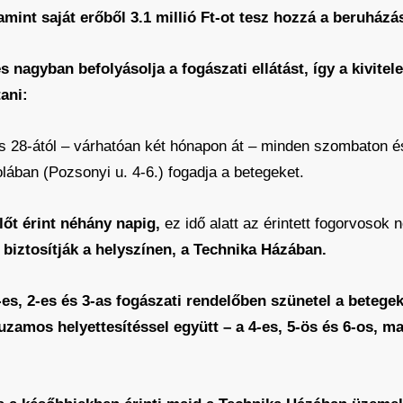
amint saját erőből 3.1 millió Ft-ot tesz hozzá a beruházá
és nagyban befolyásolja a fogászati ellátást, így a kivit
ani:
 28-ától – várhatóan két hónapon át – minden szombaton és
ában (Pozsonyi u. 4-6.) fogadja a betegeket.
lőt érint néhány napig,
ez idő alatt az érintett fogorvosok
k biztosítják a helyszínen, a Technika Házában.
-es, 2-es és 3-as fogászati rendelőben szünetel a betegek
uzamos helyettesítéssel együtt – a 4-es, 5-ös és 6-os, ma