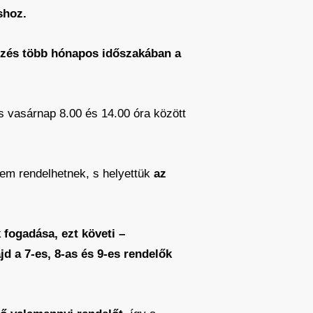
shoz.
elezés több hónapos időszakában a
 vasárnap 8.00 és 14.00 óra között
 nem rendelhetnek, s helyettük
az
 fogadása, ezt követi –
jd a 7-es, 8-as és 9-es rendelők