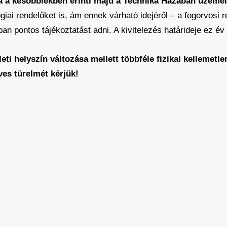
a a későbbiekben érinti majd a Technika Házában üzemel
lógiai rendelőket is, ám ennek várható idejéről – a fogorvos
n pontos tájékoztatást adni. A kivitelezés határideje ez év 
eti helyszín változása mellett többféle fizikai kellemetle
ves türelmét kérjük!