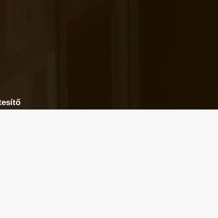
tesítő
od az email címedet, levelet küldünk, amikor új elem kerül 
üzletfigyelő listára.