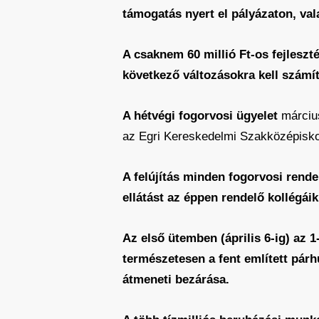
támogatás nyert el pályázaton, val
A csaknem 60 millió Ft-os fejleszt
következő változásokra kell számít
A hétvégi fogorvosi ügyelet
március
az Egri Kereskedelmi Szakközépiskol
A felújítás minden fogorvosi rende
ellátást az éppen rendelő kollégái
Az első ütemben (április 6-ig) az 1
természetesen a fent említett párh
átmeneti bezárása.