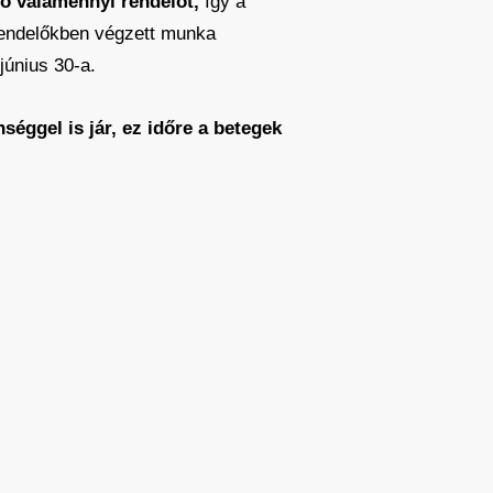
ő valamennyi rendelőt,
így a
i rendelőkben végzett munka
június 30-a.
nséggel is jár, ez időre a betegek