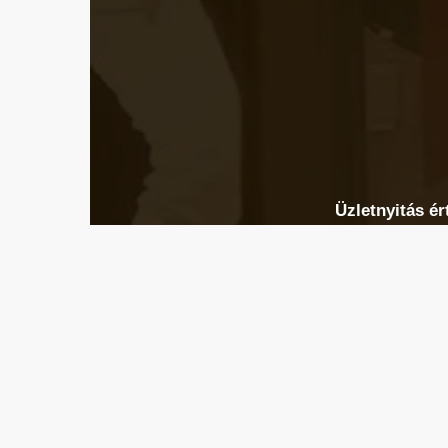
Üzletnyitás ér
Ha megad
Email cím
*