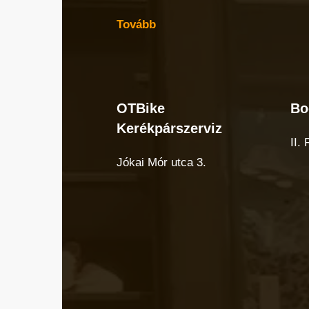
Tovább
OTBike
Bo
OTBike
Bo
Kerékpárszerviz
Kerékpárszerviz
cuk
II.
Jókai Mór utca 3.