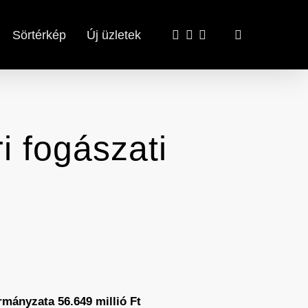
x-
facebook
email
search
Sörtérkép
Új üzletek
twitter
i fogászati
rmányzata 56.649 millió Ft