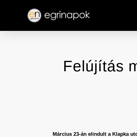
Skip
to
main
content
Felújítás 
Március 23-án elindult a Klapka ut