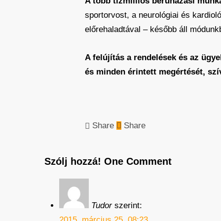
A több tízmilliós beruházási munk
sportorvost, a neurológiai és kardio
előrehaladtával – később áll módunkba
A felújítás a rendelések és az ügyel
és minden érintett megértését, szí
Share
Share
Szólj hozzá!
One Comment
Tudor
szerint:
2015. március 25. 08:23