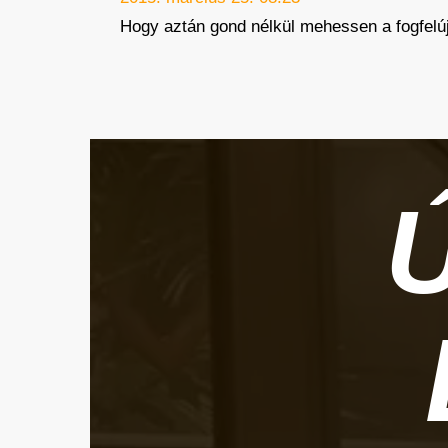
Hogy aztán gond nélkül mehessen a fogfelújí
Ú