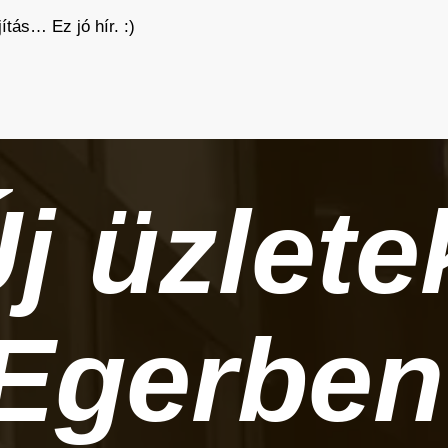
tás… Ez jó hír. :)
j üzlete
Egerben