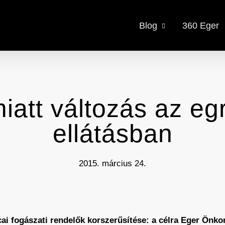
Blog
360 Eger
miatt változás az egr
ellátásban
2015. március 24.
cai fogászati rendelők korszerűsítése: a célra Eger Önko