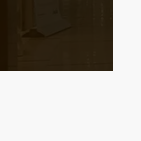
fel az