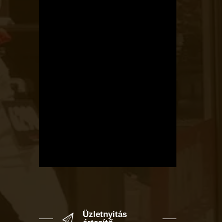
Üzletnyitás