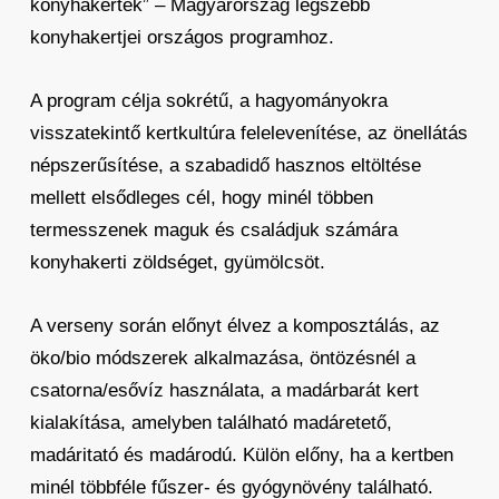
konyhakertek” – Magyarország legszebb
konyhakertjei országos programhoz.
A program célja sokrétű, a hagyományokra
visszatekintő kertkultúra felelevenítése, az önellátás
népszerűsítése, a szabadidő hasznos eltöltése
mellett elsődleges cél, hogy minél többen
termesszenek maguk és családjuk számára
konyhakerti zöldséget, gyümölcsöt.
A verseny során előnyt élvez a komposztálás, az
öko/bio módszerek alkalmazása, öntözésnél a
csatorna/esővíz használata, a madárbarát kert
kialakítása, amelyben található madáretető,
madáritató és madárodú. Külön előny, ha a kertben
minél többféle fűszer- és gyógynövény található.