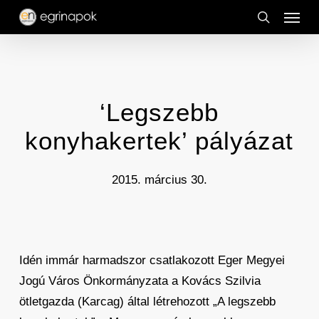
Menu
Skip
to
search
main
content
‘Legszebb
konyhakertek’ pályázat
2015. március 30.
Idén immár harmadszor csatlakozott Eger Megyei
Jogú Város Önkormányzata a Kovács Szilvia
ötletgazda (Karcag) által létrehozott „A legszebb