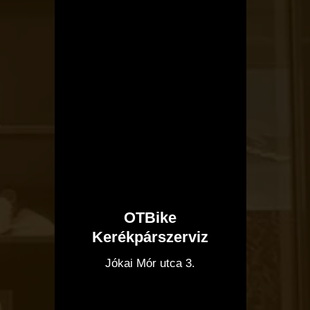
OTBike
Kerékpárszerviz
I
Jókai Mór utca 3.