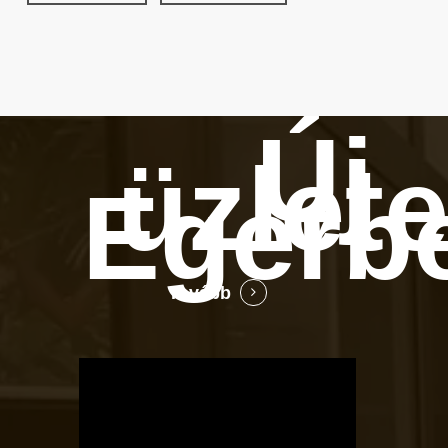
Új
üzlet
Egerb
Tovább
OTBike
Kerékpárszerviz