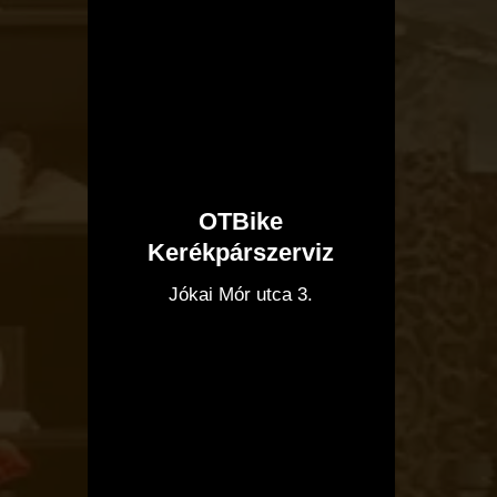
OTBike
Kerékpárszerviz
I
Jókai Mór utca 3.