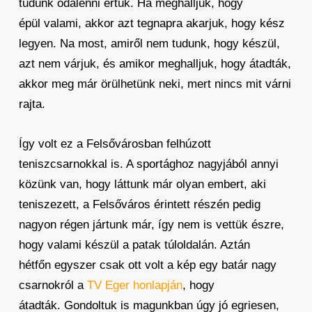
tudunk odalenni értük. Ha meghalljuk, hogy
épül valami, akkor azt tegnapra akarjuk, hogy kész
legyen. Na most, amiről nem tudunk, hogy készül,
azt nem várjuk, és amikor meghalljuk, hogy átadták,
akkor meg már örülhetünk neki, mert nincs mit várni
rajta.
Így volt ez a Felsővárosban felhúzott
teniszcsarnokkal is. A sportághoz nagyjából annyi
közünk van, hogy láttunk már olyan embert, aki
teniszezett, a Felsőváros érintett részén pedig
nagyon régen jártunk már, így nem is vettük észre,
hogy valami készül a patak túloldalán. Aztán
hétfőn egyszer csak ott volt a kép egy batár nagy
csarnokról a
TV Eger honlapján
, hogy
átadták. Gondoltuk is magunkban úgy jó egriesen,