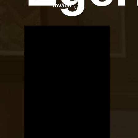
Tovább
OTBike
Kerékpárszerviz