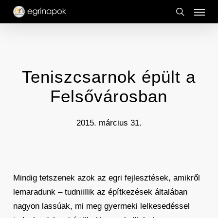
Menu
Skip
to
search
main
content
Teniszcsarnok épült a
Felsővárosban
2015. március 31.
Mindig tetszenek azok az egri fejlesztések, amikről
lemaradunk – tudniillik az építkezések általában
nagyon lassúak, mi meg gyermeki lelkesedéssel