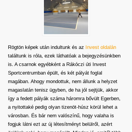
Rögtön képek után indultunk és az
Invest oldalán
találtunk is róla, ezek láthatóak a bejegyzésünkben
is. A csarnok egyébként a Rákóczi úti Invest
Sportcentrumban épült, és két pályát foglal
magában. Ahogy mondottuk, nem állunk a helyzet
magaslatán tenisz ügyben, de ha jól sejtjük, akkor
így a fedett pályák száma háromra bővült Egerben,
a nyitottaké pedig olyan tizenöt-húsz körül lehet a
városban. És bár nem valószínű, hogy valaha is
fogjuk látni ezt az új létesítményt belülről, azért