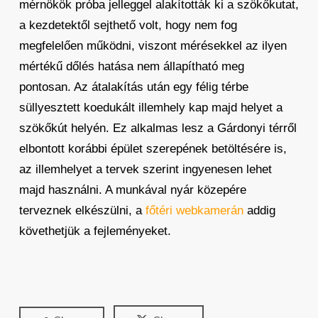
mérnökök próba jelleggel alakították ki a szökőkutat,
a kezdetektől sejthető volt, hogy nem fog
megfelelően működni, viszont mérésekkel az ilyen
mértékű dőlés hatása nem állapítható meg
pontosan. Az átalakítás után egy félig térbe
süllyesztett koedukált illemhely kap majd helyet a
szökőkút helyén. Ez alkalmas lesz a Gárdonyi térről
elbontott korábbi épület szerepének betöltésére is,
az illemhelyet a tervek szerint ingyenesen lehet
majd használni. A munkával nyár közepére
terveznek elkészülni, a
főtéri webkamerán
addig
követhetjük a fejleményeket.