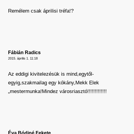
Remélem csak áprilisi tréfa!?
Fábián Radics
2015. április 1. 11:18
Az eddigi kivitelezésük is mind,egytől-
egyig,szakmailag egy kókány,Mekk Elek
„mestermunka!Mindez városriasztó!!!!!!!!!!!!!
Éva Bódiné Fekete