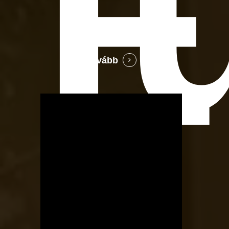
E
Tovább
OTBike
Kerékpárszerviz