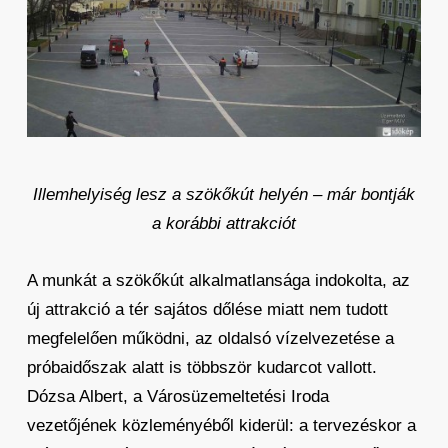
Illemhelyiség lesz a szökőkút helyén – már bontják
a korábbi attrakciót
A munkát a szökőkút alkalmatlansága indokolta, az
új attrakció a tér sajátos dőlése miatt nem tudott
megfelelően működni, az oldalsó vízelvezetése a
próbaidőszak alatt is többször kudarcot vallott.
Dózsa Albert, a Városüzemeltetési Iroda
vezetőjének közleményéből kiderül: a tervezéskor a