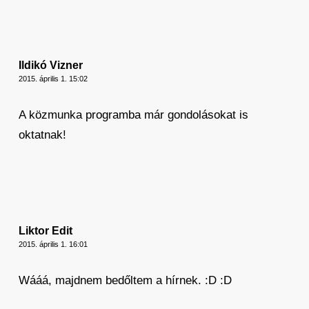
Ildikó Vizner
2015. április 1. 15:02
A közmunka programba már gondolásokat is
oktatnak!
Liktor Edit
2015. április 1. 16:01
Wááá, majdnem bedőltem a hírnek. :D :D