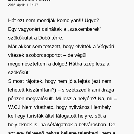
2015. április 1. 14:47
Hát ezt nem mondják komolyan!!! Ugye?
Egy vagyonért csináltak a „szakemberek”
szökőkutat a Dobó térre.
Már akkor sem tetszett, hogy elvitték a Végvári
vitézek szoborcsoportot – de végül
megemésztettem a dolgot! Hátha szép lesz a
szökőkút!
S most rájöttek, hogy nem jó a lejtés (ezt nem
lehetett kiszámítani?) – s szétszedik ami drága
pénzen megvalósult. Mi lesz a helyén?! Na, mi =
W.C.! Nem vitatható, hogy nyilvános illemhely
kell egy turisták által látogatott helyre, sőt a
helyieknek is, ha sétálgatnak a belvárosban. De
azt egy félreeső helyre kellene telepíteni, nem a