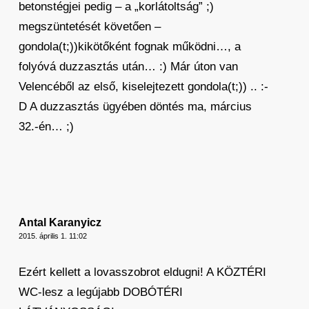
betonstégjei pedig – a „korlátoltság” ;)
megszüntetését követően –
gondola(t;))kikötőként fognak működni…, a
folyóvá duzzasztás után… :) Már úton van
Velencéből az első, kiselejtezett gondola(t;)) .. :-
D A duzzasztás ügyében döntés ma, március
32.-én… ;)
Antal Karanyicz
2015. április 1. 11:02
Ezért kellett a lovasszobrot eldugni! A KÖZTÉRI
WC-lesz a legújabb DOBÓTÉRI