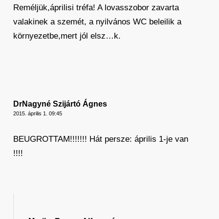
Reméljük,áprilisi tréfa! A lovasszobor zavarta
valakinek a szemét, a nyilvános WC beleilik a
környezetbe,mert jól elsz…k.
DrNagyné Szijártó Ágnes
2015. április 1. 09:45
BEUGROTTAM!!!!!!! Hát persze: április 1-je van
!!!!