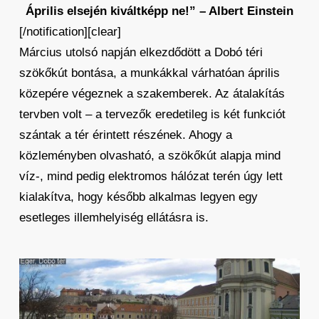
Április elsején kiváltképp ne!” – Albert Einstein
[/notification][clear]
Március utolsó napján elkezdődött a Dobó téri
szökőkút bontása, a munkákkal várhatóan április
közepére végeznek a szakemberek. Az átalakítás
tervben volt – a tervezők eredetileg is két funkciót
szántak a tér érintett részének. Ahogy a
közleményben olvasható, a szökőkút alapja mind
víz-, mind pedig elektromos hálózat terén úgy lett
kialakítva, hogy később alkalmas legyen egy
esetleges illemhelyiség ellátásra is.