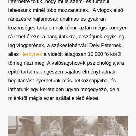
internetre töltik, hogy mi is szem- és fültanúi
lehessünk minél több mozzanatnak. A vlogok első
ránézésre hajlamosak unalmas és gyakran
közönséges tartalomnak tűnni, aztán mégis könnyen
rá lehet érezni a hangulatukra, országunk egyik leg-
leg vloggerének, a székesfehérvári Dely Péternek,
alias
Herbynek
a videóit átlagosan 10 000 fő körüli
tömeg nézi meg. A valóságshow-k pszichológiájára
építő tartalmak egészen sajátos élményt adnak,
bepillantást nyerhetünk más hétköznapjaiba, és
láthatunk egy kereteiben ugyan megegyező, de a
miénktől mégis ezer szállal eltérő életet.