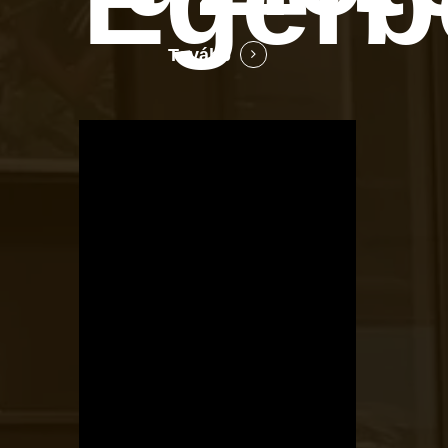
Egerb
Tovább
OTBike
Kerékpárszerviz