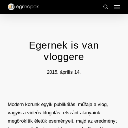
Menu
Skip
to
search
main
content
Egernek is van
vloggere
2015. április 14.
Modern korunk egyik publikálási műfaja a vlog,
vagyis a videós blogolás: elszánt alanyaink
megörökítik életük eseményeit, majd az eredményt