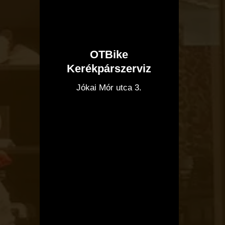
OTBike
Kerékpárszerviz
I
Jókai Mór utca 3.