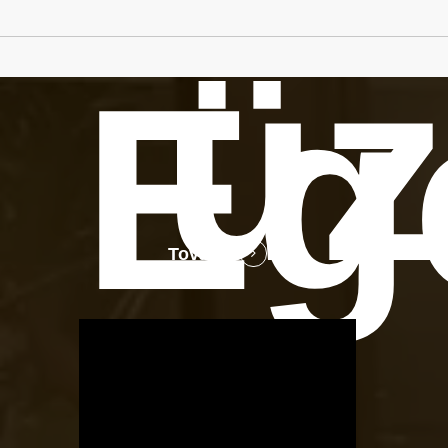
üz
Eg
Tovább
OTBike
Kerékpárszerviz