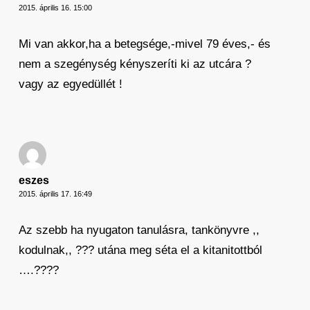
2015. április 16. 15:00
Mi van akkor,ha a betegsége,-mivel 79 éves,- és
nem a szegénység kényszeríti ki az utcára ?
vagy az egyedüllét !
eszes
2015. április 17. 16:49
Az szebb ha nyugaton tanulásra, tankönyvre ,,
kodulnak,, ??? utána meg séta el a kitanitottból
….????