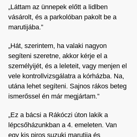
„Láttam az ünnepek előtt a lidlben
vásárolt, és a parkolóban pakolt be a
marutijába.”
„Hát, szerintem, ha valaki nagyon
segíteni szeretne, akkor kérje el a
személyijét, és a leleteit, vagy menjen el
vele kontrollvizsgálatra a kórházba. Na,
utána lehet segíteni. Sajnos rákos beteg
ismerőssel én már megjártam.”
„Ez a bácsi a Rákóczi úton lakik a
lépcsőházunkban a 4. emeleten. Van
egy kis piros suzuki marutija és