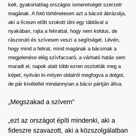
kelt, gyakorlatilag országos ismeretséget szerzett
magának. A fotó történetesen azt a bácsit ábrázolja,
aki a líceum előtt szokott ülni egy táblával a
nyakában, rajta a felirattal, hogy nem koldus, de
rászoruló és szívesen veszi a segítséget. Lévén,
hogy mind a felirat, mind magának a bácsinak a
megjelenése elég szívfacsaró, a várható hatás sem
maradt el, napok alatt több ezren osztották meg a
képet, nyilván ki-milyen oldalról megfogva a dolgot,
de pár kivétellel mindannyian a bácsi pártján állva.
„Megszakad a szívem”
„ezt az országot építi mindenki, aki a
fideszre szavazott, aki a közszolgálatban