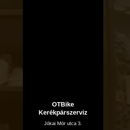
OTBike
Kerékpárszerviz
I
Jókai Mór utca 3.