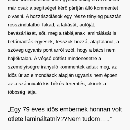
már csak a segítséget kérő pártján álló kommentet
olvasni. A hozzászólások egy része tényleg pusztán
rosszindulatból fakad, a lakását, autóját,
bevásárlását, sőt, meg a táblájának laminálását is
betámadták egyesek, tesszük hozzá, alaptalanul, a
szöveg ugyanis pont arról szól, hogy a bácsi nem
hajléktalan. A végső döfést mindenesetre a
személyiségre irányuló kommentek adták meg, az
idős úr az elmondások alapján ugyanis nem éppen
az a szánnivaló kis békés teremtés, akinek a
többség látja.
„Egy 79 éves idős embernek honnan volt
ötlete lamináltatni???Nem tudom…..”