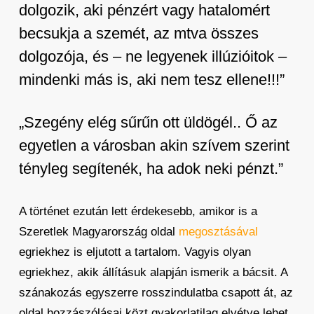
dolgozik, aki pénzért vagy hatalomért
becsukja a szemét, az mtva összes
dolgozója, és – ne legyenek illúzióitok –
mindenki más is, aki nem tesz ellene!!!”
„Szegény elég sűrűn ott üldögél.. Ő az
egyetlen a városban akin szívem szerint
tényleg segítenék, ha adok neki pénzt.”
A történet ezután lett érdekesebb, amikor is a
Szeretlek Magyarország oldal
megosztásával
egriekhez is eljutott a tartalom. Vagyis olyan
egriekhez, akik állításuk alapján ismerik a bácsit. A
szánakozás egyszerre rosszindulatba csapott át, az
oldal hozzászólásai közt gyakorlatilag elvétve lehet