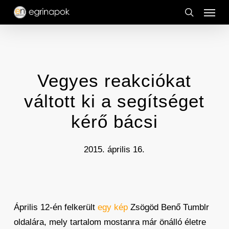
Menu
Skip
to
search
main
content
Vegyes reakciókat
váltott ki a segítséget
kérő bácsi
2015. április 16.
Április 12-én felkerült
egy kép
Zsögöd Benő Tumblr
oldalára, mely tartalom mostanra már önálló életre