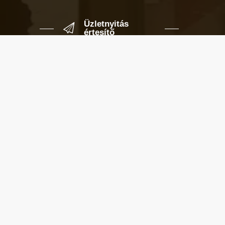
Üzletnyitás
értesítő
Ha megadod az email címedet,
levelet küldünk, amikor új elem kerül
fel az üzletfigyelő listára.
Email cím
*