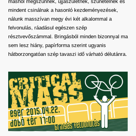
máshol megszűnnek, újjászületnek, szünetelnek és
mindent csinálnak a hasonló kezdeményezések,
nálunk masszívan megy évi két alkalommal a
felvonulás, ráadásul egészen szép
résztvevőszámmal. Bringásból minden bizonnyal ma
sem lesz hiány, papírforma szerint ugyanis
hátborzongatóan szép tavaszi idő várható délutánra.