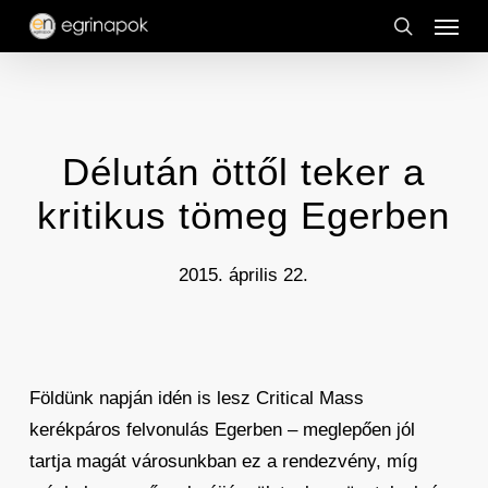
Menu
Skip
to
search
main
content
Délután öttől teker a
kritikus tömeg Egerben
2015. április 22.
Földünk napján idén is lesz Critical Mass
kerékpáros felvonulás Egerben – meglepően jól
tartja magát városunkban ez a rendezvény, míg