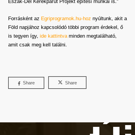
Észak-Dél Kerékpárút Projekt építési munkái is.”
Forrásként az
Egriprogramok.hu-hoz
nyúltunk, akit a
Föld napjához kapcsolódó többi program érdekel, ő
is tegyen így,
ide kattintva
minden megtalálható,
amit csak meg kell találni.
Share
Share