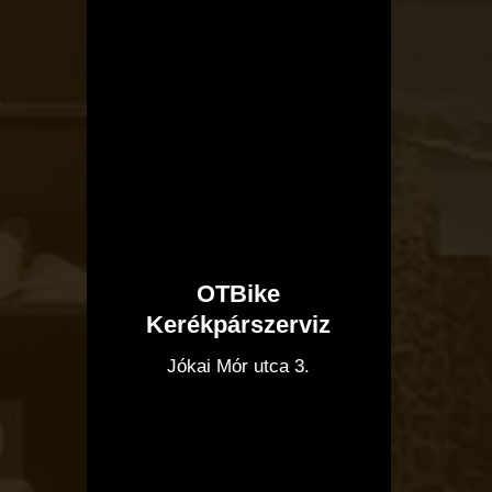
OTBike
Kerékpárszerviz
I
Jókai Mór utca 3.