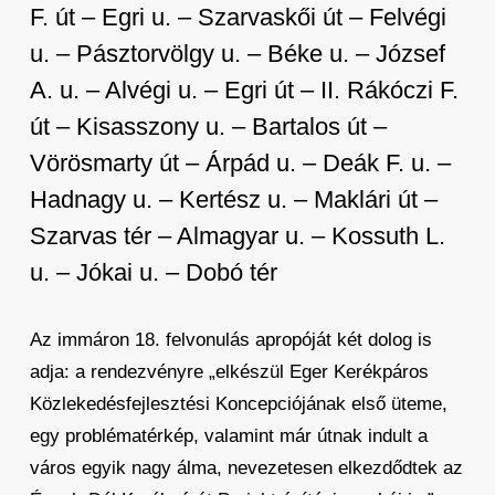
F. út – Egri u. – Szarvaskői út – Felvégi
u. – Pásztorvölgy u. – Béke u. – József
A. u. – Alvégi u. – Egri út – II. Rákóczi F.
út – Kisasszony u. – Bartalos út –
Vörösmarty út – Árpád u. – Deák F. u. –
Hadnagy u. – Kertész u. – Maklári út –
Szarvas tér – Almagyar u. – Kossuth L.
u. – Jókai u. – Dobó tér
Az immáron 18. felvonulás apropóját két dolog is
adja: a rendezvényre „elkészül Eger Kerékpáros
Közlekedésfejlesztési Koncepciójának első üteme,
egy problématérkép, valamint már útnak indult a
város egyik nagy álma, nevezetesen elkezdődtek az