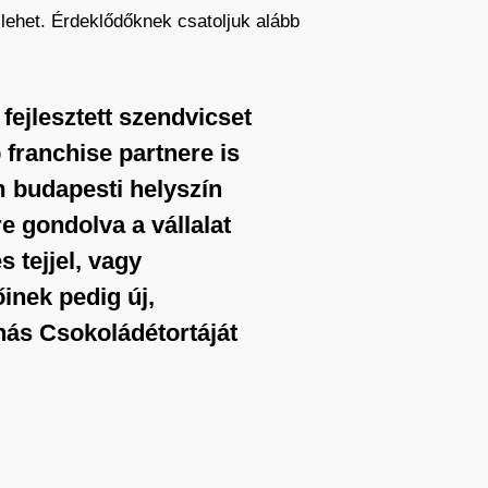
 lehet. Érdeklődőknek csatoljuk alább
fejlesztett szendvicset
franchise partnere is
m budapesti helyszín
re gondolva a vállalat
 tejjel, vagy
inek pedig új,
nás Csokoládétortáját