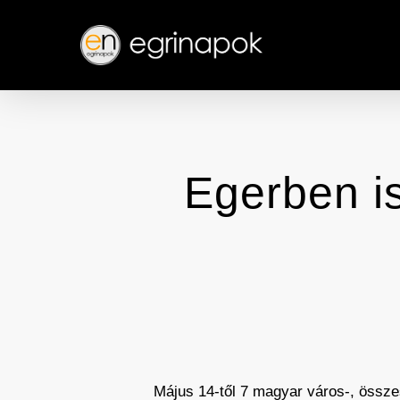
Skip
to
main
content
Egerben i
Május 14-től 7 magyar város-, össze