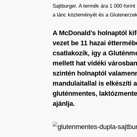
Sajtburger. A termék ára 1 000 forin
a lánc közleményét és a Glutenerzek
A McDonald’s holnaptól kif
vezet be 11 hazai éttermé
csatlakozik, így a Gluténm
mellett hat vidéki városban
szintén holnaptól valamenn
mandulaitallal is elkészít
gluténmentes, laktózmente
ajánlja.