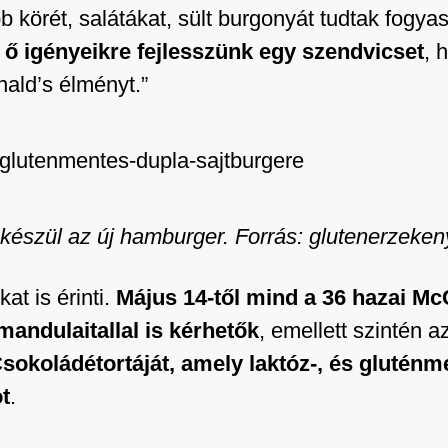
körét, salátákat, sült burgonyát tudtak fogyasz
z ő igényeikre fejlesszünk egy szendvicset
, 
nald’s élményt.”
 készül az új hamburger. Forrás: glutenerzeken
t is érinti.
Május 14-től mind a 36 hazai M
 mandulaitallal is kérhetők
, emellett szintén a
sokoládétortáját, amely laktóz-, és glutén
t
.