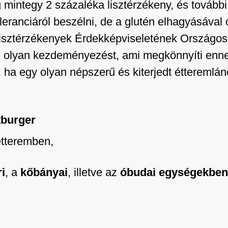
integy 2 százaléka lisztérzékeny, és további 3
leranciáról beszélni, de a glutén elhagyásáva
 Lisztérzékenyek Érdekképviseletének Országos
olyan kezdeményezést, ami megkönnyíti ennek
, ha egy olyan népszerű és kiterjedt étteremlán
tburger
tteremben,
ri
, a
kőbányai
, illetve az
óbudai egységekben