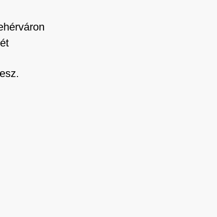
ehérváron
ét
esz.