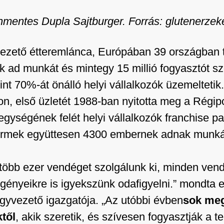
nmentes Dupla Sajtburger. Forrás: glutenerzek
vezető étteremlánca, Európában 39 országban 
 ad munkát és mintegy 15 millió fogyasztót szo
t 70%-át önálló helyi vállalkozók üzemeltetik.
n, első üzletét 1988-ban nyitotta meg a Régip
gységének felét helyi vállalkozók franchise pa
éttermek együttesen 4300 embernek adnak munká
több ezer vendéget szolgálunk ki, minden ven
gényeikre is igyekszünk odafigyelni.” mondta 
yvezető igazgatója. „Az utóbbi évben
sok meg
től
, akik szeretik, és szívesen fogyasztják a 