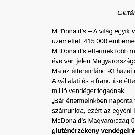
Gluté
McDonald’s – A világ egyik 
üzemeltet, 415 000 embernek
McDonald’s éttermek több min
éve van jelen Magyarországo
Ma az étteremlánc 93 hazai e
A vállalati és a franchise 
millió vendéget fogadnak.
„Bár éttermeinkben naponta 
számunkra, ezért az egyéni i
McDonald’s Magyarország üg
gluténérzékeny vendégeink