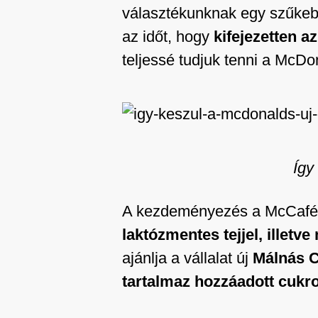
választékunknak egy szűkebb 
az időt, hogy
kifejezetten a
teljessé tudjuk tenni a McDo
Így
A kezdeményezés a McCaféka
laktózmentes tejjel, illetve
ajánlja a vállalat új
Málnás C
tartalmaz hozzáadott cukro