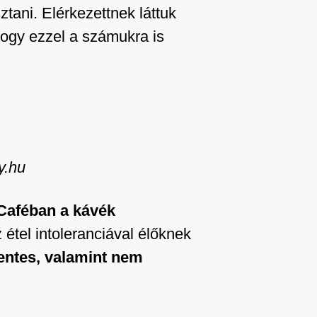
tani. Elérkezettnek láttuk
hogy ezzel a számukra is
y.hu
cCaféban a kávék
z étel intoleranciával élőknek
mentes, valamint nem