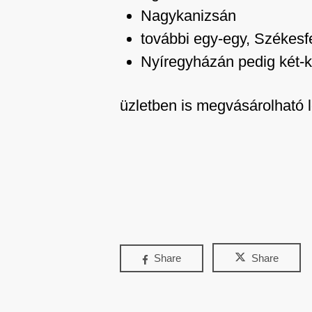
Nagykanizsán
további egy-egy, Székesf
Nyíregyházán pedig két-k
üzletben is megvásárolható l
Share
Share