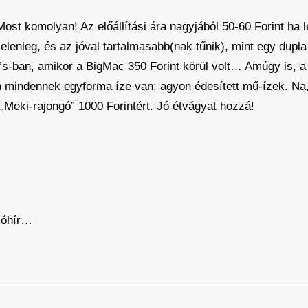
ost komolyan! Az előállítási ára nagyjából 50-60 Forint ha 
jelenleg, és az jóval tartalmasabb(nak tűnik), mint egy dupla
’s-ban, amikor a BigMac 350 Forint körül volt… Amúgy is, 
 mindennek egyforma íze van: agyon édesített mű-ízek. Na
„Meki-rajongó” 1000 Forintért. Jó étvágyat hozzá!
jóhír…