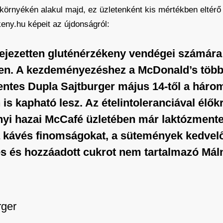
t környékén alakul majd, ez üzletenként kis mértékben eltérő
eny.hu képeit az újdonságról:
ejezetten gluténérzékeny vendégei számára 
ben. A kezdeményezéshez a McDonald’s több 
entes Dupla Sajtburger május 14-től a háro
 is kapható lesz. Az ételintoleranciával élők
yi hazai McCafé üzletében már laktózmentes
i a kávés finomságokat, a sütemények kedvelő
s és hozzáadott cukrot nem tartalmazó Mál