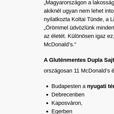
„Magyarországon a lakosság m
akiknél ugyan nem lehet into
nyilatkozta Koltai Tünde, a
„Örömmel üdvözlünk minden 
az életét. Különösen igaz ez
McDonald’s.”
A Gluténmentes Dupla Saj
országosan 11 McDonald’s é
Budapesten a
nyugati té
Debrecenben
Kaposváron,
Egerben