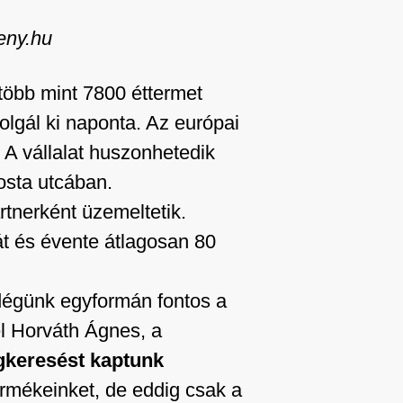
eny.hu
több mint 7800 éttermet
lgál ki naponta. Az európai
 A vállalat huszonhetedik
osta utcában.
rtnerként üzemeltetik.
t és évente átlagosan 80
dégünk egyformán fontos a
el Horváth Ágnes, a
keresést kaptunk
termékeinket, de eddig csak a