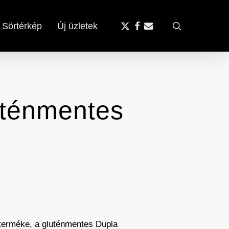
x-
facebook
email
search
Sörtérkép
Új üzletek
twitter
uténmentes
 terméke, a gluténmentes Dupla