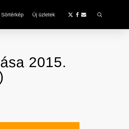
x-
facebook
email
search
Sörtérkép
Új üzletek
twitter
rása 2015.
)