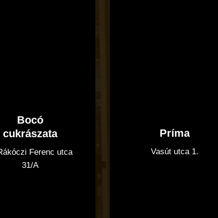
Bocó
Príma
cukrászata
Vasút utca 1.
 Rákóczi Ferenc utca
31/A