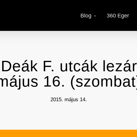
Blog
360 Eger
Deák F. utcák lezá
május 16. (szombat
2015. május 14.