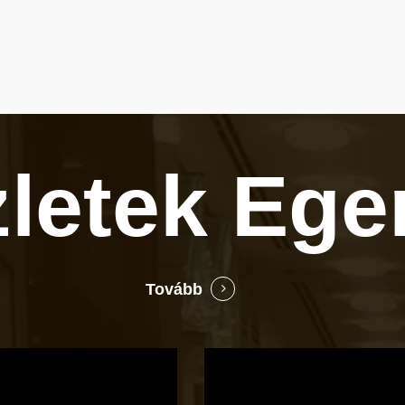
zletek
Ege
Tovább
Bocó
Príma
cukrászata