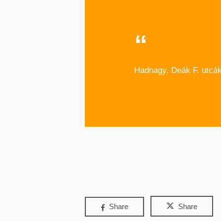
Hadnagy, Deák F. utcák
Share
Share