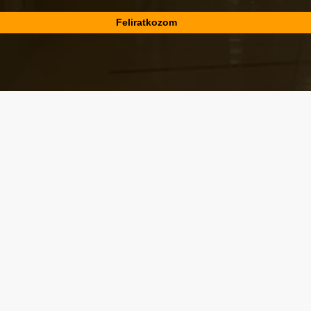
Városképi és gazdasági témák
Eger első blogján, 2006 óta
x-
facebook
youtube
email