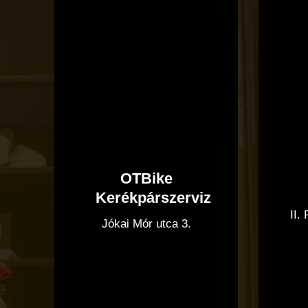
OTBike
Kerékpárszerviz
II.
Jókai Mór utca 3.