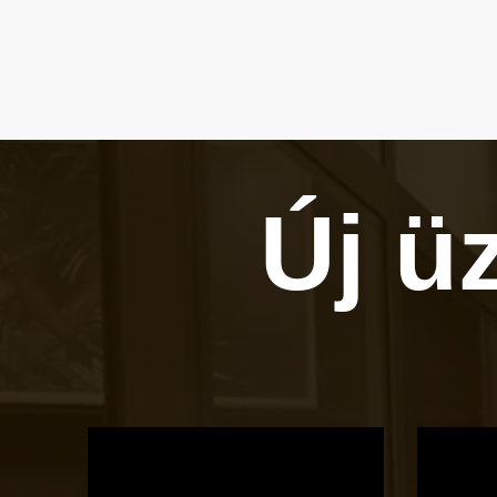
Új ü
OTBike
Kerékpárszerviz