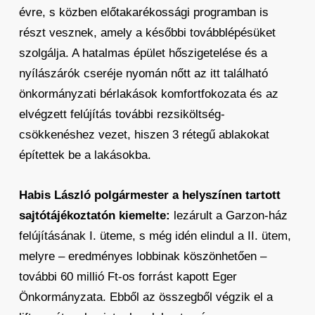
évre, s közben előtakarékossági programban is
részt vesznek, amely a későbbi továbblépésüket
szolgálja. A hatalmas épület hőszigetelése és a
nyílászárók cseréje nyomán nőtt az itt található
önkormányzati bérlakások komfortfokozata és az
elvégzett felújítás további rezsiköltség-
csökkenéshez vezet, hiszen 3 rétegű ablakokat
építettek be a lakásokba.
Habis László polgármester a helyszínen tartott
sajtótájékoztatón kiemelte:
lezárult a Garzon-ház
felújításának I. üteme, s még idén elindul a II. ütem,
melyre – eredményes lobbinak köszönhetően –
további 60 millió Ft-os forrást kapott Eger
Önkormányzata. Ebből az összegből végzik el a