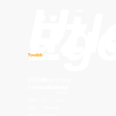
Új
üzl
Eg
Tovább
OTBike
Bocó
Príma
OTBike
Bocó
Príma
Kerékpárszerviz
cukrászata
Kerékpárszerviz
cukrászata
Vasút
Jókai
II.
utca
Mór
Rákóczi
1.
utca
Ferenc