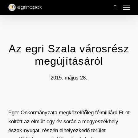
Menu
Skip
to
search
main
content
Az egri Szala városrész
megújításáról
2015. május 28.
Eger Önkormányzata megközelítőleg félmilliárd Ft-ot
költött az elmúlt egy év során a megyeszékhely
észak-nyugati részén elhelyezkedő terület