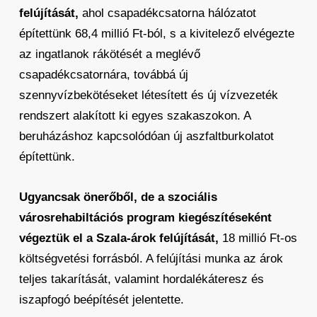
felújítását,
ahol csapadékcsatorna hálózatot
építettünk 68,4 millió Ft-ból, s a kivitelező elvégezte
az ingatlanok rákötését a meglévő
csapadékcsatornára, továbbá új
szennyvízbekötéseket létesített és új vízvezeték
rendszert alakított ki egyes szakaszokon. A
beruházáshoz kapcsolódóan új aszfaltburkolatot
építettünk.
Ugyancsak önerőből, de a szociális
városrehabiltációs program kiegészítéseként
végeztük el a Szala-árok felújítását,
18 millió Ft-os
költségvetési forrásból. A felújítási munka az árok
teljes takarítását, valamint hordalékáteresz és
iszapfogó beépítését jelentette.