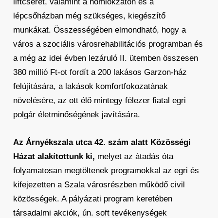
liftcserét, valamint a homlokzaton és a
lépcsőházban még szükséges, kiegészítő
munkákat. Összességében elmondható, hogy a
város a szociális városrehabilitációs programban és
a még az idei évben lezáruló II. ütemben összesen
380 millió Ft-ot fordít a 200 lakásos Garzon-ház
felújítására, a lakások komfortfokozatának
növelésére, az ott élő mintegy félezer fiatal egri
polgár életminőségének javítására.
Az Árnyékszala utca 42. szám alatt Közösségi
Házat alakítottunk ki,
melyet az átadás óta
folyamatosan megtöltenek programokkal az egri és
kifejezetten a Szala városrészben működő civil
közösségek. A pályázati program keretében
társadalmi akciók, ún. soft tevékenységek