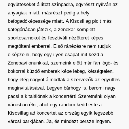
együtteseket állított színpadra, egyrészt nyilván az
anyagiak miatt, másrészt pedig a hely
befogadóképessége miatt. A Kiscsillag picit más
kategóriában játszik, a zenekar komplett
sportcsarnokot és fesztiváli nézőteret képes
megtölteni emberrel. Első ránézésre nem tudjuk
elképzelni, hogy egy ilyen csapat mit kezd a
Zenepavilonunkkal, szemeink előtt már fán lógó- és
bokorral küzdő emberek képe lebeg, kétségtelen,
hogy elég nagyot álmodtak a szervezők az együttes
meginvitálásával. Legyen bárhogy is, baromi nagy
pacsi a kitalálónak a koncertért! Szeretnénk olyan
városban élni, ahol egy random kedd este a
Kiscsillag ad koncertet az ország egyik legszebb
városi parkjában. Ja, és mindezt persze ingyen.