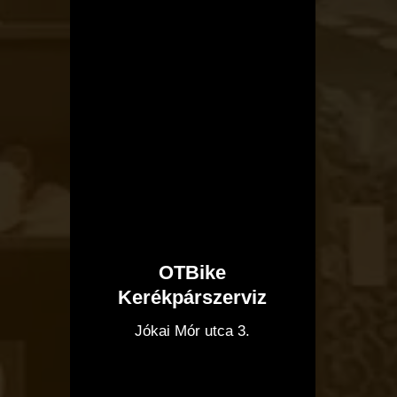
OTBike
Kerékpárszerviz
I
Jókai Mór utca 3.