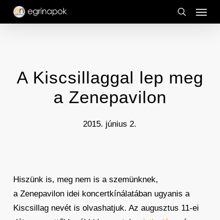
Menu
Skip
to
search
main
content
A Kiscsillaggal lep meg
a Zenepavilon
2015. június 2.
Hiszünk is, meg nem is a szemünknek,
a Zenepavilon idei koncertkínálatában ugyanis a
Kiscsillag nevét is olvashatjuk. Az augusztus 11-ei