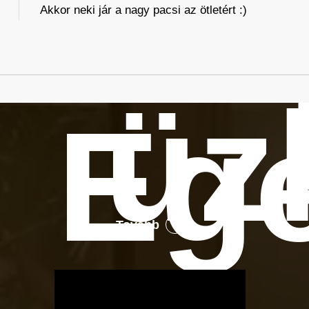
Akkor neki jár a nagy pacsi az ötletért :)
üz
Eg
Tovább
OTBike
Kerékpárszerviz