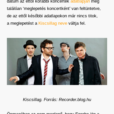
dátum az ettől korábbi koncertek
adatlapján
még
találóan ‘meglepetés koncertként’ van feltüntetve,
de az ettől későbbi adatlapokon már nincs titok,
a meglepetést a
Kiscsillag neve
váltja fel.
Kiscsillag. Forrás: Recorder.blog.hu