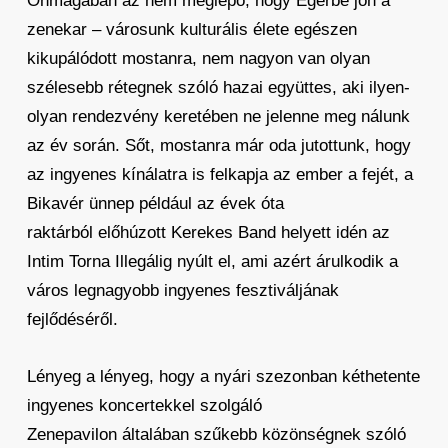
Önmagában az nem meglepő, hogy Egerbe jön a
zenekar – városunk kulturális élete egészen
kikupálódott mostanra, nem nagyon van olyan
szélesebb rétegnek szóló hazai együttes, aki ilyen-
olyan rendezvény keretében ne jelenne meg nálunk
az év során. Sőt, mostanra már oda jutottunk, hogy
az ingyenes kínálatra is felkapja az ember a fejét, a
Bikavér ünnep például az évek óta
raktárból előhúzott Kerekes Band helyett idén az
Intim Torna Illegálig nyúlt el, ami azért árulkodik a
város legnagyobb ingyenes fesztiváljának
fejlődéséről.
Lényeg a lényeg, hogy a nyári szezonban kéthetente
ingyenes koncertekkel szolgáló
Zenepavilon általában szűkebb közönségnek szóló