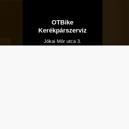
OTBike
Kerékpárszerviz
I
Jókai Mór utca 3.