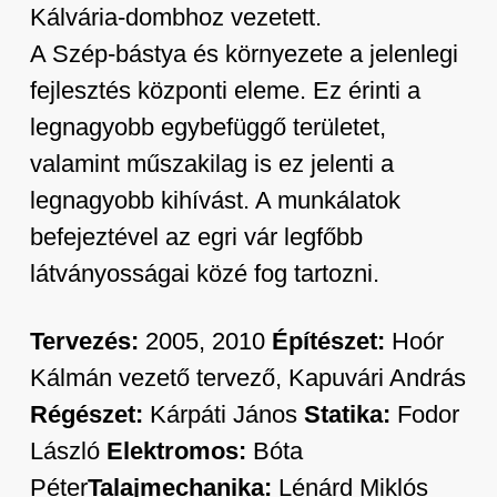
Kálvária-dombhoz vezetett.
A Szép-bástya és környezete a jelenlegi
fejlesztés központi eleme. Ez érinti a
legnagyobb egybefüggő területet,
valamint műszakilag is ez jelenti a
legnagyobb kihívást. A munkálatok
befejeztével az egri vár legfőbb
látványosságai közé fog tartozni.
Tervezés:
2005, 2010
Építészet:
Hoór
Kálmán vezető tervező, Kapuvári András
Régészet:
Kárpáti János
Statika:
Fodor
László
Elektromos:
Bóta
Péter
Talajmechanika:
Lénárd Miklós