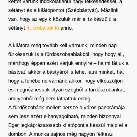
kettőt várunk indokolatlanul nagy lelkesedéssel, a
sétányt és a kilátópontot (Szépbástyát). Mázlink
van, hogy az egyik közülük már el is készült: a
sétányt
itt próbáltuk ki
anno.
A kilátóra még tovább kell várnunk, minden nap
fürkésszük is a fürdőszobaablakból, hogy hogy áll,
merthogy éppen ezért várjuk ennyire – ha mi látjuk a
bástyát, akkor a bástyáról is lehet látni minket, hát
hogy a fenébe ne várnánk akkor, hogy elkészüljön
és megnézhessük olyan szögből a fürdőszobánkat,
amilyenből még nem láthattuk eddig…
A fürdőszobánk mellett persze a város panorámája
sem lesz azért elhanyagolható, minden bizonnyal
Eger legkáprázatosabb kilátópontja készül majd el a
dombon. A munka sajnos még nagyon félkész