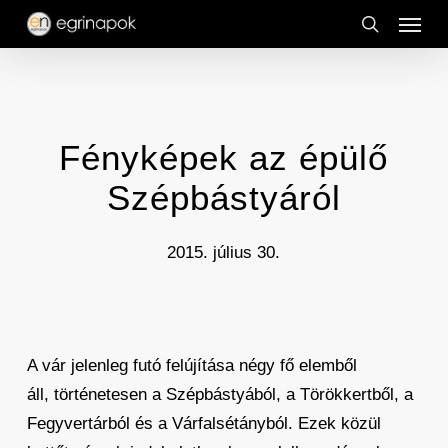
Menu
Skip
to
search
main
content
Fényképek az épülő
Szépbástyáról
2015. július 30.
A vár jelenleg futó felújítása négy fő elemből
áll, történetesen a Szépbástyából, a Törökkertből, a
Fegyvertárból és a Várfalsétányból. Ezek közül