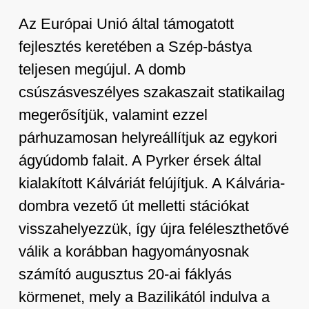
Az Európai Unió által támogatott
fejlesztés keretében a Szép-bástya
teljesen megújul. A domb
csúszásveszélyes szakaszait statikailag
megerősítjük, valamint ezzel
párhuzamosan helyreállítjuk az egykori
ágyúdomb falait. A Pyrker érsek által
kialakított Kálváriát felújítjuk. A Kálvária-
dombra vezető út melletti stációkat
visszahelyezzük, így újra feléleszthetővé
válik a korábban hagyományosnak
számító augusztus 20-ai fáklyás
körmenet, mely a Bazilikától indulva a