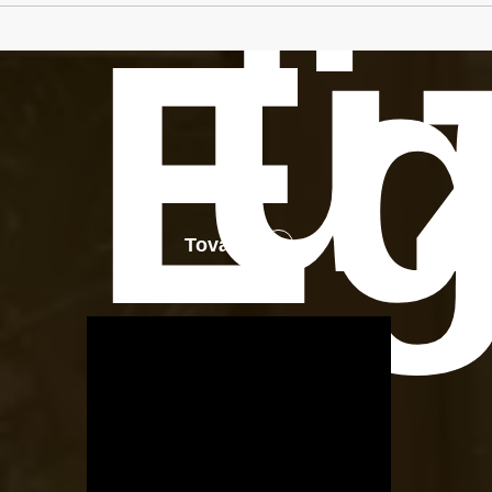
ü
Eg
Tovább
OTBike
Kerékpárszerviz