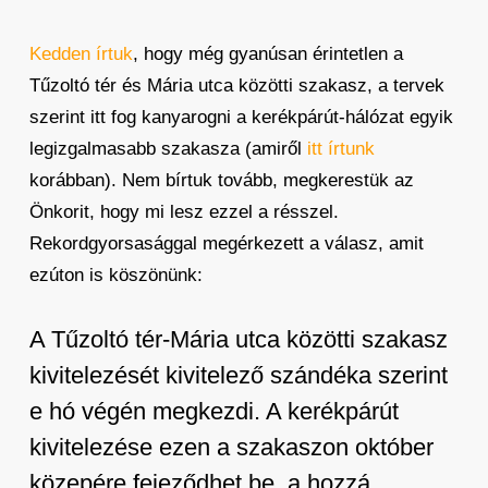
Kedden írtuk
, hogy még gyanúsan érintetlen a
Tűzoltó tér és Mária utca közötti szakasz, a tervek
szerint itt fog kanyarogni a kerékpárút-hálózat egyik
legizgalmasabb szakasza (amiről
itt írtunk
korábban). Nem bírtuk tovább, megkerestük az
Önkorit, hogy mi lesz ezzel a résszel.
Rekordgyorsasággal megérkezett a válasz, amit
ezúton is köszönünk:
A Tűzoltó tér-Mária utca közötti szakasz
kivitelezését kivitelező szándéka szerint
e hó végén megkezdi. A kerékpárút
kivitelezése ezen a szakaszon október
közepére fejeződhet be, a hozzá