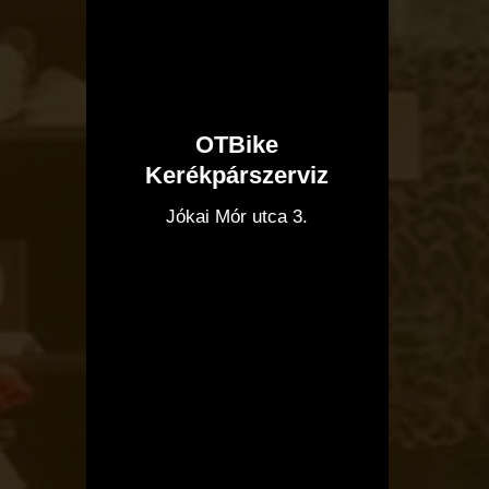
OTBike
Kerékpárszerviz
I
Jókai Mór utca 3.