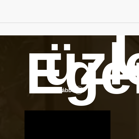
üzl
Ege
Tovább
OTBike
Kerékpárszerviz