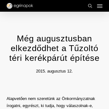
Menu
Skip
to
search
main
content
Még augusztusban
elkezdődhet a Tűzoltó
téri kerékpárút építése
2015. augusztus 12.
Alapvetően nem szeretünk az Önkormányzatnak
írogatni, egyrészt, ki tudja, hogy válaszolnak-e,