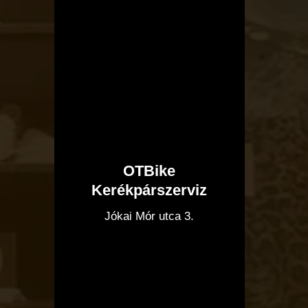
OTBike
Kerékpárszerviz
I
Jókai Mór utca 3.