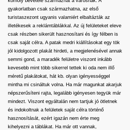
komoly bevétele származhat a városnak. A
gyakorlatban csak származhatna, az első
turistaszezont ugyanis valamiért elbaltázták az
illetékesek a reklámtáblákkal. Az új felületeket eleve
csak részben sikerült hasznosítani és így félben is
csak saját célra. A patak medri kiállításokat egy tök
jól kidolgozott plakát hirdeti, a megjelenésével annak
semmi gond, a maradék felületre viszont inkább
kevesebb mint több sikerrel tettek ki oda nem illő
méretű plakátokat, hát kb. olyan igényességgel
mintha mi csináltuk volna. Ha már magunkat akarjuk
népszerűsíteni rajta, legalább igényesen tegyük már
mindezt. Viszont egyáltalán nem tartjuk jó ötletnek
és indokoltnak a felületek saját célra történő
hasznosítását, ezért igazán nem érte meg
kihelyezni a táblákat. Ha már ott vannak,