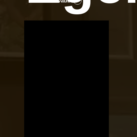
Tovább
OTBike
Kerékpárszerviz