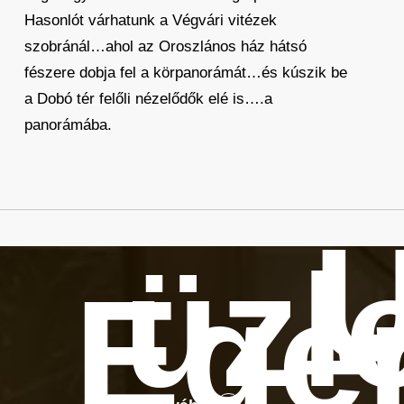
Hasonlót várhatunk a Végvári vitézek
szobránál…ahol az Oroszlános ház hátsó
fészere dobja fel a körpanorámát…és kúszik be
a Dobó tér felőli nézelődők elé is….a
panorámába.
Ú
üzl
Ege