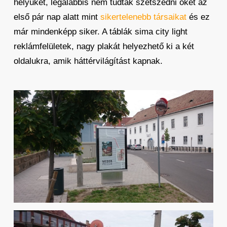
helyüket, legalábbis nem tudták szétszedni őket az
első pár nap alatt mint
sikertelenebb társaikat
és ez
már mindenképp siker. A táblák sima city light
reklámfelületek, nagy plakát helyezhető ki a két
oldalukra, amik háttérvilágítást kapnak.