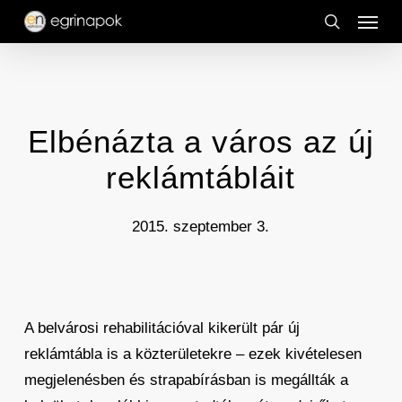
Menu
Skip
to
search
main
content
Elbénázta a város az új
reklámtábláit
2015. szeptember 3.
A belvárosi rehabilitációval kikerült pár új
reklámtábla is a közterületekre – ezek kivételesen
megjelenésben és strapabírásban is megállták a