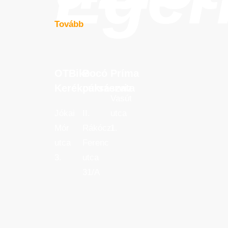
Tovább
OTBike
Bocó
Príma
OTBike
Bocó
Príma
Kerékpárszerviz
cukrászata
Kerékpárszerviz
cukrászata
Vasút
Jókai
II.
utca
Mór
Rákóczi
1.
utca
Ferenc
3.
utca
31/A