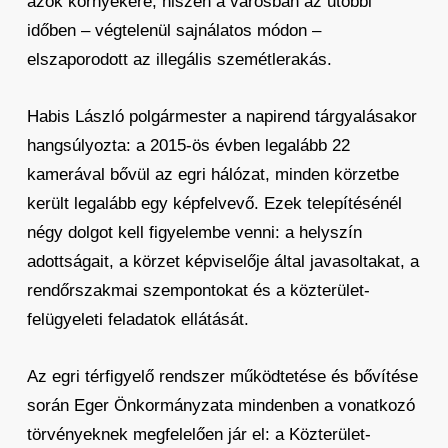
azok környékére, hiszen a városban az utóbbi
időben – végtelenül sajnálatos módon –
elszaporodott az illegális szemétlerakás.
Habis László polgármester a napirend tárgyalásakor
hangsúlyozta: a 2015-ös évben legalább 22
kamerával bővül az egri hálózat, minden körzetbe
került legalább egy képfelvevő. Ezek telepítésénél
négy dolgot kell figyelembe venni: a helyszín
adottságait, a körzet képviselője által javasoltakat, a
rendőrszakmai szempontokat és a közterület-
felügyeleti feladatok ellátását.
Az egri térfigyelő rendszer működtetése és bővítése
során Eger Önkormányzata mindenben a vonatkozó
törvényeknek megfelelően jár el: a Közterület-