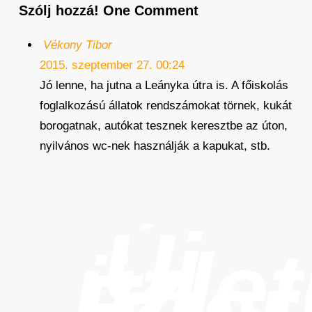
Szólj hozzá!
One Comment
Vékony Tibor
2015. szeptember 27. 00:24
Jó lenne, ha jutna a Leányka útra is. A főiskolás
foglalkozású állatok rendszámokat törnek, kukát
borogatnak, autókat tesznek keresztbe az úton,
nyilvános wc-nek használják a kapukat, stb.
Új
üzle
Eger