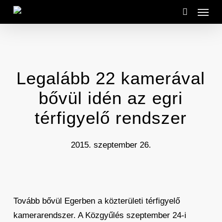
Menu
Skip
to
search
main
content
Legalább 22 kamerával
bővül idén az egri
térfigyelő rendszer
2015. szeptember 26.
Tovább bővül Egerben a közterületi térfigyelő
kamerarendszer. A Közgyűlés szeptember 24-i