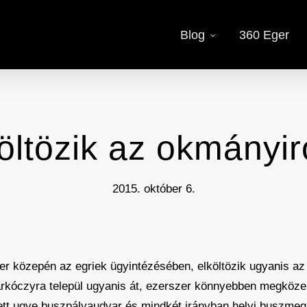
Blog
360 Eger
öltözik az okmányi
2015. október 6.
óber közepén az egriek ügyintézésében, elköltözik ugyanis a
Barkóczyra települ ugyanis át, ezerszer könnyebben megköze
tt ugye buszpályaudvar és mindkét irányban helyi buszmegáll