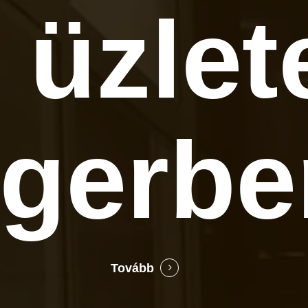
 üzlet
gerbe
Tovább