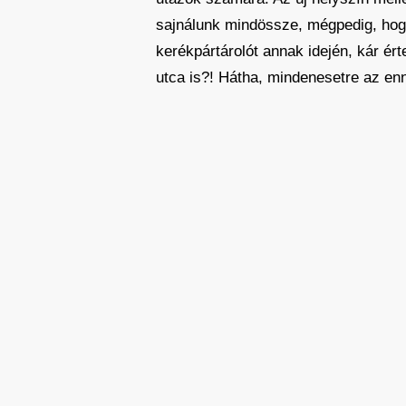
sajnálunk mindössze, mégpedig, hogy
kerékpártárolót annak idején, kár é
utca is?! Hátha, mindenesetre az en