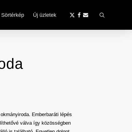
x-
facebook
email
search
Sörtérkép
Új üzletek
twitter
roda
z okmányiroda. Emberbaráti lépés
líthetővé válva így közösségben
ó is található. Egyetlen dolgot