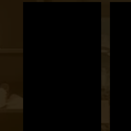
OTBike
Kerékpárszerviz