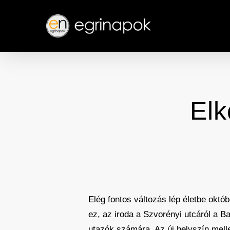
Skip
to
main
content
Elk
Elég fontos változás lép életbe okt
ez, az iroda a Szvorényi utcáról a 
utazók számára. Az új helyszín melle