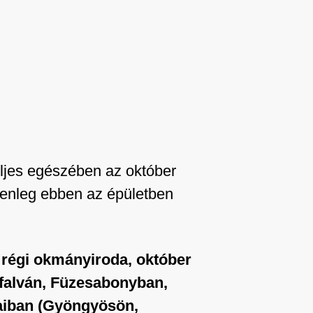
eljes egészében az október
elenleg ebben az épületben
a régi okmányiroda, október
tfalván, Füzesabonyban,
aiban (Gyöngyösön,