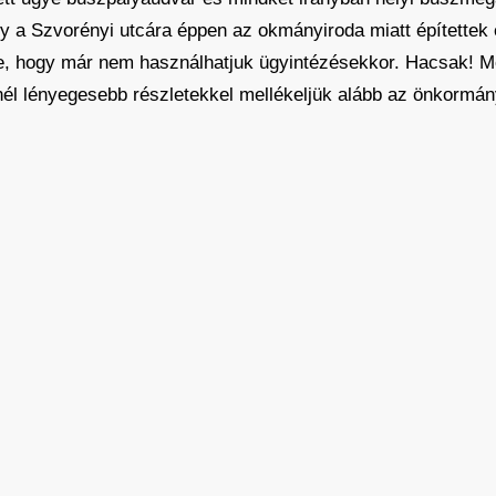
 a Szvorényi utcára éppen az okmányiroda miatt építettek e
rte, hogy már nem használhatjuk ügyintézésekkor. Hacsak! M
nél lényegesebb részletekkel mellékeljük alább az önkormán