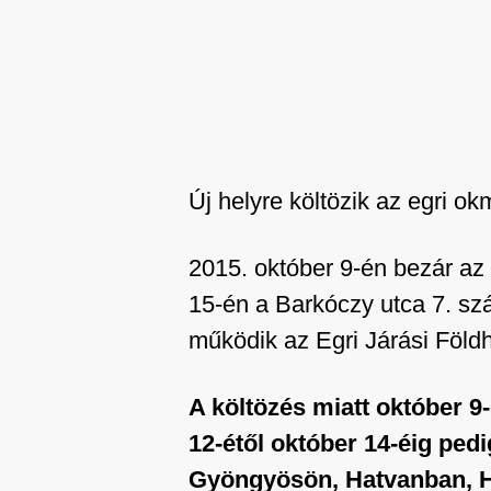
Új helyre költözik az egri o
2015. október 9-én bezár az 
15-én a Barkóczy utca 7. sz
működik az Egri Járási Földhi
A költözés miatt október 9
12-étől október 14-éig pe
Gyöngyösön, Hatvanban, H