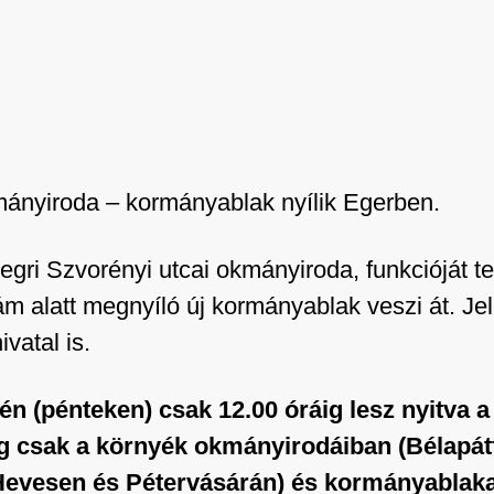
kmányiroda – kormányablak nyílik Egerben.
egri Szvorényi utcai okmányiroda, funkcióját t
ám alatt megnyíló új kormányablak veszi át. J
vatal is.
-én (pénteken) csak 12.00 óráig lesz nyitva 
dig csak a környék okmányirodáiban (Bélapá
evesen és Pétervásárán) és kormányablak