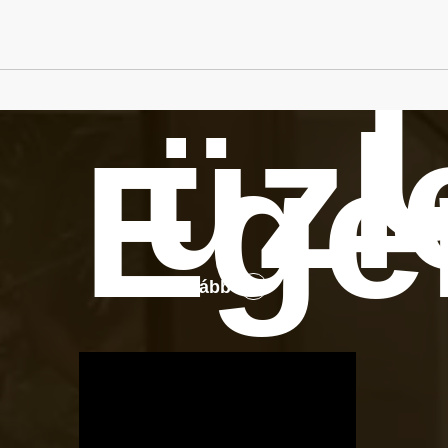
üzl
Ege
Tovább
OTBike
Kerékpárszerviz