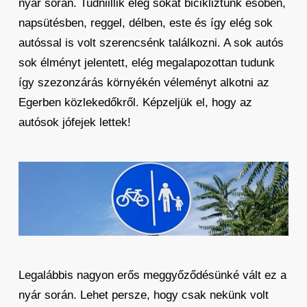
nyár során. Tudniillik elég sokat bicikliztünk esőben,
napsütésben, reggel, délben, este és így elég sok
autóssal is volt szerencsénk találkozni. A sok autós
sok élményt jelentett, elég megalapozottan tudunk
így szezonzárás környékén véleményt alkotni az
Egerben közlekedőkről. Képzeljük el, hogy az
autósok jófejek lettek!
Legalábbis nagyon erős meggyőződésünké vált ez a
nyár során. Lehet persze, hogy csak nekünk volt