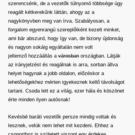
szerencsénk, de a vezetők túlnyomó többsége úgy
reagált kétkerekűnk láttán, ahogy az a
nagykönyvben meg van írva. Szabályosan, a
forgalom egyenrangú szereplőiként kezelt minket,
ami bár abszurd, hogy így van, de bizony újdonság
és nagyon sokáig egyáltalán nem volt
jellemző hozzáállás a
városban
országban. Látják
az irányjelzést és reagálnak is arra, sorban állva
helyet hagynak a jobb oldalon, előzéskor a
lehetőségekhez mérten igyekeznek kellő távolságot
tartani. Csoda lett ez a világ, ezer hála és köszönet
érte minden ilyen autósnak!
Kevésbé baráti vezetők persze mindig voltak és
lesznek, velük nem lehet mit kezdeni. Ehhez a
csoporthoz is született viszont egy érdekes