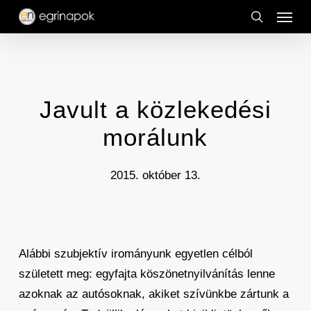
Menu
Skip
to
search
main
content
Javult a közlekedési
morálunk
2015. október 13.
Alábbi szubjektív irományunk egyetlen célból
született meg: egyfajta köszönetnyilvánítás lenne
azoknak az autósoknak, akiket szívünkbe zártunk a