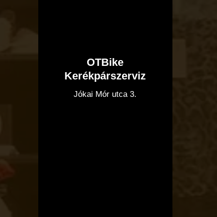
OTBike
Kerékpárszerviz
I
Jókai Mór utca 3.