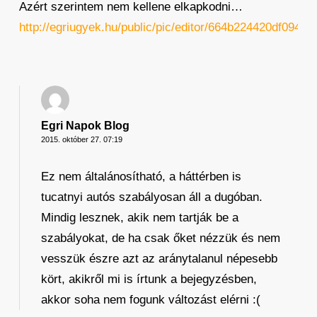
Azért szerintem nem kellene elkapkodni…
http://egriugyek.hu/public/pic/editor/664b224420df094b
Egri Napok Blog
2015. október 27. 07:19
Ez nem általánosítható, a háttérben is
tucatnyi autós szabályosan áll a dugóban.
Mindig lesznek, akik nem tartják be a
szabályokat, de ha csak őket nézzük és nem
vesszük észre azt az aránytalanul népesebb
kört, akikről mi is írtunk a bejegyzésben,
akkor soha nem fogunk változást elérni :(