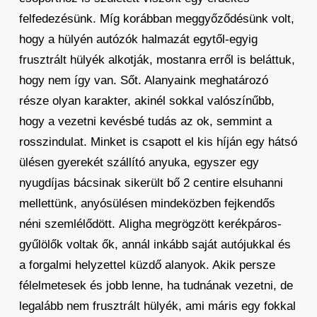
felfedezésünk. Míg korábban meggyőződésünk volt,
hogy a hülyén autózók halmazát egytől-egyig
frusztrált hülyék alkotják, mostanra erről is beláttuk,
hogy nem így van. Sőt. Alanyaink meghatározó
része olyan karakter, akinél sokkal valószínűbb,
hogy a vezetni kevésbé tudás az ok, semmint a
rosszindulat. Minket is csapott el kis híján egy hátsó
ülésen gyerekét szállító anyuka, egyszer egy
nyugdíjas bácsinak sikerült bő 2 centire elsuhanni
mellettünk, anyósülésen mindeközben fejkendős
néni szemlélődött. Aligha megrögzött kerékpáros-
gyűlölők voltak ők, annál inkább saját autójukkal és
a forgalmi helyzettel küzdő alanyok. Akik persze
félelmetesek és jobb lenne, ha tudnának vezetni, de
legalább nem frusztrált hülyék, ami máris egy fokkal