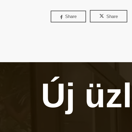
Share
Share
Új üz