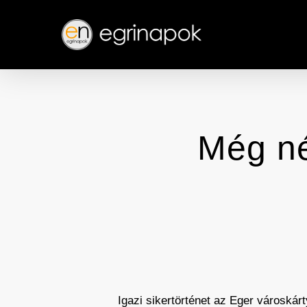
Skip
to
main
content
Még né
Igazi sikertörténet az Eger városkár