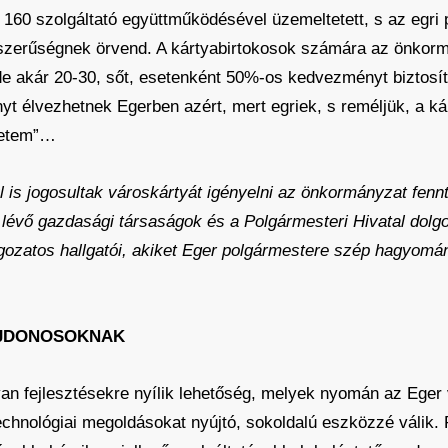
160 szolgáltató együttműködésével üzemeltetett, s az egr
pszerűségnek örvend. A kártyabirtokosok számára az önkorm
de akár 20-30, sőt, esetenként 50%-os kedvezményt biztosít
yt élvezhetnek Egerben azért, mert egriek, s reméljük, a k
énetem”…
kül is jogosultak városkártyát igényelni az önkormányzat fen
lévő gazdasági társaságok és a Polgármesteri Hivatal dolgo
gozatos hallgatói, akiket Eger polgármestere szép hagyomány 
AJDONOSOKNAK
yan fejlesztésekre nyílik lehetőség, melyek nyomán az Eger 
echnológiai megoldásokat nyújtó, sokoldalú eszközzé válik. 