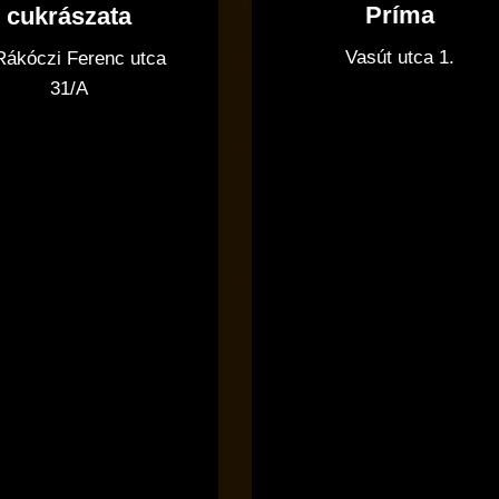
Príma
cukrászata
Vasút utca 1.
 Rákóczi Ferenc utca
31/A