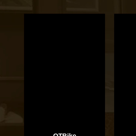
OTBike
Kerékpárszerviz
OTBike