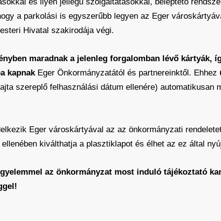
okkal és ilyen jellegű szolgáltatásokkal, beléptető rendsze
hogy a parkolási is egyszerűbb legyen az Eger városkártyá
steri Hivatal szakirodája végi.
ényben maradnak a jelenleg forgalomban lévő kártyák, íg
ba kapnak
Eger Önkormányzatától és partnereinktől. Ehhez
ajta szereplő felhasználási dátum ellenére) automatikusan
delkezik Eger városkártyával az az önkormányzati rendelet
 ellenében kiválthatja a plasztiklapot és élhet az ez által n
 figyelemmel az önkormányzat most induló tájékoztató ka
ggel!