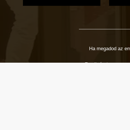
Ha megadod az email
Email cím
*