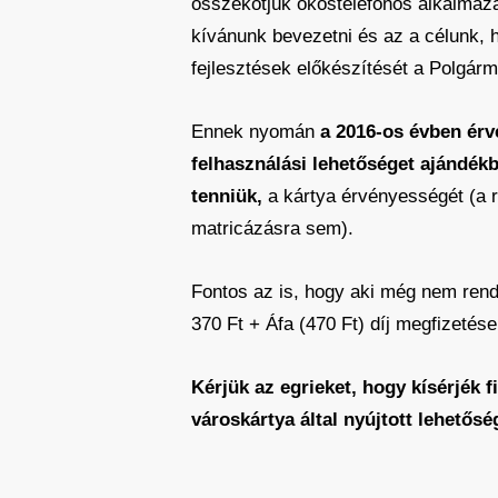
összekötjük okostelefonos alkalmazás
kívánunk bevezetni és az a célunk, 
fejlesztések előkészítését a Polgárme
Ennek nyomán
a 2016-os évben érv
felhasználási lehetőséget ajándék
tenniük,
a kártya érvényességét (a r
matricázásra sem).
Fontos az is, hogy aki még nem ren
370 Ft + Áfa (470 Ft) díj megfizetése
Kérjük az egrieket, hogy kísérjék
városkártya által nyújtott lehetősé