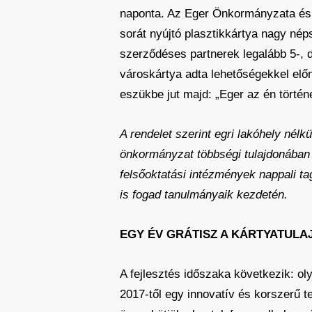
naponta. Az Eger Önkormányzata és 
sorát nyújtó plasztikkártya nagy né
szerződéses partnerek legalább 5-, 
városkártya adta lehetőségekkel előn
eszükbe jut majd: „Eger az én tört
A rendelet szerint egri lakóhely nél
önkormányzat többségi tulajdonában 
felsőoktatási intézmények nappali ta
is fogad tanulmányaik kezdetén.
EGY ÉV GRÁTISZ A KÁRTYATUL
A fejlesztés időszaka következik: ol
2017-től egy innovatív és korszerű t