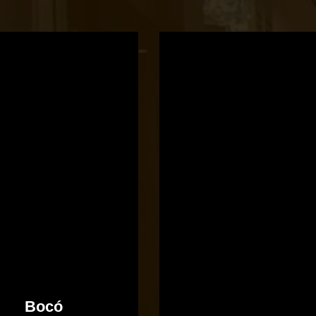
Bocó
Príma
cukrászata
Bocó