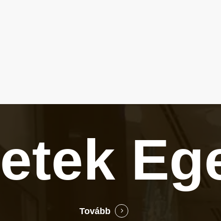
letek
Eg
Tovább