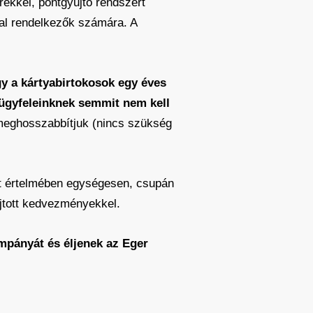
rekkel, pontgyűjtő rendszert
val rendelkezők számára. A
y a kártyabirtokosok egy éves
ügyfeleinknek semmit nem kell
 meghosszabbítjuk (nincs szükség
et értelmében egységesen, csupán
yújtott kedvezményekkel.
mpányát és éljenek az Eger