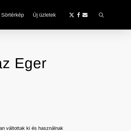
x-
facebook
email
search
Sörtérkép
Új üzletek
twitter
az Eger
an váltottak ki és használnak