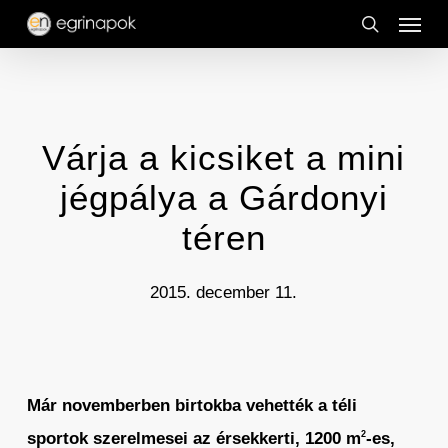
Menu
Skip
to
search
main
content
Várja a kicsiket a mini
jégpálya a Gárdonyi
téren
2015. december 11.
Már novemberben birtokba vehették a téli
sportok szerelmesei az érsekkerti, 1200 m
-es,
2