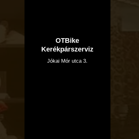
OTBike
Kerékpárszerviz
I
Jókai Mór utca 3.