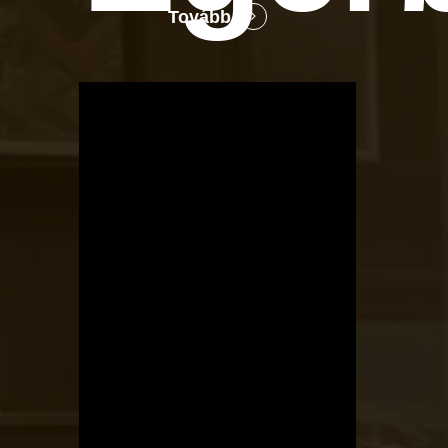
Tovább
OTBike
Kerékpárszerviz