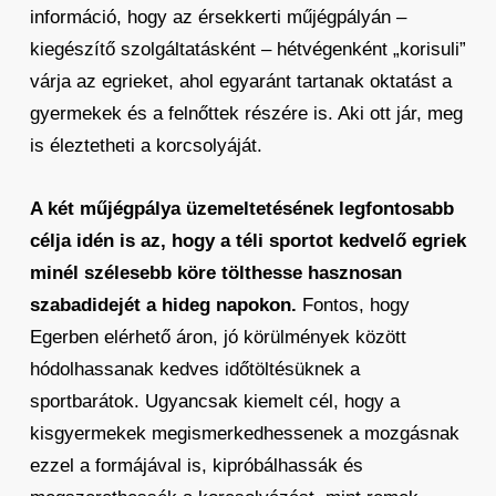
információ, hogy az érsekkerti műjégpályán –
kiegészítő szolgáltatásként – hétvégenként „korisuli”
várja az egrieket, ahol egyaránt tartanak oktatást a
gyermekek és a felnőttek részére is. Aki ott jár, meg
is éleztetheti a korcsolyáját.
A két műjégpálya üzemeltetésének legfontosabb
célja idén is az, hogy a téli sportot kedvelő egriek
minél szélesebb köre tölthesse hasznosan
szabadidejét a hideg napokon.
Fontos, hogy
Egerben elérhető áron, jó körülmények között
hódolhassanak kedves időtöltésüknek a
sportbarátok. Ugyancsak kiemelt cél, hogy a
kisgyermekek megismerkedhessenek a mozgásnak
ezzel a formájával is, kipróbálhassák és