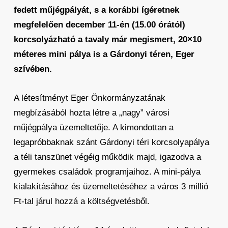
fedett műjégpályát, s a korábbi ígéretnek
megfelelően december 11-én (15.00 órától)
korcsolyázható a tavaly már megismert, 20×10
méteres mini pálya is a Gárdonyi téren, Eger
szívében.
A létesítményt Eger Önkormányzatának
megbízásából hozta létre a „nagy” városi
műjégpálya üzemeltetője. A kimondottan a
legapróbbaknak szánt Gárdonyi téri korcsolyapálya
a téli tanszünet végéig működik majd, igazodva a
gyermekes családok programjaihoz. A mini-pálya
kialakításához és üzemeltetéséhez a város 3 millió
Ft-tal járul hozzá a költségvetésből.