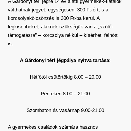
A Gárdonyi téri jégre 14 év alatti gyermekek-fiatalok
válthatnak jegyet, egységesen, 300 Ft-ért, s a
korcsolyakölcsönzés is 300 Ft-ba kerül. A
legkisebbeket, akiknek szükségük van a „szülői
támogatásra” – korcsolya nélkül – kísérheti felnőtt
is.
A Gárdonyi téri jégpálya nyitva tartása:
Hétfőtől csütörtökig 8.00 – 20.00
Pénteken 8.00 – 21.00
Szombaton és vasárnap 9.00-21.00
A gyermekes családok számára hasznos