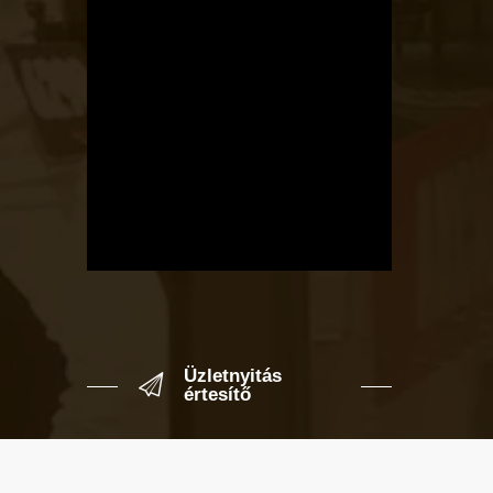
Üzletnyitás
értesítő
Ha megadod az email címedet,
levelet küldünk, amikor új elem kerül