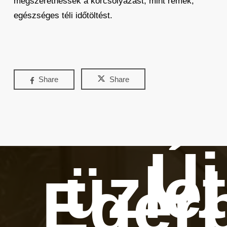
megszerethessék a korcsolyázást, mint remek,
egészséges téli időtöltést.
Share
Share
Új
üzle
Eger