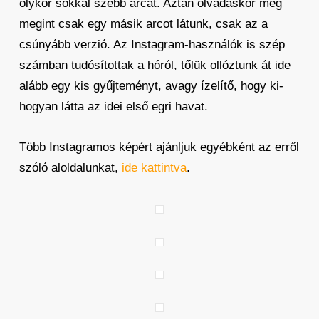
olykor sokkal szebb arcát. Aztán olvadáskor meg
megint csak egy másik arcot látunk, csak az a
csúnyább verzió. Az Instagram-használók is szép
számban tudósítottak a hóról, tőlük ollóztunk át ide
alább egy kis gyűjteményt, avagy ízelítő, hogy ki-
hogyan látta az idei első egri havat.
Több Instagramos képért ajánljuk egyébként az erről
szóló aloldalunkat,
ide kattintva
.