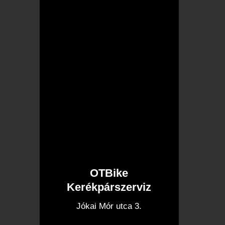
OTBike
Kerékpárszerviz
I
Jókai Mór utca 3.