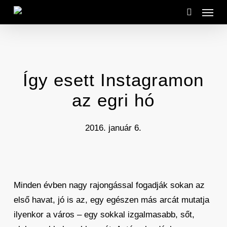
Menu
Skip
to
search
main
content
Így esett Instagramon
az egri hó
2016. január 6.
Minden évben nagy rajongással fogadják sokan az
első havat, jó is az, egy egészen más arcát mutatja
ilyenkor a város – egy sokkal izgalmasabb, sőt,