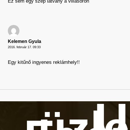
Ez sem egy szép látvány a villasoron
Kelemen Gyula
2016. február 17. 09:33
Egy kitűnő ingyenes reklámhely!!
Ú
üzle