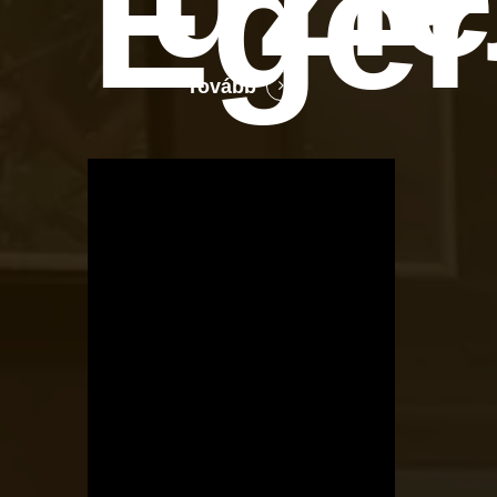
Ege
Tovább
OTBike
Kerékpárszerviz