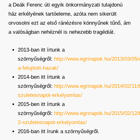
a Deák Ferenc úti egyik önkormányzati tulajdonú
ház erkélyének tartóeleme, azóta nem sikerült
orvosolni ezt az első ránézésre könnyűnek tűnő, ám
a valóságban nehéznél is nehezebb tragédiát.
2013-ban itt írtunk a
szörnyűségről:
http://www.egrinapok.hu/2013/03/05
a-felujitott-hazak/
2014-ben itt írtunk a
szörnyűségről:
http://www.egrinapok.hu/2014/02/11/
szuletesnapot-erkelyomlas/
2015-ben itt írtunk a
szörnyűségről:
http://www.egrinapok.hu/2015/02/12/
2-szuletesnapot-erkelyomlas/
2016-ban itt írunk a szörnyűségről.