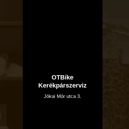
OTBike
Kerékpárszerviz
I
Jókai Mór utca 3.