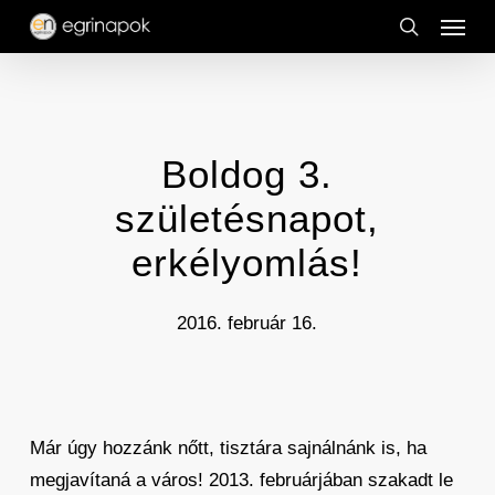
Menu
Skip
to
search
main
content
Boldog 3.
születésnapot,
erkélyomlás!
2016. február 16.
Már úgy hozzánk nőtt, tisztára sajnálnánk is, ha
megjavítaná a város! 2013. februárjában szakadt le