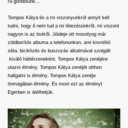
rá gondolunk…
Tompos Kátya és a mi viszonyunkról annyit kell
tudni, hogy ő nem tud a mi létezésünkről, mi viszont
nagyon is az övéről. Jóideje ott mosolyog már
zöldborítós albuma a telefonunkon, ami kismillió
séta, biciklizés és buszozás alkalmával szolgált
kiváló háttérzeneként. Tompos Kátya zenéjére
utazni élmény. Tompos Kátya zenéjét otthon
hallgatni is élmény. Tompos Kátya zenéje
önmagában élmény. És most ezt az élményt
Egerben is átélhetjük.