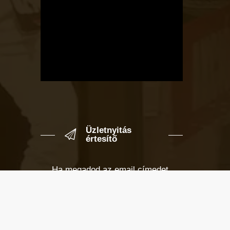
Üzletnyitás
értesítő
Ha megadod az email címedet,
levelet küldünk, amikor új elem kerül
fel az üzletfigyelő listára.
Email cím
*