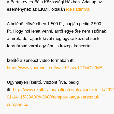
a Bartakovics Béla Közösségi Házban. Adatlap az
eseményhez az EKMK oldalán
ide kattintva
.
A belépő elővételben 1.500 Ft, napján pedig 2.500
Ft. Hogy hol lehet venni, arról egyelőre nem szólnak
a hírek, de rajtunk kívül még úgyse kezd el senki
februárban várni egy április közepi koncertet.
Ízelítő a zenéből videó formában itt:
https://www.youtube.com/watch?v=w1RDuOla0yE
Ugynailyen ízelítő, viszont írva, pedig
itt:
http://www.ekultura.hu/hallgatnivalo/ajanlok/cikk/201
01-14+15%3A00%3A00/tompos-katya-keresztul-
europan-cd