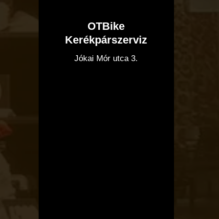
OTBike
Kerékpárszerviz
I
Jókai Mór utca 3.