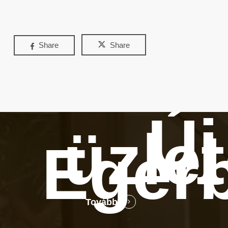
Share
Share
Új
üzle
Eger
Tovább