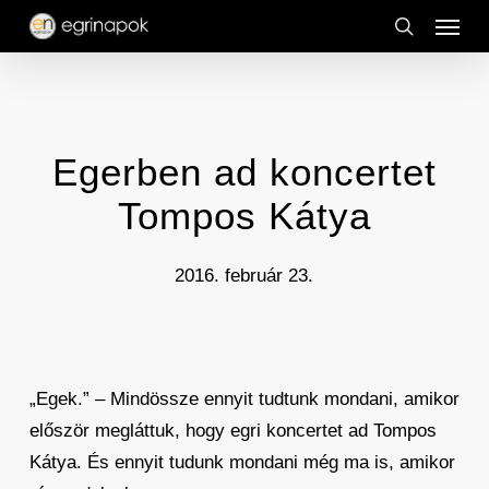
Menu
Skip
to
search
main
content
Egerben ad koncertet
Tompos Kátya
2016. február 23.
„Egek.” – Mindössze ennyit tudtunk mondani, amikor
először megláttuk, hogy egri koncertet ad Tompos
Kátya. És ennyit tudunk mondani még ma is, amikor