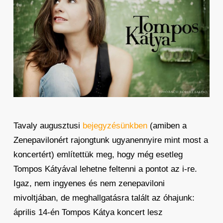
Tavaly augusztusi
bejegyzésünkben
(amiben a
Zenepavilonért rajongtunk ugyanennyire mint most a
koncertért) említettük meg, hogy még esetleg
Tompos Kátyával lehetne feltenni a pontot az i-re.
Igaz, nem ingyenes és nem zenepaviloni
mivoltjában, de meghallgatásra talált az óhajunk:
április 14-én Tompos Kátya koncert lesz