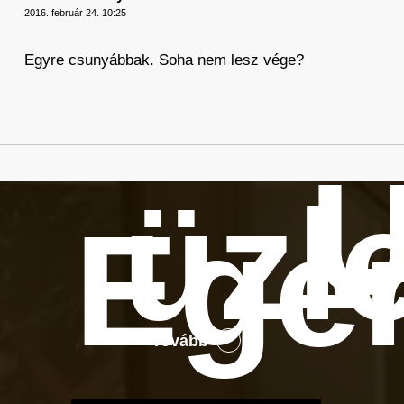
2016. február 24. 10:25
Egyre csunyábbak. Soha nem lesz vége?
Ú
üzl
Ege
Tovább