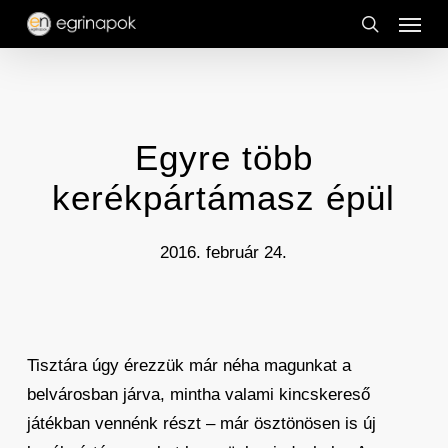
Menu
Skip
to
search
main
content
Egyre több
kerékpártámasz épül
2016. február 24.
Tisztára úgy érezzük már néha magunkat a
belvárosban járva, mintha valami kincskereső
játékban vennénk részt – már ösztönösen is új