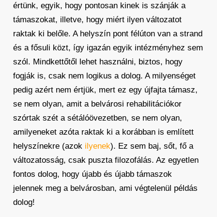
értünk, egyik, hogy pontosan kinek is szánják a
támaszokat, illetve, hogy miért ilyen változatot
raktak ki belőle. A helyszín pont félúton van a strand
és a fősuli közt, így igazán egyik intézményhez sem
szól. Mindkettőtől lehet használni, biztos, hogy
fogják is, csak nem logikus a dolog. A milyenséget
pedig azért nem értjük, mert ez egy újfajta támasz,
se nem olyan, amit a belvárosi rehabilitációkor
szórtak szét a sétálóövezetben, se nem olyan,
amilyeneket azóta raktak ki a korábban is említett
helyszínekre (azok
ilyenek
). Ez sem baj, sőt, fő a
változatosság, csak puszta filozofálás. Az egyetlen
fontos dolog, hogy újabb és újabb támaszok
jelennek meg a belvárosban, ami végtelenül példás
dolog!