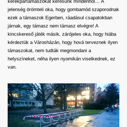
kerékpártámaszokat keresünk mindenhol… A
jelenség örömteli oka, hogy gombamód szaporodnak
ezek a támaszok Egerben, ráadásul csapatokban
járnak, egy támasz nem támasz elvégre! A
kincskereső játék másik, zárójeles oka, hogy hiába
kérdeztük a Városházán, hogy hová terveznek ilyen
támaszokat, nem tudták megmondani a
helyszíneket, néha ilyen nyomikán viselkednek, ez
van.