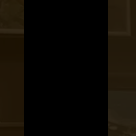
OTBike
Kerékpárszerviz