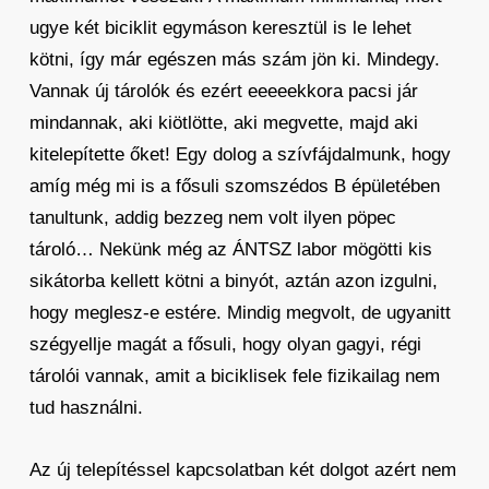
ugye két biciklit egymáson keresztül is le lehet
kötni, így már egészen más szám jön ki. Mindegy.
Vannak új tárolók és ezért eeeeekkora pacsi jár
mindannak, aki kiötlötte, aki megvette, majd aki
kitelepítette őket! Egy dolog a szívfájdalmunk, hogy
amíg még mi is a fősuli szomszédos B épületében
tanultunk, addig bezzeg nem volt ilyen pöpec
tároló… Nekünk még az ÁNTSZ labor mögötti kis
sikátorba kellett kötni a binyót, aztán azon izgulni,
hogy meglesz-e estére. Mindig megvolt, de ugyanitt
szégyellje magát a fősuli, hogy olyan gagyi, régi
tárolói vannak, amit a biciklisek fele fizikailag nem
tud használni.
Az új telepítéssel kapcsolatban két dolgot azért nem