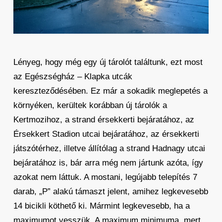
Lényeg, hogy még egy új tárolót találtunk, ezt most
az Egészségház – Klapka utcák
kereszteződésében. Ez már a sokadik meglepetés a
környéken, kerültek korábban új tárolók a
Kertmozihoz, a strand érsekkerti bejáratához, az
Érsekkert Stadion utcai bejáratához, az érsekkerti
játszótérhez, illetve állítólag a strand Hadnagy utcai
bejáratához is, bár arra még nem jártunk azóta, így
azokat nem láttuk. A mostani, legújabb telepítés 7
darab, „P” alakú támaszt jelent, amihez legkevesebb
14 bicikli köthető ki. Mármint legkevesebb, ha a
maximumot vesszük. A maximum minimuma, mert