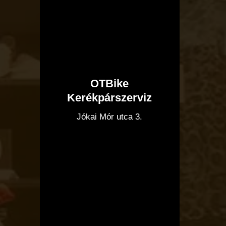
OTBike
Kerékpárszerviz
I
Jókai Mór utca 3.