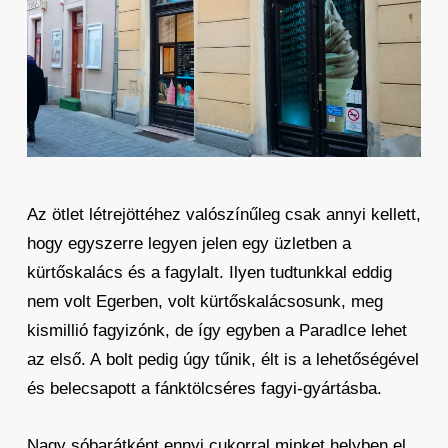
Az ötlet létrejöttéhez valószínűleg csak annyi kellett,
hogy egyszerre legyen jelen egy üzletben a
kürtőskalács és a fagylalt. Ilyen tudtunkkal eddig
nem volt Egerben, volt kürtőskalácsosunk, meg
kismillió fagyizónk, de így egyben a ParadIce lehet
az első. A bolt pedig úgy tűnik, élt is a lehetőségével
és belecsapott a fánktölcséres fagyi-gyártásba.
Nagy sóbarátként ennyi cukorral minket helyben el