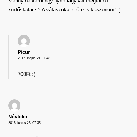
Mennyibe kerül egy ilyen fagyival megtöltött
kürtőskalács? A válaszokat előre is köszönöm! :)
Picur
2017. május 21. 11:48
700Ft :)
Névtelen
2016. június 23. 07:35