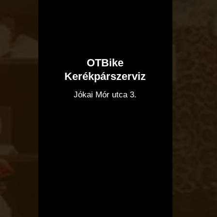
OTBike
Kerékpárszerviz
I
Jókai Mór utca 3.