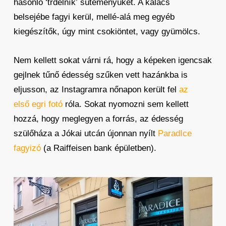
hasonló ‘trdelník’ süteményüket. A kalács
belsejébe fagyi kerül, mellé-alá meg egyéb
kiegészítők, úgy mint csokiöntet, vagy gyümölcs.
Nem kellett sokat várni rá, hogy a képeken igencsak
gejlnek tűnő édesség szűken vett hazánkba is
eljusson, az Instagramra nőnapon került fel
az
első egri fotó
róla. Sokat nyomozni sem kellett
hozzá, hogy meglegyen a forrás, az édesség
szülőháza a Jókai utcán újonnan nyílt
ParadIce
fagyizó
(a Raiffeisen bank épületben).