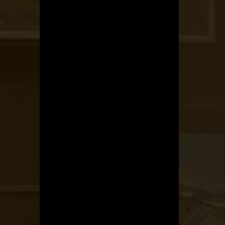
Kerékpárszerviz