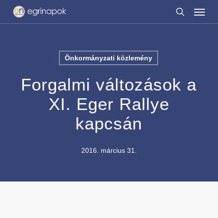
Menu
Skip
to
search
main
content
Önkormányzati közlemény
Forgalmi változások a
XI. Eger Rallye
kapcsán
2016. március 31.