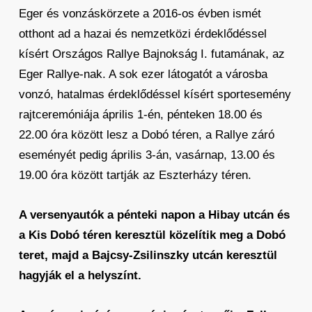
Eger és vonzáskörzete a 2016-os évben ismét
otthont ad a hazai és nemzetközi érdeklődéssel
kísért Országos Rallye Bajnokság I. futamának, az
Eger Rallye-nak. A sok ezer látogatót a városba
vonzó, hatalmas érdeklődéssel kísért sportesemény
rajtceremóniája április 1-én, pénteken 18.00 és
22.00 óra között lesz a Dobó téren, a Rallye záró
eseményét pedig április 3-án, vasárnap, 13.00 és
19.00 óra között tartják az Eszterházy téren.
A versenyautók a pénteki napon a Hibay utcán és
a Kis Dobó téren keresztül közelítik meg a Dobó
teret, majd a Bajcsy-Zsilinszky utcán keresztül
hagyják el a helyszínt.