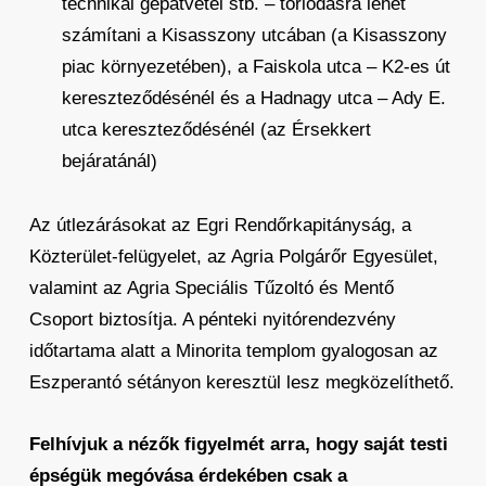
technikai gépátvétel stb. – torlódásra lehet
számítani a Kisasszony utcában (a Kisasszony
piac környezetében), a Faiskola utca – K2-es út
kereszteződésénél és a Hadnagy utca – Ady E.
utca kereszteződésénél (az Érsekkert
bejáratánál)
Az útlezárásokat az Egri Rendőrkapitányság, a
Közterület-felügyelet, az Agria Polgárőr Egyesület,
valamint az Agria Speciális Tűzoltó és Mentő
Csoport biztosítja. A pénteki nyitórendezvény
időtartama alatt a Minorita templom gyalogosan az
Eszperantó sétányon keresztül lesz megközelíthető.
Felhívjuk a nézők figyelmét arra, hogy saját testi
épségük megóvása érdekében csak a