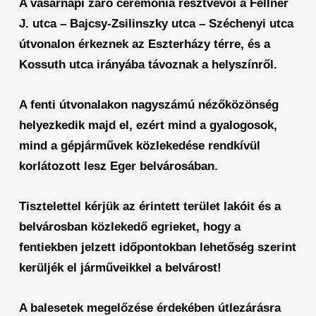
A vasárnapi záró ceremónia résztvevői a Fellner
J. utca – Bajcsy-Zsilinszky utca – Széchenyi utca
útvonalon érkeznek az Eszterházy térre, és a
Kossuth utca irányába távoznak a helyszínről.
A fenti útvonalakon nagyszámú nézőközönség
helyezkedik majd el, ezért mind a gyalogosok,
mind a gépjárművek közlekedése rendkívül
korlátozott lesz Eger belvárosában.
Tisztelettel kérjük az érintett terület lakóit és a
belvárosban közlekedő egrieket, hogy a
fentiekben jelzett időpontokban lehetőség szerint
kerüljék el járműveikkel a belvárost!
A balesetek megelőzése érdekében útlezárásra