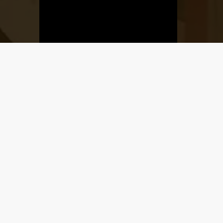
Üzletnyitás
értesítő
Ha megadod az email címedet,
levelet küldünk, amikor új elem kerül
fel az üzletfigyelő listára.
Email cím
*