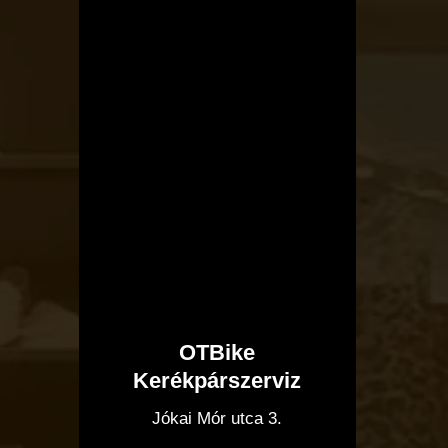
OTBike
Kerékpárszerviz
I
Jókai Mór utca 3.