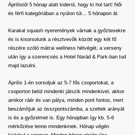
Áprilistól 5 hónap alatt kiderül, hogy ki hol tart! Női
és férfi kategóriában a nyúlon túl… 5 hónapon át.
Karakal squash nyeremények várnak a győztesekre
és is kisorsolunk a résztvevők között egy két fő
részére szóló mátrai wellness hétvégét, a verseny
után így a szerencsés a Hotel Narád & Park-ban tud
majd lazulni.
Április 1-én sorsoljuk az 5-7 fős csoportokat, a
csoporton belül mindenki játszik mindenkivel, akkor
amikor ráér és van pálya, minden pont fontos, mert
beszámítjuk az összpontszámba, a szettek arányát
is és a győzelmet is. Egy hónapban így kb. 5-6
mérkőzése lenne mindenkinek. Hónap végén