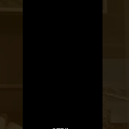
Kerékpárszerviz