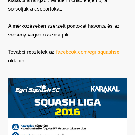
kialakul a rangsor. Minden hónap elején újra
sorsoljuk a csoportokat.
A mérkőzéseken szerzett pontokat havonta és az
verseny végén összesítjük.
További részletek az
facebook.com/egrisquashse
oldalon.