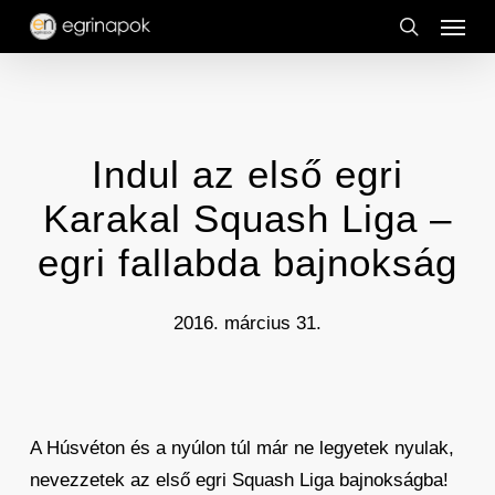
Menu
Skip
to
search
main
content
Indul az első egri
Karakal Squash Liga –
egri fallabda bajnokság
2016. március 31.
A Húsvéton és a nyúlon túl már ne legyetek nyulak,
nevezzetek az első egri Squash Liga bajnokságba!