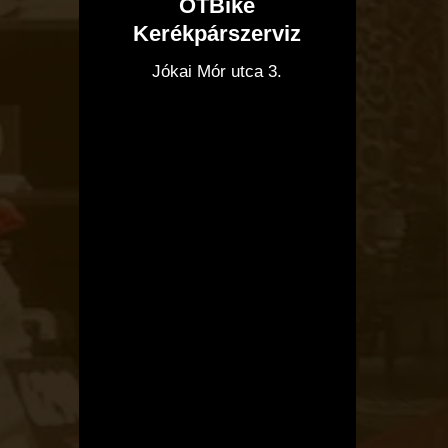
OTBike
Kerékpárszerviz
I
Jókai Mór utca 3.