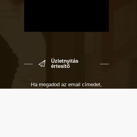
Üzletnyitás
értesítő
Ha megadod az email címedet,
levelet küldünk, amikor új elem kerül
fel az üzletfigyelő listára.
Email cím
*