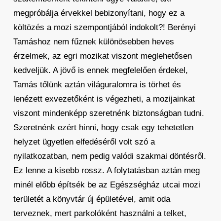
megpróbálja érvekkel bebizonyítani, hogy ez a
költözés a mozi szempontjából indokolt?! Berényi
Tamáshoz nem fűznek különösebben heves
érzelmek, az egri mozikat viszont meglehetősen
kedveljük. A jövő is ennek megfelelően érdekel,
Tamás tőlünk aztán világuralomra is törhet és
lenézett exvezetőként is végezheti, a mozijainkat
viszont mindenképp szeretnénk biztonságban tudni.
Szeretnénk ezért hinni, hogy csak egy tehetetlen
helyzet ügyetlen elfedéséről volt szó a
nyilatkozatban, nem pedig valódi szakmai döntésről.
Ez lenne a kisebb rossz. A folytatásban aztán meg
minél előbb építsék be az Egészségház utcai mozi
területét a könyvtár új épületével, amit oda
terveznek, mert parkolóként használni a telket,