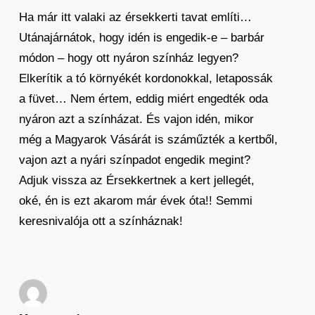
Ha már itt valaki az érsekkerti tavat említi…
Utánajárnátok, hogy idén is engedik-e – barbár
módon – hogy ott nyáron színház legyen?
Elkerítik a tó környékét kordonokkal, letapossák
a füvet… Nem értem, eddig miért engedték oda
nyáron azt a színházat. És vajon idén, mikor
még a Magyarok Vásárát is száműzték a kertből,
vajon azt a nyári színpadot engedik megint?
Adjuk vissza az Érsekkertnek a kert jellegét,
oké, én is ezt akarom már évek óta!! Semmi
keresnivalója ott a színháznak!