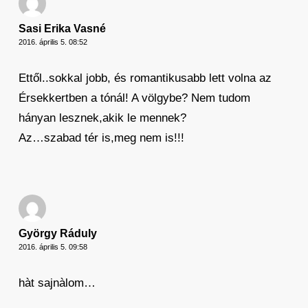
Sasi Erika Vasné
2016. április 5. 08:52
Ettől..sokkal jobb, és romantikusabb lett volna az
Érsekkertben a tónál! A völgybe? Nem tudom
hányan lesznek,akik le mennek?
Az…szabad tér is,meg nem is!!!
György Ráduly
2016. április 5. 09:58
hàt sajnàlom…