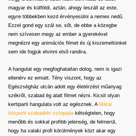
magyar és külföldi, aztán, ahogy leszáll az este,
egyre többekben kezd érvényesülni a nemes nedű.
Ezzel gond egy szál se, sőt, de ebbe a közegbe
nem szívesen megy az ember a gyerekével
megnézni egy animációs filmet és új kiszemeltünket
sem ide fogjuk elvinni első randira.
A hangulat egy megfoghatatlan dolog, nem is igazi
ellenérv ez emiatt. Tény viszont, hogy az
Egészségház utcán adott egy életérzést műanyag
székről, szabad ég alatt filmet nézni. Kicsit olyan
kertiparti hangulata volt az egésznek. A
Márai
központ szabadtéri színpada
kétségtelen, hogy
menőbb és sokkal profibb jelenség, de felmerül,
hogy ha valaki profi körülmények közt akar egy