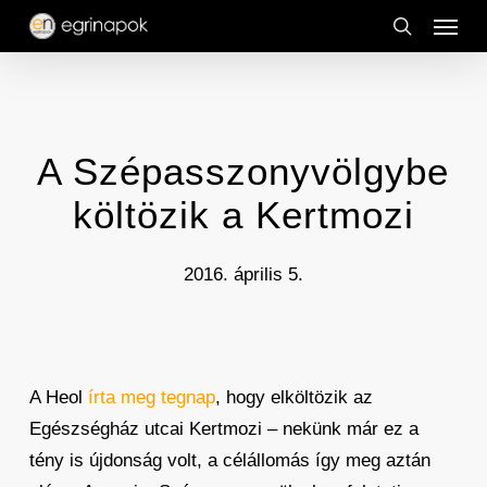
Menu
Skip
to
search
main
content
A Szépasszonyvölgybe
költözik a Kertmozi
2016. április 5.
A Heol
írta meg tegnap
, hogy elköltözik az
Egészségház utcai Kertmozi – nekünk már ez a
tény is újdonság volt, a célállomás így meg aztán