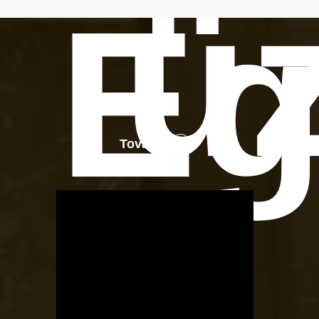
ü
Eg
Tovább
OTBike
Kerékpárszerviz