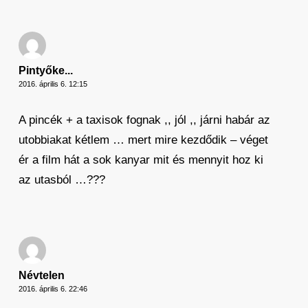
Pintyőke...
2016. április 6. 12:15
A pincék + a taxisok fognak ,, jól ,, járni habár az
utobbiakat kétlem … mert mire kezdődik – véget
ér a film hát a sok kanyar mit és mennyit hoz ki
az utasból …???
Névtelen
2016. április 6. 22:46