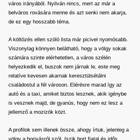
város irányából. Nyilván nincs, mert az már a
belváros rovására menne és azt senki nem akarja,
de ez egy hosszabb téma.
A költözés ellen szóló lista már picivel nyomósabb.
Viszonylag könnyen belátható, hogy a völgy sokak
számára szinte elérhetetlen, a város szélén
helyezkedik el, buszok nem járnak le, este meg
relatíve kevesen akarnak keresztülsétálni
családostul a fél városon. Elérésre marad így az
autó és a taxi, amiket biztos lesznek, akik igénybe
is vesznek majd, de gyanús, hogy nem ez lesz a
jellemző a mozizók közt.
A profilok sem illenek össze, ahogy írtuk, jelenleg a
völgy a borivásról szól. Iszik bort fiatal és idős,