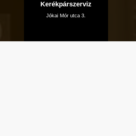
Kerékpárszerviz
I
Jókai Mór utca 3.