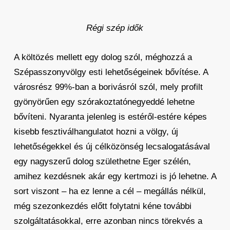
Régi szép idők
A költözés mellett egy dolog szól, méghozzá a
Szépasszonyvölgy esti lehetőségeinek bővítése. A
városrész 99%-ban a borivásról szól, mely profilt
gyönyörűen egy szórakoztatónegyeddé lehetne
bővíteni. Nyaranta jelenleg is estéről-estére képes
kisebb fesztiválhangulatot hozni a völgy, új
lehetőségekkel és új célközönség lecsalogatásával
egy nagyszerű dolog születhetne Eger szélén,
amihez kezdésnek akár egy kertmozi is jó lehetne. A
sort viszont – ha ez lenne a cél – megállás nélkül,
még szezonkezdés előtt folytatni kéne további
szolgáltatásokkal, erre azonban nincs törekvés a