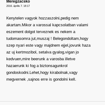
Meregzacsko
2016. április 7. 18:17
Kenytelen vagyok hozzaszolni,pedig nem
akartam.Mikor a varossal kapcsolatban valami
eszement dolgot terveznek es nekem a
tudomasomra jut,muszaj ! Belegondoltam,hogy
szep nyari este vagy majdnem ejjel,jovunk haza
az uj kertmozibol, setalva gyalog,vigan jo
kedvuen,mire beerunk a varosba illetve
hazaerunk ki fog a biztonsagunkrol
gondoskodni.Lehet,hogy kirabolnak,vagy
megvernek ,sajnos erre is gondolni kell.