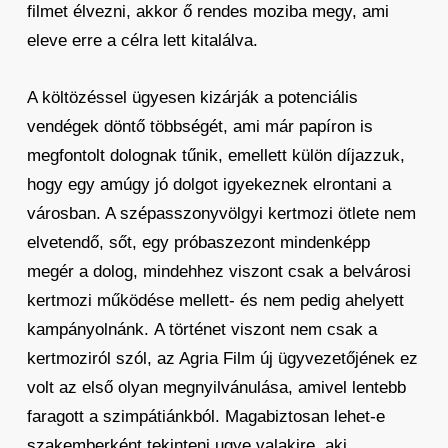
filmet élvezni, akkor ő rendes moziba megy, ami
eleve erre a célra lett kitalálva.
A költözéssel ügyesen kizárják a potenciális
vendégek döntő többségét, ami már papíron is
megfontolt dolognak tűnik, emellett külön díjazzuk,
hogy egy amúgy jó dolgot igyekeznek elrontani a
városban. A szépasszonyvölgyi kertmozi ötlete nem
elvetendő, sőt, egy próbaszezont mindenképp
megér a dolog, mindehhez viszont csak a belvárosi
kertmozi működése mellett- és nem pedig ahelyett
kampányolnánk. A történet viszont nem csak a
kertmoziról szól, az Agria Film új ügyvezetőjének ez
volt az első olyan megnyilvánulása, amivel lentebb
faragott a szimpátiánkból. Magabiztosan lehet-e
szakemberként tekinteni ugye valakire, aki