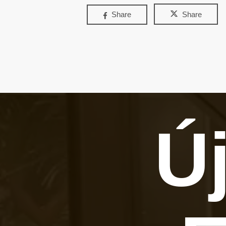
Share
Share
Új