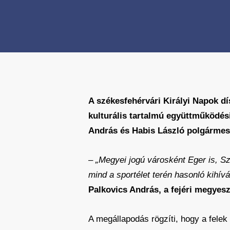
A székesfehérvári Királyi Napok d
kulturális tartalmú együttműködési
András és Habis László polgármeste
– „Megyei jogú városként Eger is, Sz
mind a sportélet terén hasonló kihí
Palkovics András, a fejéri megyes
A megállapodás rögzíti, hogy a felek