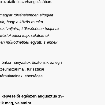
sorozataik összehangolásában.
magyar történelemben elfoglalt
zünk, hogy a közös munka
sztiváljaira, kölcsönösen tudjanak
ó közlekedési kapcsolatoknak
ban működhetnek együtt, s ennek
 önkormányzatok ösztönzik az egri
úzeumszakmai, turisztikai
társulatainak lehetséges
t képviselői egészen augusztus 19-
tik meg, valamint