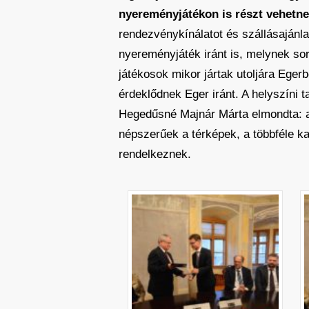
nyereményjátékon is részt vehetne
rendezvénykínálatot és szállásajánla
nyereményjáték iránt is, melynek so
játékosok mikor jártak utoljára Eger
érdeklődnek Eger iránt. A helyszíni t
Hegedűsné Majnár Márta elmondta: a
népszerűek a térképek, a többféle ka
rendelkeznek.