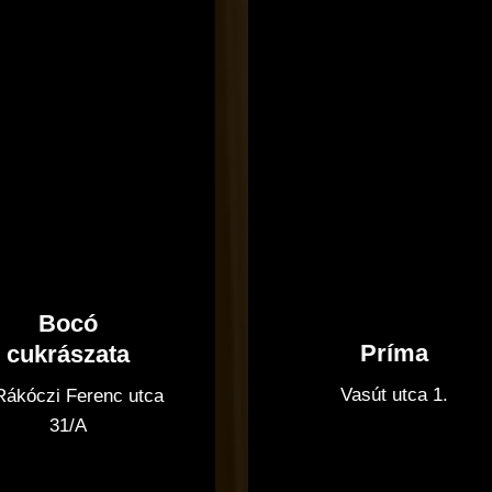
Bocó
Príma
cukrászata
Vasút utca 1.
 Rákóczi Ferenc utca
31/A