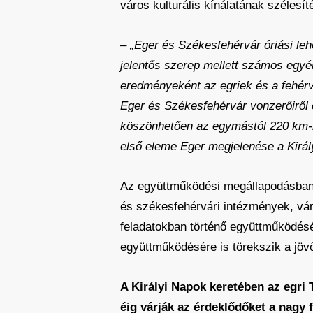
város kulturális kínálatának széles
– „Eger és Székesfehérvár óriási le
jelentős szerep mellett számos egy
eredményeként az egriek és a fehérvá
Eger és Székesfehérvár vonzerőiről 
köszönhetően az egymástól 220 km-r
első eleme Eger megjelenése a Kirá
Az együttműködési megállapodásban 
és székesfehérvári intézmények, vár
feladatokban történő együttműködésé
együttműködésére is törekszik a jöv
A Királyi Napok keretében az egri
éig várják az érdeklődőket a nagy 