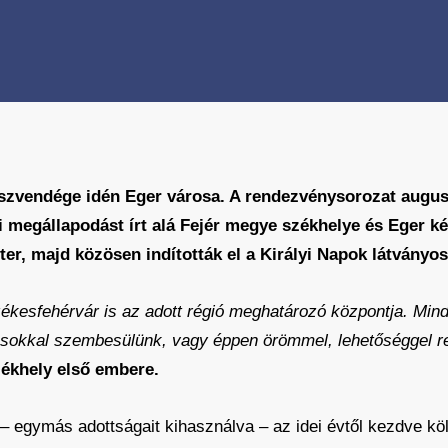
íszvendége idén Eger városa. A rendezvénysorozat augusz
 megállapodást írt alá Fejér megye székhelye és Eger ké
r, majd közösen indították el a Királyi Napok látványos
ékesfehérvár is az adott régió meghatározó központja. Mind 
vásokkal szembesülünk, vagy éppen örömmel, lehetőséggel 
zékhely első embere.
 – egymás adottságait kihasználva – az idei évtől kezdve kö