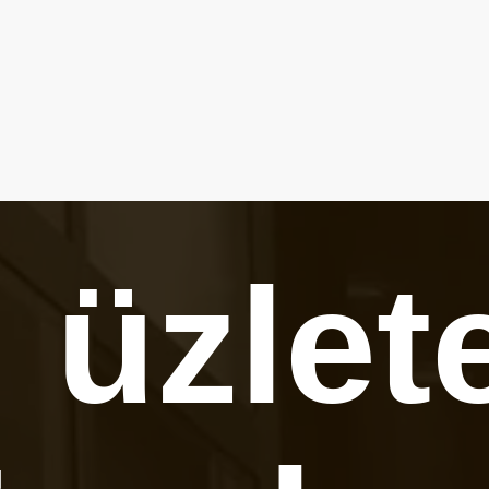
 üzlet