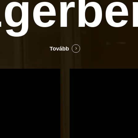
gerbe
Tovább
Bocó
Príma
cukrászata