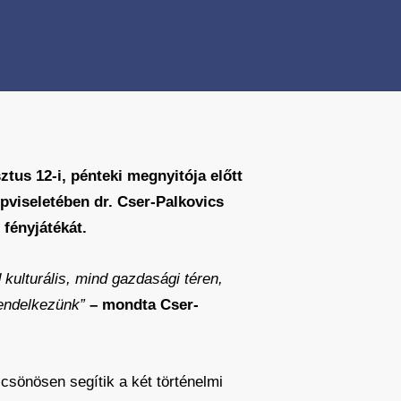
tus 12-i, pénteki megnyitója előtt
pviseletében dr. Cser-Palkovics
 fényjátékát.
kulturális, mind gazdasági téren,
rendelkezünk”
– mondta Cser-
lcsönösen segítik a két történelmi