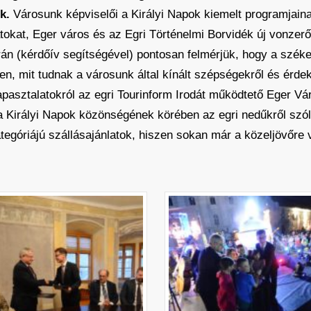
k.
Városunk képviselői a Királyi Napok kiemelt programjaina
tokat, Eger város és az Egri Történelmi Borvidék új vonzerő
rán (kérdőív segítségével) pontosan felmérjük, hogy a szé
ben, mit tudnak a városunk által kínált szépségekről és érd
apasztalatokról az egri Tourinform Irodát működtető Eger Vár
 Királyi Napok közönségének körében az egri nedűkről szól
tegóriájú szállásajánlatok, hiszen sokan már a közeljövőre 