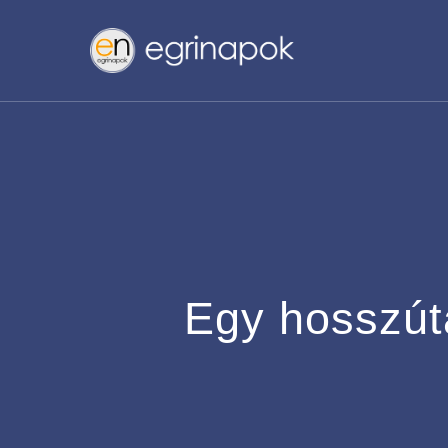
Skip
to
main
content
Egy hosszút