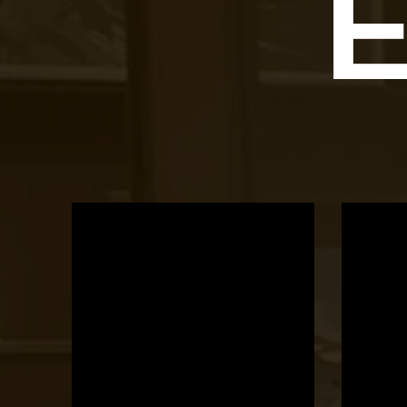
E
OTBike
Kerékpárszerviz