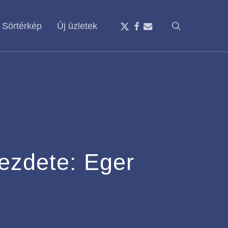
x-
facebook
email
search
Sörtérkép
Új üzletek
twitter
ezdete: Eger