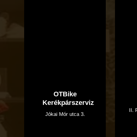
OTBike
Kerékpárszerviz
II.
Jókai Mór utca 3.