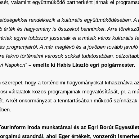
ítését, valamint együttműködő partnerként járnak el program
hetőségekkel rendelkezik a kulturális együttműködésében. A 
éb érték és hagyomány is összeköt bennünket. Arra töreks
riak egyre többször jussanak el a másik város kulturális fe
és programjairól. A már meglévő és a jövőben tovább javul
e fekvő történelmi városok sokkal tudatosabban, célzottab
lyi Napokon”
– emelte ki Habis László egri polgármester.
szerepel, hogy a történelmi hagyományokat kihasználva az
osi vállalatok közös programjainak megvalósítását, pl. a m
t. A két önkormányzat a fenntartásában működő színházak 
őben.
 Tourinform Iroda munkatársai és az Egri Borút Egyesüle
forgalmú standnál, ahol Eger értékeit, vonzerőit ismerhe