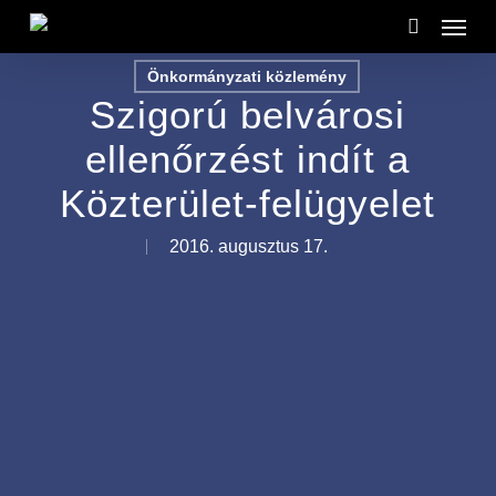
Menu
Skip
to
search
Önkormányzati közlemény
main
Szigorú belvárosi
content
ellenőrzést indít a
Közterület-felügyelet
2016. augusztus 17.