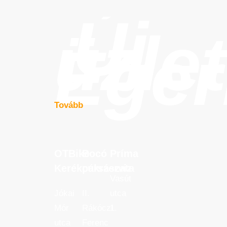
Új
üzle
Eger
Tovább
OTBike
Bocó
Príma
OTBike
Bocó
Príma
Kerékpárszerviz
cukrászata
Kerékpárszerviz
cukrászata
Vasút
Jókai
II.
utca
Mór
Rákóczi
1.
utca
Ferenc