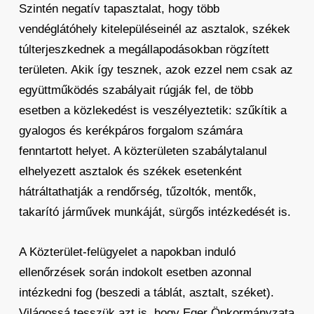
Szintén negatív tapasztalat, hogy több
vendéglátóhely kitelepüléseinél az asztalok, székek
túlterjeszkednek a megállapodásokban rögzített
területen. Akik így tesznek, azok ezzel nem csak az
együttműködés szabályait rúgják fel, de több
esetben a közlekedést is veszélyeztetik: szűkítik a
gyalogos és kerékpáros forgalom számára
fenntartott helyet. A közterületen szabálytalanul
elhelyezett asztalok és székek esetenként
hátráltathatják a rendőrség, tűzoltók, mentők,
takarító járművek munkáját, sürgős intézkedését is.
A Közterület-felügyelet a napokban induló
ellenőrzések során indokolt esetben azonnal
intézkedni fog (beszedi a táblát, asztalt, széket).
Világossá tesszük azt is, hogy Eger Önkormányzata