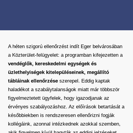
A héten szigorú ellenőrzést indít Eger belvárosában
a Közterület-felügyelet: a programban kifejezetten a
vendéglők, kereskedelmi egységek és
üzlethelyiségek kitelepüléseinek, megállító
tábláinak ellenőrzése
szerepel. Eddig kaptak
haladékot a szabálytalanságok miatt már többször
figyelmeztetett ügyfelek, hogy igazodjanak az
érvényes szabályozáshoz. Az előírások betartását a
későbbiekben is rendszeresen ellenőrizni fogják
kollégáink, azonnal intézkednek azokkal szemben,
akik figyelmen kívül hagyták az eddigi jelzéseket.