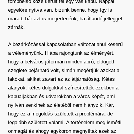
tömbbelső közé került fel egy vas kapu. Nappal
egyelőre nyitva van, bízunk benne, hogy így is
marad, bár azt is megértenénk, ha állandó jelleggel
zárnák.
A bezárkózással kapcsolatban változatlanul keserű
a véleményünk. Hiába rajongtunk az élményért,
hogy a belváros jóformán minden apró, eldugott
szeglete bejárható volt, simán megértjük azokat a
lakókat, akiket zavart ez az átjárhatóság. Kétes
alanyok, kétes dolgokkal színesítették ezekben a
kapualjakban és udvarokban a város képét, ami
nyilván senkinek az életéből nem hiányzik. Kár,
hogy ez a megoldás született a problémára, de
legalább született valami. A történelem meg ismétli
önmagát és ahogy egykoron megnyíltak ezek az