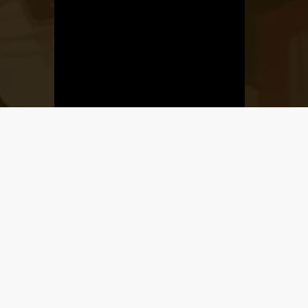
Üzletnyitás
értesítő
Ha megadod az email címedet,
levelet küldünk, amikor új elem kerül
fel az üzletfigyelő listára.