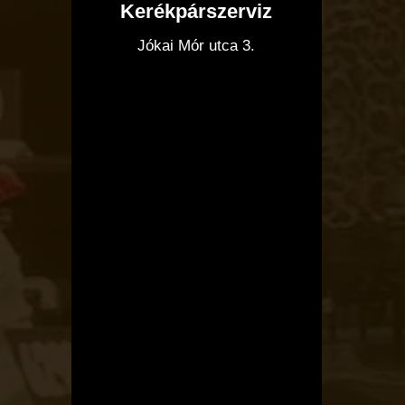
Kerékpárszerviz
I
Jókai Mór utca 3.