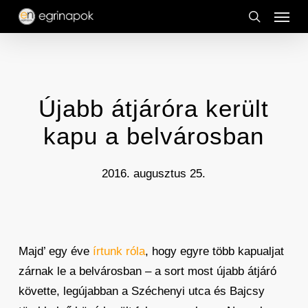
Menu
Skip
to
search
main
content
Újabb átjáróra került
kapu a belvárosban
2016. augusztus 25.
Majd’ egy éve
írtunk róla
, hogy egyre több kapualjat
zárnak le a belvárosban – a sort most újabb átjáró
követte, legújabban a Széchenyi utca és Bajcsy