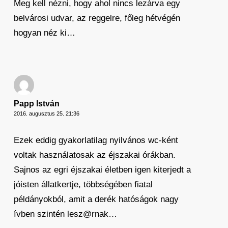
Meg kell nézni, hogy ahol nincs lezárva egy
belvárosi udvar, az reggelre, főleg hétvégén
hogyan néz ki…
Papp István
2016. augusztus 25. 21:36
Ezek eddig gyakorlatilag nyilvános wc-ként
voltak használatosak az éjszakai órákban.
Sajnos az egri éjszakai életben igen kiterjedt a
jóisten állatkertje, többségében fiatal
példányokból, amit a derék hatóságok nagy
ívben szintén lesz@rnak…