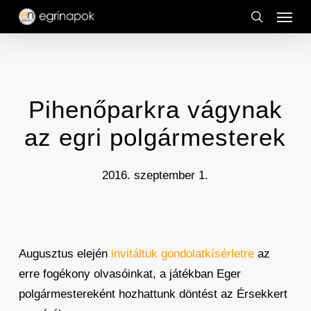
Menu
Skip
to
search
main
content
Pihenőparkra vágynak
az egri polgármesterek
2016. szeptember 1.
Augusztus elején
invitáltuk gondolatkísérletre
az
erre fogékony olvasóinkat, a játékban Eger
polgármestereként hozhattunk döntést az Érsekkert