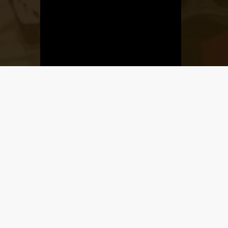
Üzletnyitás
értesítő