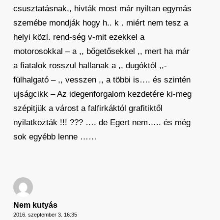
csusztatásnak,, hivták most már nyiltan egymás
szemébe mondják hogy h.. k . miért nem tesz a
helyi közl. rend-ség v-mit ezekkel a
motorosokkal – a ,, bőgetősekkel ,, mert ha már
a fiatalok rosszul hallanak a ,, dugóktól ,,-
fülhalgató – ,, vesszen ,, a többi is…. és szintén
ujságcikk – Az idegenforgalom kezdetére ki-meg
szépitjük a várost a falfirkáktól grafitiktől
nyilatkozták !!! ??? …. de Egert nem….. és még
sok egyébb lenne ……
Nem kutyás
2016. szeptember 3. 16:35