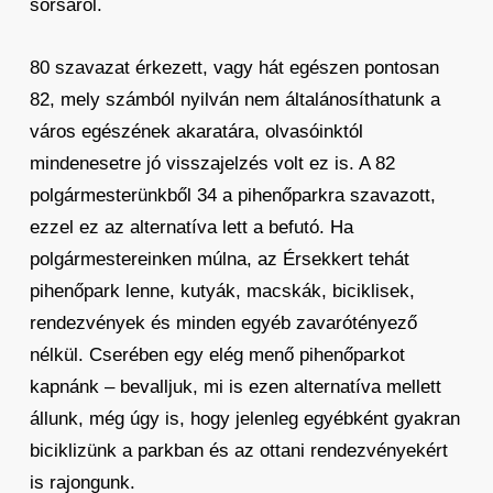
sorsáról.
80 szavazat érkezett, vagy hát egészen pontosan
82, mely számból nyilván nem általánosíthatunk a
város egészének akaratára, olvasóinktól
mindenesetre jó visszajelzés volt ez is. A 82
polgármesterünkből 34 a pihenőparkra szavazott,
ezzel ez az alternatíva lett a befutó. Ha
polgármestereinken múlna, az Érsekkert tehát
pihenőpark lenne, kutyák, macskák, biciklisek,
rendezvények és minden egyéb zavarótényező
nélkül. Cserében egy elég menő pihenőparkot
kapnánk – bevalljuk, mi is ezen alternatíva mellett
állunk, még úgy is, hogy jelenleg egyébként gyakran
biciklizünk a parkban és az ottani rendezvényekért
is rajongunk.