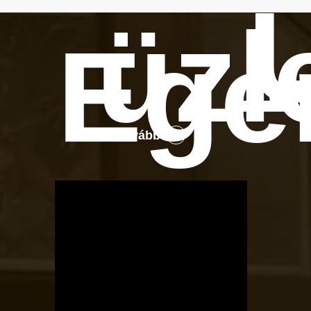
üzl
Ege
Tovább
OTBike
Kerékpárszerviz