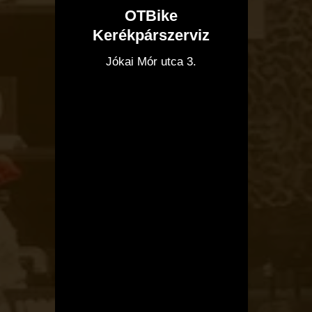
OTBike
Kerékpárszerviz
I
Jókai Mór utca 3.