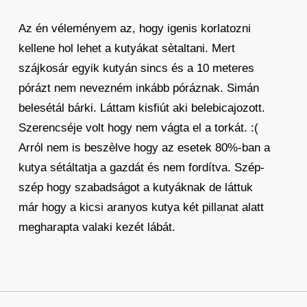
Az én véleményem az, hogy igenis korlatozni
kellene hol lehet a kutyákat sètaltani. Mert
szájkosár egyik kutyán sincs és a 10 meteres
pórázt nem nevezném inkább póráznak. Simán
belesétál bárki. Láttam kisfiút aki belebicajozott.
Szerencséje volt hogy nem vágta el a torkát. :(
Arról nem is beszèlve hogy az esetek 80%-ban a
kutya sétáltatja a gazdát és nem fordítva. Szép-
szép hogy szabadságot a kutyáknak de láttuk
már hogy a kicsi aranyos kutya két pillanat alatt
megharapta valaki kezét lábát.