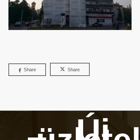
Share
Share
Új
üzlete