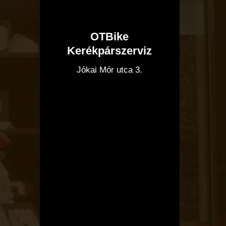
OTBike
Kerékpárszerviz
I
Jókai Mór utca 3.