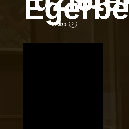
Egerb
Tovább
OTBike
Kerékpárszerviz