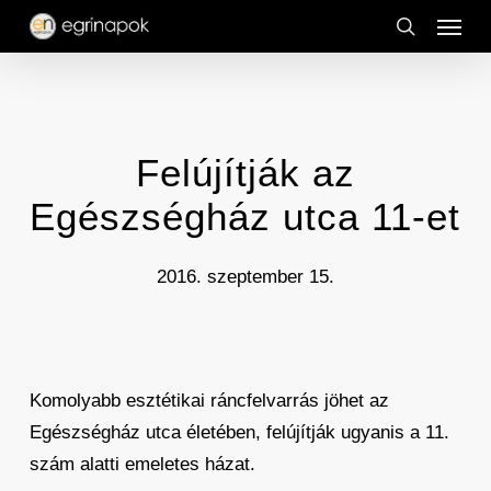
Menu
Skip
to
search
main
content
Felújítják az
Egészségház utca 11-et
2016. szeptember 15.
Komolyabb esztétikai ráncfelvarrás jöhet az
Egészségház utca életében, felújítják ugyanis a 11.
szám alatti emeletes házat.