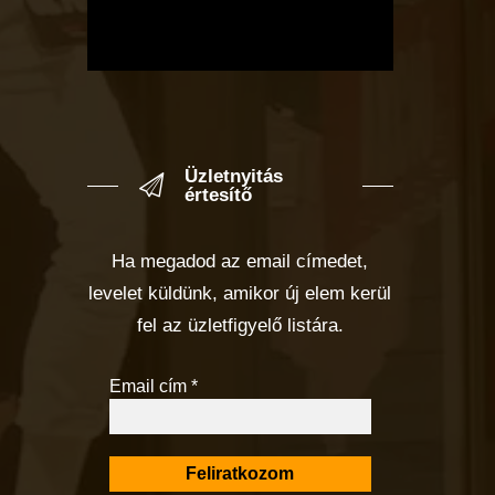
Üzletnyitás
értesítő
Ha megadod az email címedet,
levelet küldünk, amikor új elem kerül
fel az üzletfigyelő listára.
Email cím
*