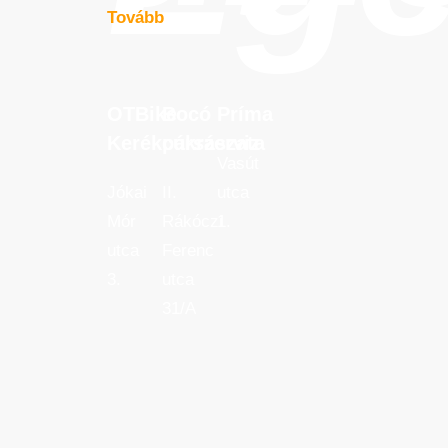
Tovább
OTBike
Bocó
Príma
OTBike
Bocó
Príma
Kerékpárszerviz
cukrászata
Kerékpárszerviz
cukrászata
Vasút
Jókai
II.
utca
Mór
Rákóczi
1.
utca
Ferenc
3.
utca
31/A