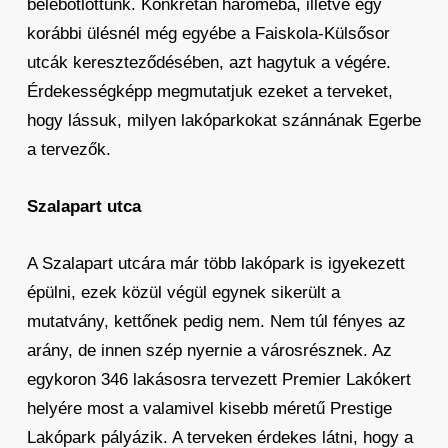
belebotlottunk. Konkrétan hároméba, illetve egy
korábbi ülésnél még egyébe a Faiskola-Külsősor
utcák kereszteződésében, azt hagytuk a végére.
Érdekességképp megmutatjuk ezeket a terveket,
hogy lássuk, milyen lakóparkokat szánnának Egerbe
a tervezők.
Szalapart utca
A Szalapart utcára már több lakópark is igyekezett
épülni, ezek közül végül egynek sikerült a
mutatvány, kettőnek pedig nem. Nem túl fényes az
arány, de innen szép nyernie a városrésznek. Az
egykoron 346 lakásosra tervezett Premier Lakókert
helyére most a valamivel kisebb méretű Prestige
Lakópark pályázik. A terveken érdekes látni, hogy a