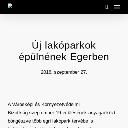
Menu
Skip
to
search
main
content
Új lakóparkok
épülnének Egerben
2016. szeptember 27.
A Városképi és Környezetvédelmi
Bizottság szeptember 19-ei ülésének anyagai közt
böngészve több egri lakópark tervébe is