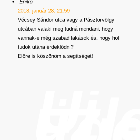
Enikő
2018. január 28. 21:59
Vécsey Sándor utca vagy a Pásztorvölgy
utcában valaki meg tudná mondani, hogy
vannak-e még szabad lakások és, hogy hol
tudok utána érdeklődni?
Előre is köszönöm a segítséget!
Új
üzl
Ege