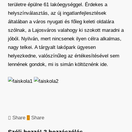
területre épülne 61 lakóegységgel. Érdekes a
helyszínválasztás, az új ingatlanfejlesztések
általában a város nyugati és főleg keleti oldalára
szólnak, a Lajosváros valahogy ki szokott maradni a
jóból. Nyilván, mert nincsenek ilyen célra alkalmas,
nagy telkei. A tárgyalt lakópark ügyesen
helyezkedne, valószínűleg az értékesítésével sem
lennének gondok, mi is simán költöznénk ide.
Share
Share
Szólj hozzá!
3 hozzászólás