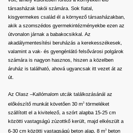
társasházak lakói számára. Sok fiatal,
kisgyermekes család él a környező társasházakban,
akik a szomszédos gyermekintézményekbe ezen az
útvonalon járnak a babakocsikkal. Az
akadálymentesítési beruházás a kerekesszékesek,
valamint a vak- és gyengénlátó felsővárosi polgárok
számára is nagyon hasznos, hiszen a közelben
áruház is található, ahová ugyancsak itt vezet át az
út.
Az Olasz –Kallómalom utcák találkozásánál az
előkészítő munkát követően 30 m
törmeléket
3
szállított el a kivitelező, a szórt alapba 15-25 cm
közötti vastagságú zúzottkő került, majd elkészült a
6-30 cm közötti vastagságú beton alap, 8 m
beton
3