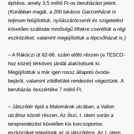
építése, amely 3,5 millió Ft-os beruházást jelent.
(Korábban magát, a 200 lakásos Garzonházat is
teljesen felújítottuk, nyílászárócserét és szigetelést
követően szállodai minőségű liftekre cseréltük a régi
eszközöket, valamint megújítottuk a lépcsőházat is.)
– A Rákóczi út 62-66. szám előtti részen (a TESCO-
hoz közel) térköves járdát alakítottunk ki.
Megújítottuk a már igen rossz állapotú óvoda-
bejárót, valamint zöldfelület-rendezést végeztünk. A
beruházás összértéke 7 millió Ft.
– Játszótér épül a Malomárok utcában, a Vallon
utcához közeli részen. Az őszi, I. ütem során a
tereprendezést követően kis korcsoportos
eszközöket telepítünk az új játszótérre. Az I. ütem