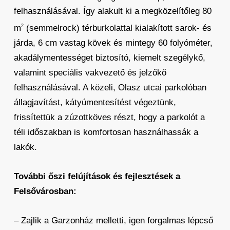
felhasználásával. Így alakult ki a megközelítőleg 80
m
(semmelrock) térburkolattal kialakított sarok- és
2
járda, 6 cm vastag kövek és mintegy 60 folyóméter,
akadálymentességet biztosító, kiemelt szegélykő,
valamint speciális vakvezető és jelzőkő
felhasználásával. A közeli, Olasz utcai parkolóban
állagjavítást, kátyúmentesítést végeztünk,
frissítettük a zúzottköves részt, hogy a parkolót a
téli időszakban is komfortosan használhassák a
lakók.
További őszi felújítások és fejlesztések a
Felsővárosban:
– Zajlik a Garzonház melletti, igen forgalmas lépcső