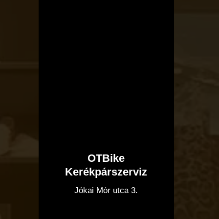
OTBike
Kerékpárszerviz
I
Jókai Mór utca 3.