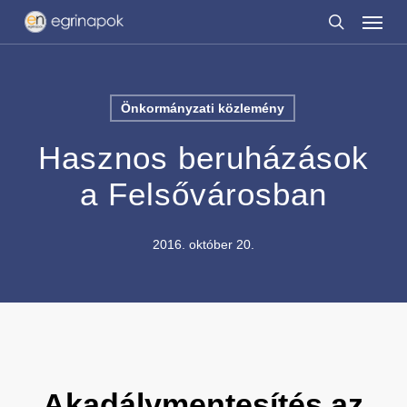
Menu
Skip
to
search
main
content
Önkormányzati közlemény
Hasznos beruházások
a Felsővárosban
2016. október 20.
Akadálymentesítés az