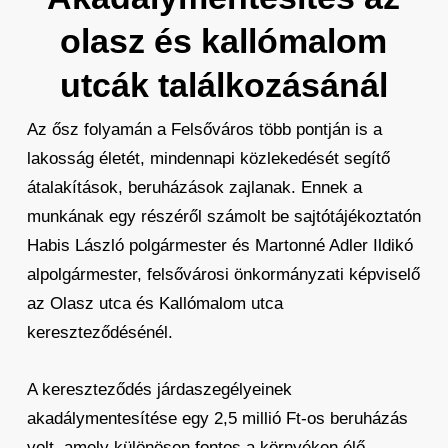
olasz és kallómalom
utcák találkozásánál
Az ősz folyamán a Felsőváros több pontján is a
lakosság életét, mindennapi közlekedését segítő
átalakítások, beruházások zajlanak. Ennek a
munkának egy részéről számolt be sajtótájékoztatón
Habis László polgármester és Martonné Adler Ildikó
alpolgármester, felsővárosi önkormányzati képviselő
az Olasz utca és Kallómalom utca
kereszteződésénél.
A kereszteződés járdaszegélyeinek
akadálymentesítése egy 2,5 millió Ft-os beruházás
volt, amely különösen fontos a környéken élő