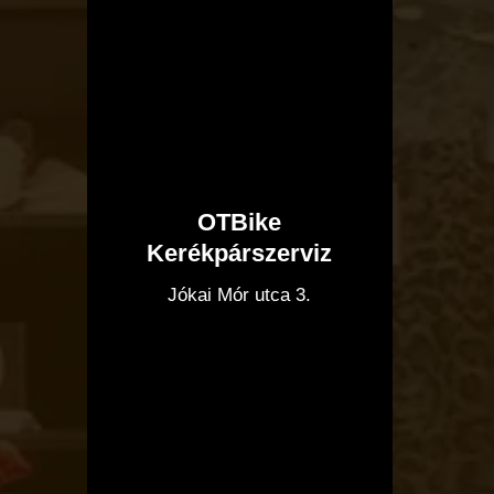
OTBike
Kerékpárszerviz
I
Jókai Mór utca 3.