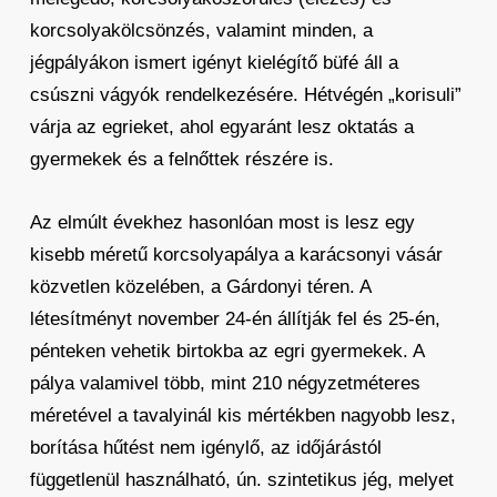
korcsolyakölcsönzés, valamint minden, a
jégpályákon ismert igényt kielégítő büfé áll a
csúszni vágyók rendelkezésére. Hétvégén „korisuli”
várja az egrieket, ahol egyaránt lesz oktatás a
gyermekek és a felnőttek részére is.
Az elmúlt évekhez hasonlóan most is lesz egy
kisebb méretű korcsolyapálya a karácsonyi vásár
közvetlen közelében, a Gárdonyi téren. A
létesítményt november 24-én állítják fel és 25-én,
pénteken vehetik birtokba az egri gyermekek. A
pálya valamivel több, mint 210 négyzetméteres
méretével a tavalyinál kis mértékben nagyobb lesz,
borítása hűtést nem igénylő, az időjárástól
függetlenül használható, ún. szintetikus jég, melyet