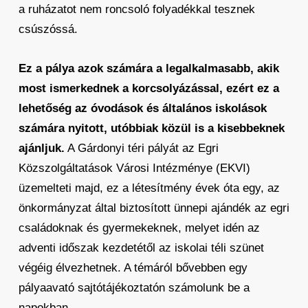
a ruházatot nem roncsoló folyadékkal tesznek
csúszóssá.
Ez a pálya azok számára a legalkalmasabb, akik
most ismerkednek a korcsolyázással, ezért ez a
lehetőség az óvodások és általános iskolások
számára nyitott, utóbbiak közül is a kisebbeknek
ajánljuk.
A Gárdonyi téri pályát az Egri
Közszolgáltatások Városi Intézménye (EKVI)
üzemelteti majd, ez a létesítmény évek óta egy, az
önkormányzat által biztosított ünnepi ajándék az egri
családoknak és gyermekeknek, melyet idén az
adventi időszak kezdetétől az iskolai téli szünet
végéig élvezhetnek. A témáról bővebben egy
pályaavató sajtótájékoztatón számolunk be a
napokban.