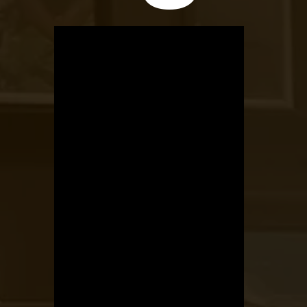
OTBike
Kerékpárszerviz