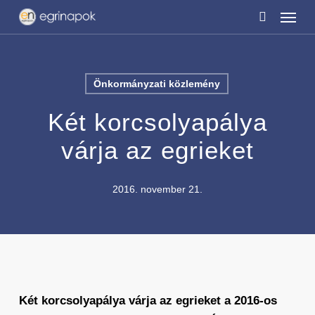
Menu
Skip
to
search
main
content
Önkormányzati közlemény
Két korcsolyapálya
várja az egrieket
2016. november 21.
Két korcsolyapálya várja az egrieket a 2016-os