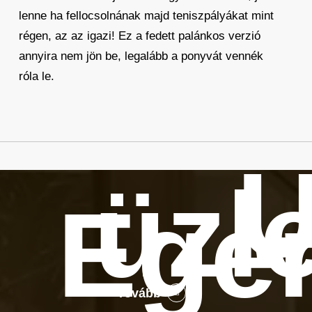
lenne ha fellocsolnának majd teniszpályákat mint
régen, az az igazi! Ez a fedett palánkos verzió
annyira nem jön be, legalább a ponyvát vennék
róla le.
Ú
üzl
Ege
Tovább