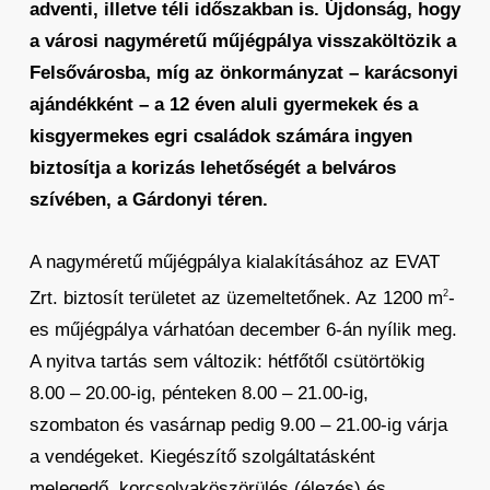
adventi, illetve téli időszakban is. Újdonság, hogy
a városi nagyméretű műjégpálya visszaköltözik a
Felsővárosba, míg az önkormányzat – karácsonyi
ajándékként – a 12 éven aluli gyermekek és a
kisgyermekes egri családok számára ingyen
biztosítja a korizás lehetőségét a belváros
szívében, a Gárdonyi téren.
A nagyméretű műjégpálya kialakításához az EVAT
Zrt. biztosít területet az üzemeltetőnek. Az 1200 m
-
2
es műjégpálya várhatóan december 6-án nyílik meg.
A nyitva tartás sem változik: hétfőtől csütörtökig
8.00 – 20.00-ig, pénteken 8.00 – 21.00-ig,
szombaton és vasárnap pedig 9.00 – 21.00-ig várja
a vendégeket. Kiegészítő szolgáltatásként
melegedő, korcsolyaköszörülés (élezés) és