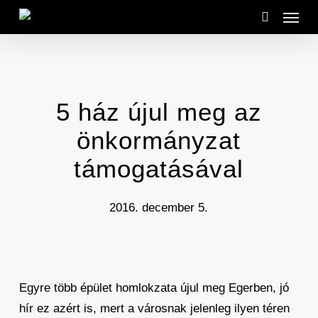
Menu
Skip
to
search
main
content
5 ház újul meg az
önkormányzat
támogatásával
2016. december 5.
Egyre több épület homlokzata újul meg Egerben, jó
hír ez azért is, mert a városnak jelenleg ilyen téren