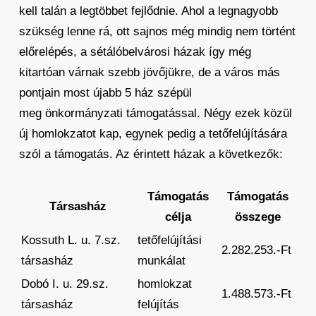
kell talán a legtöbbet fejlődnie. Ahol a legnagyobb
szükség lenne rá, ott sajnos még mindig nem történt
előrelépés, a sétálóbelvárosi házak így még
kitartóan várnak szebb jövőjükre, de a város más
pontjain most újabb 5 ház szépül
meg önkormányzati támogatással. Négy ezek közül
új homlokzatot kap, egynek pedig a tetőfelújítására
szól a támogatás. Az érintett házak a következők:
Támogatás
Támogatás
Társasház
célja
összege
Kossuth L. u. 7.sz.
tetőfelújítási
2.282.253.-Ft
társasház
munkálat
Dobó I. u. 29.sz.
homlokzat
1.488.573.-Ft
társasház
felújítás