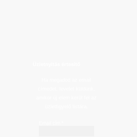
Üzletnyitás értesítő
Ha megadod az email
címedet, levelet küldünk,
amikor új elem kerül fel az
üzletfigyelő listára.
Email cím
*