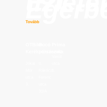
üzlete
Egerb
Tovább
OTBike
Bocó
Príma
OTBike
Bocó
Príma
Kerékpárszerviz
cukrászata
Kerékpárszerviz
cukrászata
Vasút
Jókai
II.
utca
Mór
Rákóczi
1.
utca
Ferenc
3.
utca
31/A