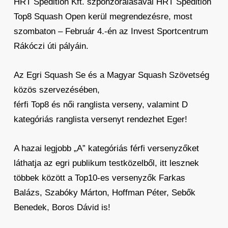
HRT Spedition Kft. szponzorálásával HRT Spedition
Top8 Squash Open kerül megrendezésre, most
szombaton – Február 4.-én az Invest Sportcentrum
Rákóczi úti pályáin.
Az Egri Squash Se és a Magyar Squash Szövetség
közös szervezésében,
férfi Top8 és női ranglista verseny, valamint D
kategóriás ranglista versenyt rendezhet Eger!
A hazai legjobb „A” kategóriás férfi versenyzőket
láthatja az egri publikum testközelből, itt lesznek
többek között a Top10-es versenyzők Farkas
Balázs, Szabóky Márton, Hoffman Péter, Sebők
Benedek, Boros Dávid is!