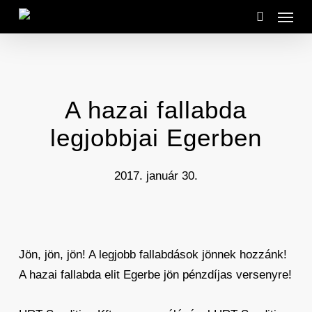
Menu
Skip
to
search
main
content
A hazai fallabda
legjobbjai Egerben
2017. január 30.
Jön, jön, jön! A legjobb fallabdások jönnek hozzánk!
A hazai fallabda elit Egerbe jön pénzdíjas versenyre!