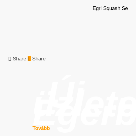
Egri Squash Se
Share
Share
Új
üzlet
Eger
Tovább