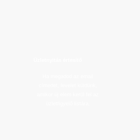
Üzletnyitás értesítő
Ha megadod az email
címedet, levelet küldünk,
amikor új elem kerül fel az
üzletfigyelő listára.
Email cím
*