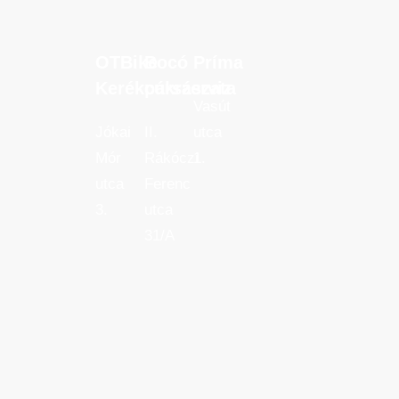
OTBike
Bocó
Príma
OTBike
Bocó
Príma
Kerékpárszerviz
cukrászata
Kerékpárszerviz
cukrászata
Vasút
Jókai
II.
utca
Mór
Rákóczi
1.
utca
Ferenc
3.
utca
31/A