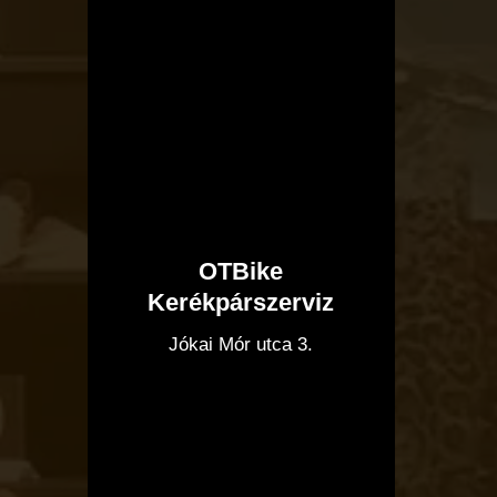
OTBike
Kerékpárszerviz
I
Jókai Mór utca 3.