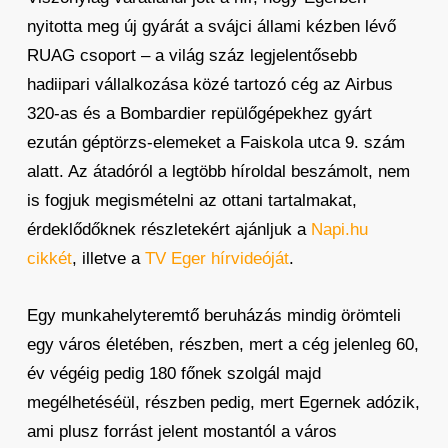
nyitotta meg új gyárát a svájci állami kézben lévő
RUAG csoport – a világ száz legjelentősebb
hadiipari vállalkozása közé tartozó cég az Airbus
320-as és a Bombardier repülőgépekhez gyárt
ezután géptörzs-elemeket a Faiskola utca 9. szám
alatt. Az átadóról a legtöbb híroldal beszámolt, nem
is fogjuk megismételni az ottani tartalmakat,
érdeklődőknek részletekért ajánljuk a
Napi.hu
cikkét
, illetve a
TV Eger hírvideóját
.
Egy munkahelyteremtő beruházás mindig örömteli
egy város életében, részben, mert a cég jelenleg 60,
év végéig pedig 180 főnek szolgál majd
megélhetéséül, részben pedig, mert Egernek adózik,
ami plusz forrást jelent mostantól a város