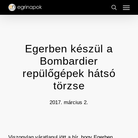
Menu
Skip
to
search
main
content
Egerben készül a
Bombardier
repülőgépek hátsó
törzse
2017. március 2.
Viszonylag váratlanul jött a hír, hogy Egerben