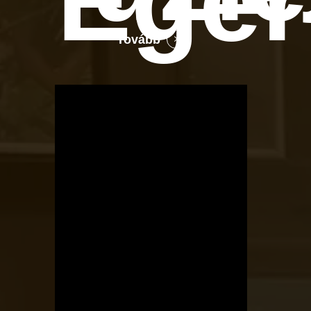
Ege
Tovább
OTBike
Kerékpárszerviz