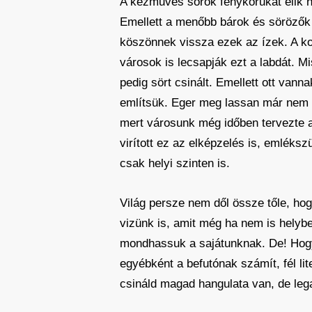
A kézműves sörök fénykorukat élik n
Emellett a menőbb bárok és sörözők 
köszönnek vissza ezek az ízek. A k
városok is lecsapják ezt a labdát. Mi
pedig sört csinált. Emellett ott van
említsük. Eger meg lassan már nem tu
mert városunk még időben tervezte a
virított ez az elképzelés is, emlék
csak helyi szinten is.
Világ persze nem dől össze tőle, ho
vizünk is, amit még ha nem is helyb
mondhassuk a sajátunknak. De! Hogy 
egyébként a befutónak számít, fél lite
csináld magad hangulata van, de lega