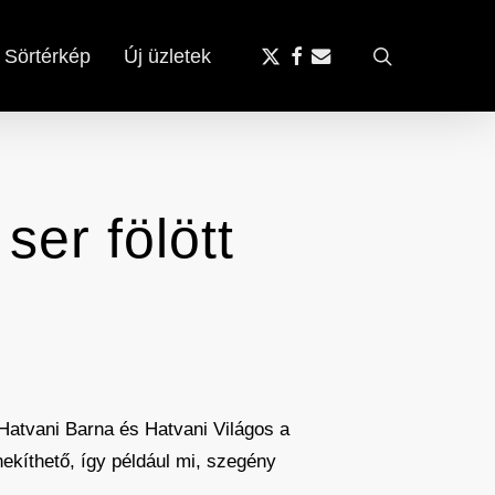
x-
facebook
email
search
Sörtérkép
Új üzletek
twitter
er fölött
 Hatvani Barna és Hatvani Világos a
ekíthető, így például mi, szegény