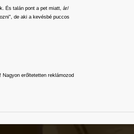
 És talán pont a pet miatt, ár/
ozni”, de aki a kevésbé puccos
y! Nagyon erőltetetten reklámozod