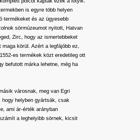
omplett polcot kaptak ezek a lőtyik.
termekben is egyre több helyen
ló termékeket és az ügyesebb
 Szolnok sörmúzeumot nyitott, Hatvan
eged, Zirc, hogy az ismertebbeket
 maga körül. Azért a legfájóbb ez,
1552-es termékek közt eredetileg ott
gy befutott márka lehetne, még ha
k másik városnak, meg van Egri
, hogy helyben gyártsák, csak
e, ami ár-érték arányban
 számít a leghelyibb sörnek, kicsit