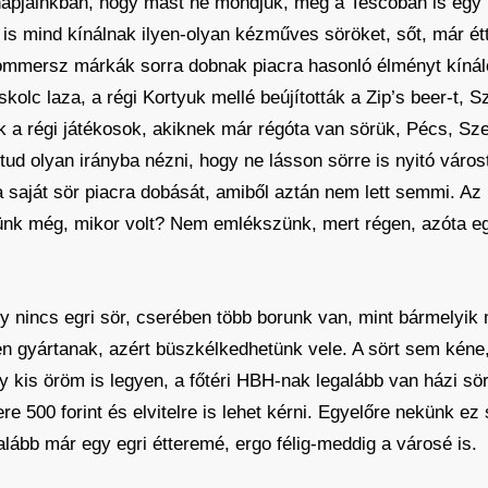
apjainkban, hogy mást ne mondjuk, még a Tescoban is egy k
is mind kínálnak ilyen-olyan kézműves söröket, sőt, már ét
ommersz márkák sorra dobnak piacra hasonló élményt kíná
skolc laza, a régi Kortyuk mellé beújították a Zip’s beer-t,
nak a régi játékosok, akiknek már régóta van sörük, Pécs, Sz
d olyan irányba nézni, hogy ne lásson sörre is nyitó várost
 saját sör piacra dobását, amiből aztán nem lett semmi. Az 
szünk még, mikor volt? Nem emlékszünk, mert régen, azóta e
gy nincs egri sör, cserében több borunk van, mint bármelyi
en gyártanak, azért büszkélkedhetünk vele. A sört sem kéne
kis öröm is legyen, a főtéri HBH-nak legalább van házi sör
re 500 forint és elvitelre is lehet kérni. Egyelőre nekünk ez
lább már egy egri étteremé, ergo félig-meddig a városé is.