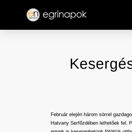
Skip
to
main
content
Kesergés
Február elején három sörrel gazdago
Hatvany Serfőzdében lelhetőek fel. 
egriek is kesereghetünk fölöttük otth