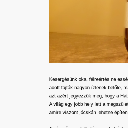
Kesergésünk oka, félreértés ne essé
adott fajták nagyon ízlenek belőle,
azt azért jegyezzük meg, hogy a Hatv
A világ egy jobb hely lett a megszül
amire viszont jócskán lehetne építeni