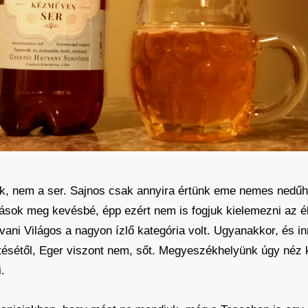
k, nem a ser. Sajnos csak annyira értünk eme nemes nedűhö
 mások meg kevésbé, épp ezért nem is fogjuk kielemezni az 
ani Világos a nagyon ízlő kategória volt. Ugyanakkor, és i
etésétől, Eger viszont nem, sőt. Megyeszékhelyünk úgy néz k
.