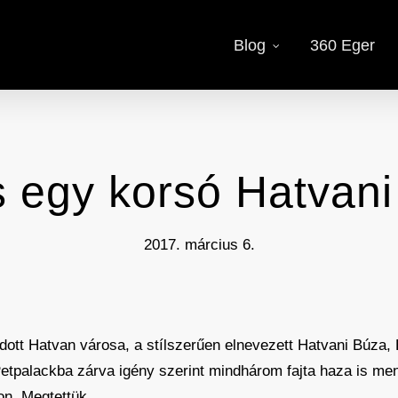
Blog
360 Eger
 egy korsó Hatvani s
2017. március 6.
dott Hatvan városa, a stílszerűen elnevezett Hatvani Búza,
Petpalackba zárva igény szerint mindhárom fajta haza is men
on. Megtettük.