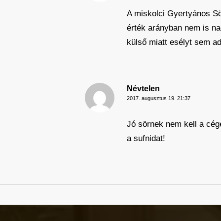
A miskolci Gyertyános Sör
érték arányban nem is na
külső miatt esélyt sem a
Névtelen
2017. augusztus 19. 21:37
Jó sörnek nem kell a cégé
a sufnidat!