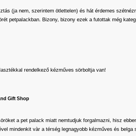
ztás (ja nem, szerintem ötlettelen) és hát érdemes szétnézn
örét petpalackban. Bizony, bizony ezek a futottak még kateg
asztékkal rendelkező kézműves sörboltja van!
nd Gift Shop
öröket a pet palack miatt nemtudjuk forgalmazni, hisz ebben
ével mindenkit vàr a térség legnagyobb kézműves és belga s