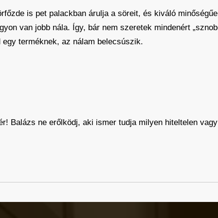
főzde is pet palackban árulja a söreit, és kiváló minőségűek.
gyon van jobb nála. Így, bár nem szeretek mindenért „sznob
d egy terméknek, az nálam belecsúszik.
r! Balázs ne erőlködj, aki ismer tudja milyen hiteltelen vag