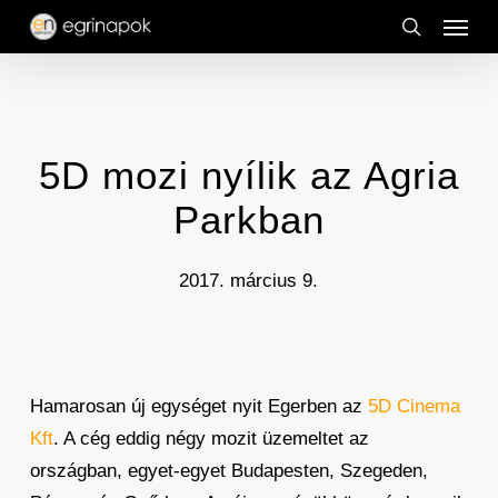
Menu
Skip
to
search
main
content
5D mozi nyílik az Agria
Parkban
2017. március 9.
Hamarosan új egységet nyit Egerben az
5D Cinema
Kft
. A cég eddig négy mozit üzemeltet az
országban, egyet-egyet Budapesten, Szegeden,