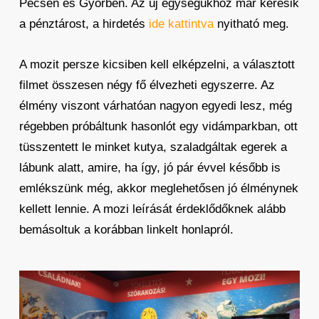
Pécsen és Győrben. Az új egységükhöz már keresik
a pénztárost, a hirdetés
ide kattintva
nyitható meg.
A mozit persze kicsiben kell elképzelni, a választott
filmet összesen négy fő élvezheti egyszerre. Az
élmény viszont várhatóan nagyon egyedi lesz, még
régebben próbáltunk hasonlót egy vidámparkban, ott
tüsszentett le minket kutya, szaladgáltak egerek a
lábunk alatt, amire, ha így, jó pár évvel később is
emlékszünk még, akkor meglehetősen jó élménynek
kellett lennie. A mozi leírását érdeklődőknek alább
bemásoltuk a korábban linkelt honlapról.