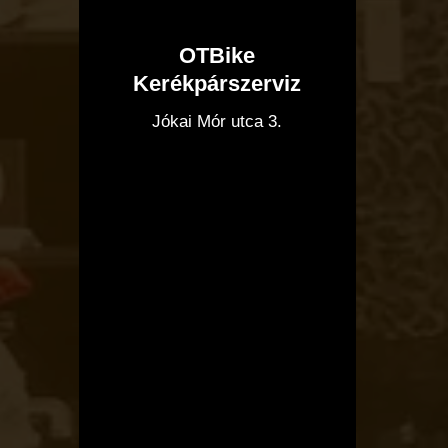
OTBike
Kerékpárszerviz
I
Jókai Mór utca 3.