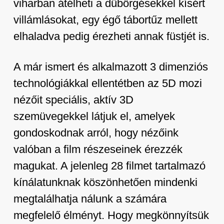
viharban átélheti a dübörgésekkel kísért
villámlásokat, egy égő tábortűz mellett
elhaladva pedig érezheti annak füstjét is.
A már ismert és alkalmazott 3 dimenziós
technológiákkal ellentétben az 5D mozi
nézőit speciális, aktív 3D
szemüvegekkel látjuk el, amelyek
gondoskodnak arról, hogy nézőink
valóban a film részeseinek érezzék
magukat. A jelenleg 28 filmet tartalmazó
kínálatunknak köszönhetően mindenki
megtalálhatja nálunk a számára
megfelelő élményt. Hogy megkönnyítsük