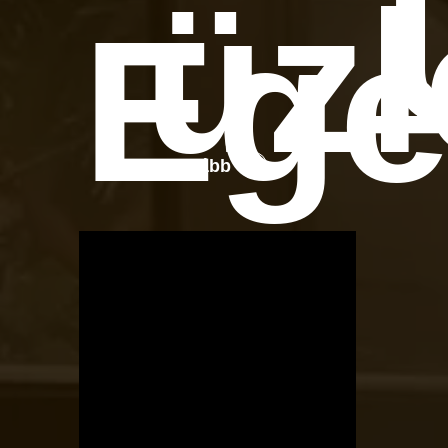
üzl
Ege
Tovább
OTBike
Kerékpárszerviz