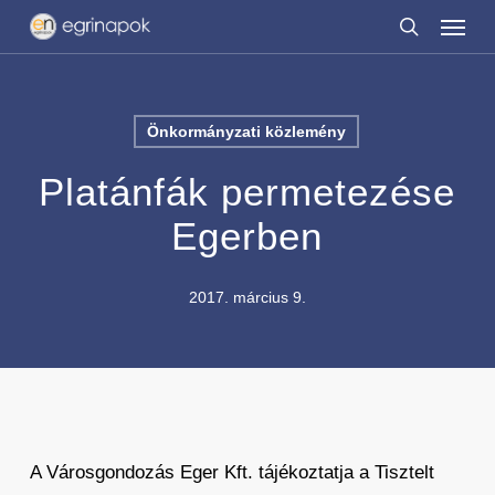
Menu
Skip
to
search
main
content
Önkormányzati közlemény
Platánfák permetezése
Egerben
2017. március 9.
A Városgondozás Eger Kft. tájékoztatja a Tisztelt