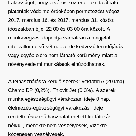
Lakosságot, hogy a város közterületein található
platánfák védelme érdekében permetezést végez
2017. március 16. és 2017. március 31. közötti
időszakban éjjel 22 00 és 03 00 óra között. A
munkavégzés időpontja várhatóan a megjelölt
intervallum első két napja, de kedvezőtlen időjárás,
vagy egyéb előre nem látható körülmény miatt a
növényvédelmi munkálatok elhúzódhatnak.
A felhasználásra kerülő szerek: Vektafid A (20 l/ha)
Champ DP (0,2%), Thiovit Jet (0,3%). A szerek
munka egészségügyi várakozási ideje 0 nap,
élelmezés-egészségügyi várakozási ideje
rendeltetésszerű használat mellett korlátozás
nélküli, méhekre nem veszélyesek, vizekre
közepesen veszélyesek.