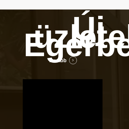
Új
üzlete
Egerb
Tovább
OTBike
Kerékpárszerviz