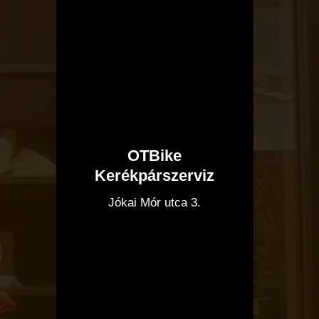
OTBike
Kerékpárszerviz
I
Jókai Mór utca 3.