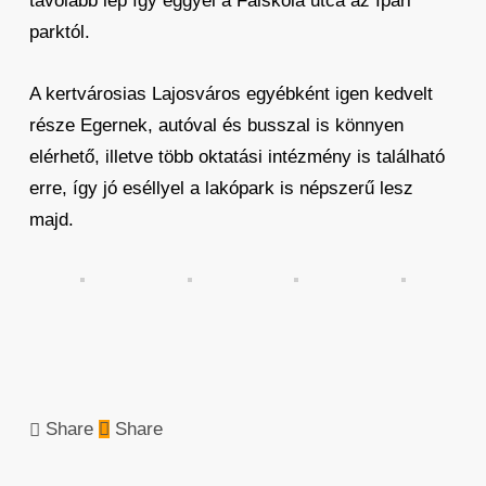
távolabb lép így eggyel a Faiskola utca az Ipari
parktól.
A kertvárosias Lajosváros egyébként igen kedvelt
része Egernek, autóval és busszal is könnyen
elérhető, illetve több oktatási intézmény is található
erre, így jó eséllyel a lakópark is népszerű lesz
majd.
Share
Share