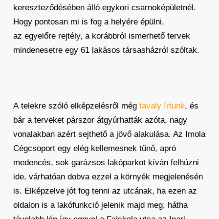
kereszteződésében álló egykori csarnoképületnél.
Hogy pontosan mi is fog a helyére épülni,
az egyelőre rejtély, a korábbról ismerhető tervek
mindenesetre egy 61 lakásos társasházról szóltak.
A telekre szóló elképzelésről még
tavaly írtunk
, és
bár a terveket párszor átgyúrhatták azóta, nagy
vonalakban azért sejthető a jövő alakulása. Az Imola
Cégcsoport egy elég kellemesnek tűnő, apró
medencés, sok garázsos lakóparkot kíván felhúzni
ide, várhatóan dobva ezzel a környék megjelenésén
is. Elképzelve jót fog tenni az utcának, ha ezen az
oldalon is a lakófunkció jelenik majd meg, hátha