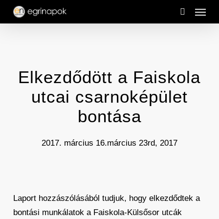
Menu
Skip
to
search
main
content
Elkezdődött a Faiskola
utcai csarnoképület
bontása
2017. március 16.
március 23rd, 2017
Laport hozzászólásából tudjuk, hogy elkezdődtek a
bontási munkálatok a Faiskola-Külsősor utcák