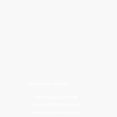
Üzletnyitás értesítő
Ha megadod az email
címedet, levelet küldünk,
amikor új elem kerül fel az