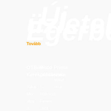
Új
üzlete
Egerb
Tovább
OTBike
Bocó
Príma
OTBike
Bocó
Príma
Kerékpárszerviz
cukrászata
Kerékpárszerviz
cukrászata
Vasút
Jókai
II.
utca
Mór
Rákóczi
1.
utca
Ferenc
3.
utca