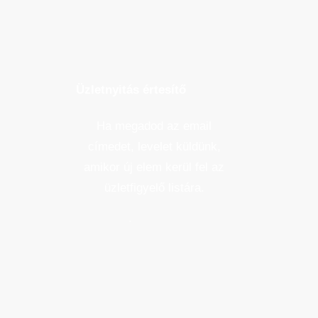
Üzletnyitás értesítő
Ha megadod az email
címedet, levelet küldünk,
amikor új elem kerül fel az
üzletfigyelő listára.
Email cím
*