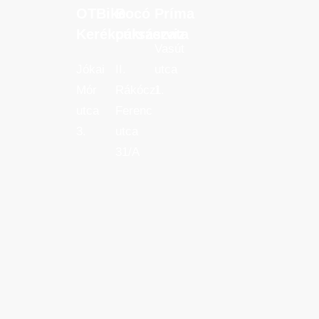
OTBike
Bocó
Príma
OTBike
Bocó
Príma
Kerékpárszerviz
cukrászata
Kerékpárszerviz
cukrászata
Vasút
Jókai
II.
utca
Mór
Rákóczi
1.
utca
Ferenc
3.
utca
31/A