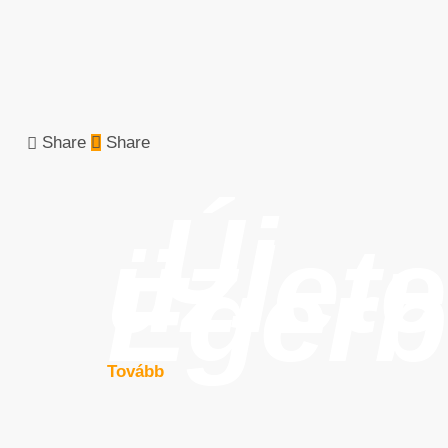
Share
Share
Új
üzlet
Eger
Tovább