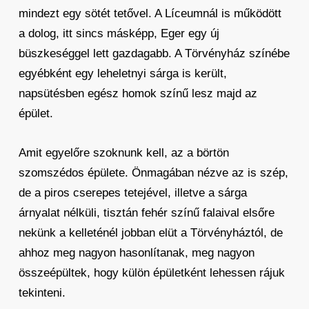
mindezt egy sötét tetővel. A Líceumnál is működött
a dolog, itt sincs másképp, Eger egy új
büszkeséggel lett gazdagabb. A Törvényház színébe
egyébként egy leheletnyi sárga is került,
napsütésben egész homok színű lesz majd az
épület.
Amit egyelőre szoknunk kell, az a börtön
szomszédos épülete. Önmagában nézve az is szép,
de a piros cserepes tetejével, illetve a sárga
árnyalat nélküli, tisztán fehér színű falaival elsőre
nekünk a kelleténél jobban elüt a Törvényháztól, de
ahhoz meg nagyon hasonlítanak, meg nagyon
összeépültek, hogy külön épületként lehessen rájuk
tekinteni.