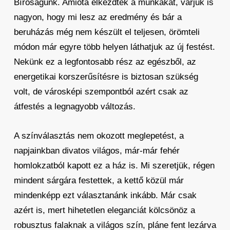
Bíróságunk. Amióta elkezdték a munkákat, várjuk is
nagyon, hogy mi lesz az eredmény és bár a
beruházás még nem készült el teljesen, örömteli
módon már egyre több helyen láthatjuk az új festést.
Nekünk ez a legfontosabb rész az egészből, az
energetikai korszerűsítésre is biztosan szükség
volt, de városképi szempontból azért csak az
átfestés a legnagyobb változás.
A színválasztás nem okozott meglepetést, a
napjainkban divatos világos, már-már fehér
homlokzatból kapott ez a ház is. Mi szeretjük, régen
mindent sárgára festettek, a kettő közül már
mindenképp ezt választanánk inkább. Már csak
azért is, mert hihetetlen eleganciát kölcsönöz a
robusztus falaknak a világos szín, pláne fent lezárva